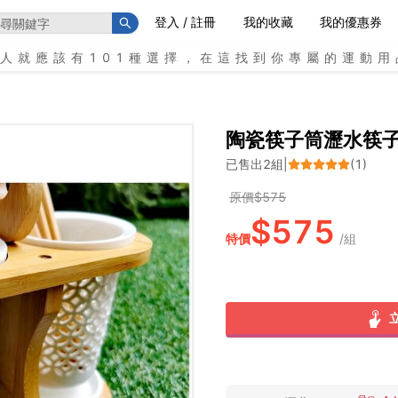
登入 / 註冊
我的收藏
我的優惠券
個人就應該有101種選擇，在這找到你專屬的運動用
陶瓷筷子筒瀝水筷
已售出
2
組
|
(
1
)
原價$
575
$
575
特價
/
組