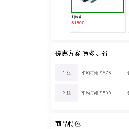
劃線筒
$
1690
優惠方案
買多更省
1
組
平均每
組
$
575
2
組
平均每
組
$
500
商品特色