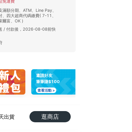
站免運費
滿額分期、ATM、Line Pay、
、四大超商代碼繳費( 7-11、
爾富、OK )
 / 付款後，2026-08-08前快
。
府
邀請好友
筆筆賺$100
查看活動 >
逛商店
天出貨