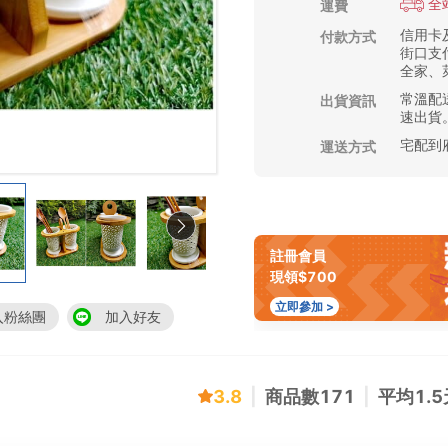
全
運費
信用卡及
付款方式
街口支付
全家、萊
常溫配送
出貨資訊
速出貨
宅配到
運送方式
註冊會員
現領$700
立即參加 >
入粉絲團
加入好友
3.8
|
商品數
171
|
平均
1.5