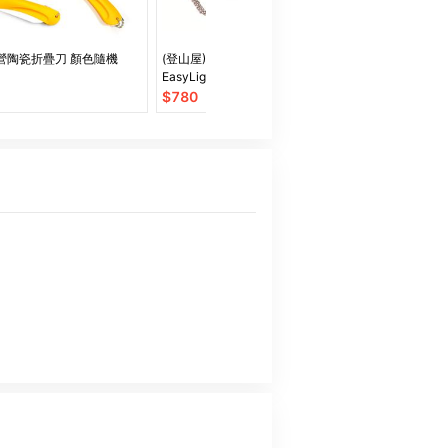
營陶瓷折疊刀 顏色隨機
(登山屋)RHINO 犀牛GL-301
【Treewalk
EasyLight Lantern 犀牛明亮瓦斯
$
249
燈
$
780