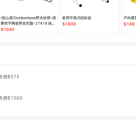
(登山屋)Outdoorbase野夫炊煙-摺
家用平面式啞鈴架
戶外露
疊把手陶瓷野炊煎盤-27418 純鈦
$
1800
$
149
製造
$
1040
售價$
575
售價$
1000