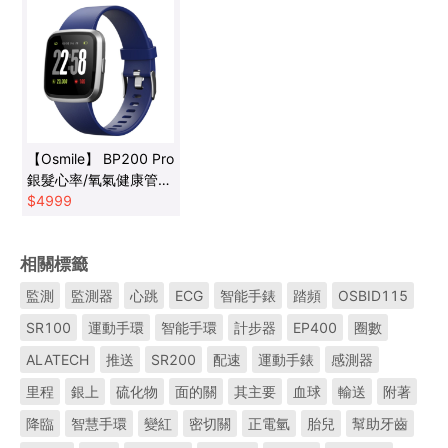
【Osmile】 BP200 Pro
銀髮心率/氧氣健康管理
錶
$
4999
相關標籤
監測
監測器
心跳
ECG
智能手錶
踏頻
OSBID115
SR100
運動手環
智能手環
計步器
EP400
圈數
ALATECH
推送
SR200
配速
運動手錶
感測器
里程
銀上
硫化物
面的關
其主要
血球
輸送
附著
降臨
智慧手環
變紅
密切關
正電氫
胎兒
幫助牙齒