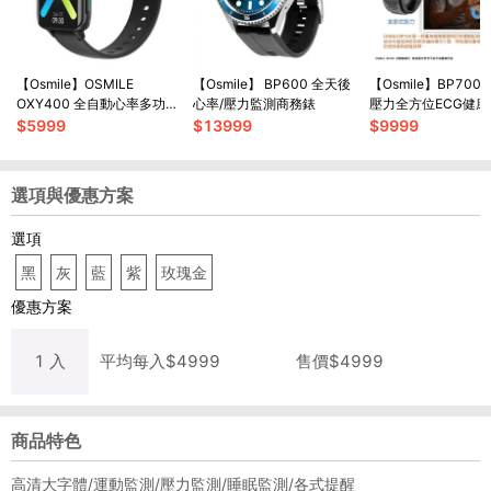
【Osmile】OSMILE
【Osmile】 BP600 全天後
【Osmile】BP700
OXY400 全自動心率多功
心率/壓力監測商務錶
壓力全方位ECG健
能血氧錶
載SOS功能
$
5999
$
13999
$
9999
選項與優惠方案
選項
黑
灰
藍
紫
玫瑰金
優惠方案
1
入
平均每
入
$
4999
售價$
4999
商品特色
高清大字體/運動監測/壓力監測/睡眠監測/各式提醒