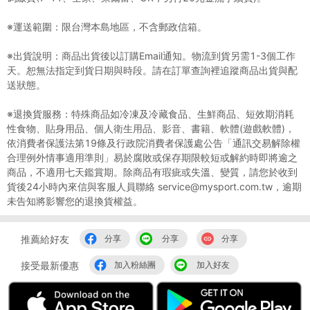
※運送範圍：限台灣本島地區，不含郵政信箱。
※出貨說明：商品出貨後以訂購Email通知。物流到貨另需1-3個工作
天。恕無法指定到貨日期與時段。請在訂單查詢裡追蹤商品出貨與配
送狀態。
※退換貨服務：特殊商品如冷凍及冷藏食品、生鮮商品、短效期消耗
性食物、貼身用品、個人衛生用品、影音、書籍、軟體(遊戲軟體)，
依消費者保護法第19條及行政院消費者保護處公告「通訊交易解除權
合理例外情事適用準則」易於腐敗或保存期限較短或解約時即將逾之
商品，不適用七天鑑賞期。除商品有瑕疵或失溫、變質，請您於收到
貨後24小時內來信與客服人員聯絡 service@mysport.com.tw，逾期
未告知將影響您的退換貨權益。
推薦給好友
分享
分享
分享
接受最新優惠
加入粉絲團
加入好友