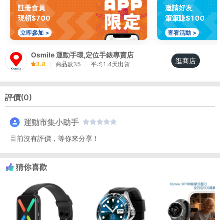
註冊會員
邀請好友
現領$700
筆筆賺$100
立即參加 >
查看活動 >
Osmile 運動手環,定位手錶專賣店
逛商店
3.8
|
商品數
35
|
平均
1.4
天出貨
評價(
0
)
運動市集小助手
目前沒有評價，等你來分享！
猜你喜歡