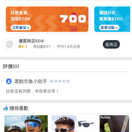
註冊會員
邀請好友
現領$700
筆筆賺$100
立即參加 >
查看活動 >
優質商店504
逛商店
4.7
|
商品數
631
|
平均
1.6
天出貨
評價(
0
)
運動市集小助手
目前沒有評價，等你來分享！
猜你喜歡