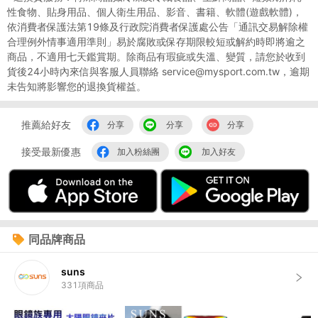
性食物、貼身用品、個人衛生用品、影音、書籍、軟體(遊戲軟體)，
依消費者保護法第19條及行政院消費者保護處公告「通訊交易解除權
合理例外情事適用準則」易於腐敗或保存期限較短或解約時即將逾之
商品，不適用七天鑑賞期。除商品有瑕疵或失溫、變質，請您於收到
貨後24小時內來信與客服人員聯絡 service@mysport.com.tw，逾期
未告知將影響您的退換貨權益。
推薦給好友
分享
分享
分享
接受最新優惠
加入粉絲團
加入好友
同品牌商品
suns
331
項商品