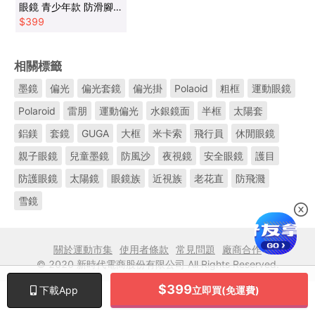
眼鏡 青少年款 防滑腳
抗UV 【71832】
$
399
相關標籤
墨鏡
偏光
偏光套鏡
偏光掛
Polaoid
粗框
運動眼鏡
Polaroid
雷朋
運動偏光
水銀鏡面
半框
太陽套
鋁鎂
套鏡
GUGA
大框
米卡索
飛行員
休閒眼鏡
親子眼鏡
兒童墨鏡
防風沙
夜視鏡
安全眼鏡
護目
防護眼鏡
太陽鏡
眼鏡族
近視族
老花直
防飛濺
雪鏡
關於運動市集
使用者條款
常見問題
廠商合作
© 2020 新時代電商股份有限公司 All Rights Reserved.
$
399
立即買(免運費)
下載App