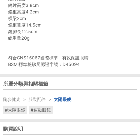
鏡片高度3.8cm
鏡框高度4.2cm
橫梁2cm
鏡框寬度14.5cm
鏡腳長12.5cm
總重量20g
符合CNS15067國際標準，有效保護眼睛
BSMI標準檢驗局認證字號：D45094
所屬分類與相關標籤
跑步健走
>
服裝配件
>
太陽眼鏡
#太陽眼鏡
#運動眼鏡
購買說明