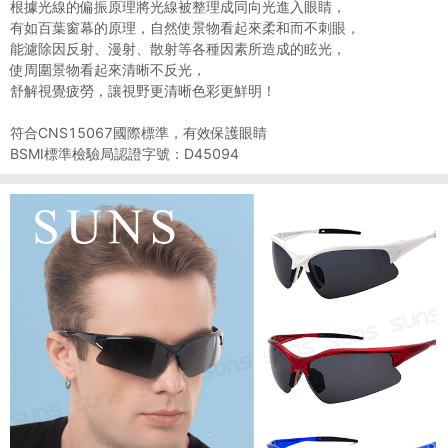
根據光線的偏振原理將光線被整理成同向光進入眼睛，
有如百葉窗幕的原理，自然使景物看起來柔和而不刺眼，
能濾除因反射、漫射、散射等各種因素所造成的眩光，
使周圍景物看起來清晰不反光，
舒解視覺疲勞，讓視野更清晰色彩更鮮明！
符合CNS15067國際標準，有效保護眼睛
BSMI標準檢驗局認證字號：D45094