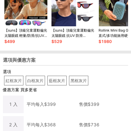
【suns】頂級兒童運動偏光
【suns】頂級兒童運動偏光
Rollink Mini Bag 
太陽眼鏡 輕量/防滑/抗UV
太陽眼鏡 抗UV 防滑
直式/多功能旅用硬
N5201
N325B
包
$
499
$
529
$
1980
選項與優惠方案
選項
紅框灰片
白框灰片
藍框灰片
黑框灰片
優惠方案
買多更省
1
入
平均每
入
$
399
售價$
399
2
入
平均每
入
$
368
售價$
736