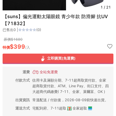
1
/
21
【suns】偏光運動太陽眼鏡 青少年款 防滑腳 抗UV
【71832】
已售出
0
|
(
0
)
原價$
1680
$
399
特價
/
入
立即購買(免運費)
運費
全站免運費
付款方式
信用卡及滿額分期、7-11超商取貨付款、全家
超商取貨付款、ATM、Line Pay、街口支付、四
大超商代碼繳費( 7-11、全家、萊爾富、OK )
出貨資訊
常溫配送 / 付款後，2026-08-09前快速出貨。
運送方式
宅配到府
、
7-11超取
全家超取