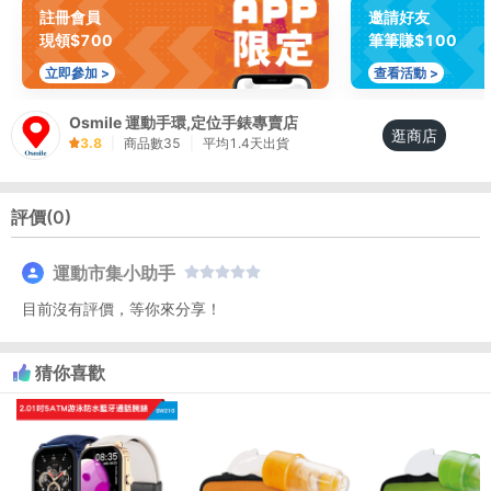
註冊會員
邀請好友
現領$700
筆筆賺$100
立即參加 >
查看活動 >
Osmile 運動手環,定位手錶專賣店
逛商店
3.8
|
商品數
35
|
平均
1.4
天出貨
評價(
0
)
運動市集小助手
目前沒有評價，等你來分享！
猜你喜歡