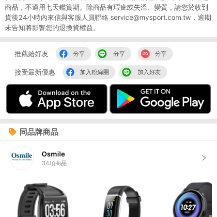
商品，不適用七天鑑賞期。除商品有瑕疵或失溫、變質，請您於收到
貨後24小時內來信與客服人員聯絡 service@mysport.com.tw，逾期
未告知將影響您的退換貨權益。
推薦給好友
分享
分享
分享
接受最新優惠
加入粉絲團
加入好友
同品牌商品
Osmile
34
項商品