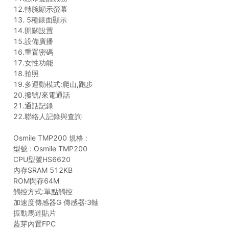
12.轉腕顯示螢幕
13. 5種錶面顯示
14.開關設置
15.設備廣播
16.重置密碼
17.女性功能
18.拍照
19.多運動模式:爬山,跑步
20.撥號/來電通話
21.通話記錄
22.聯絡人記錄與查詢
Osmile TMP200 規格 :
型號 : Osmile TMP200
CPU型號HS6620
內存SRAM 512KB
ROM閃存64M
觸控方式:單點觸控
加速度傳感器G 傳感器:3軸
振動馬達貼片
藍芽內置FPC