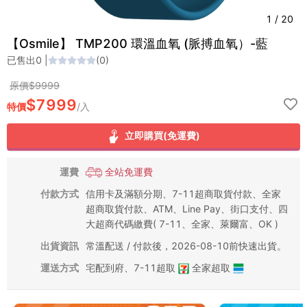
1
/
20
【Osmile】 TMP200 環溫血氧 (脈搏血氧）-藍
已售出
0
|
(
0
)
原價$
9999
$
7999
特價
/
入
立即購買(免運費)
運費
全站免運費
付款方式
信用卡及滿額分期、7-11超商取貨付款、全家
超商取貨付款、ATM、Line Pay、街口支付、四
大超商代碼繳費( 7-11、全家、萊爾富、OK )
出貨資訊
常溫配送 / 付款後，2026-08-10前快速出貨。
運送方式
宅配到府
、
7-11超取
全家超取