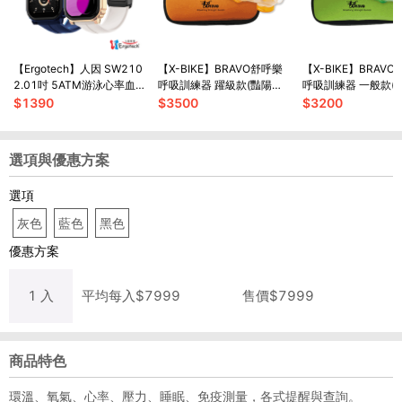
【Ergotech】人因 SW210
【X-BIKE】BRAVO舒呼樂
【X-BIKE】BRAV
2.01吋 5ATM游泳心率血
呼吸訓練器 躍級款(豔陽橘)
呼吸訓練器 一般款(
氧藍牙通話腕錶 可通話
血氧增加機制
血氧增加機制
$
1390
$
3500
$
3200
選項與優惠方案
選項
灰色
藍色
黑色
優惠方案
1
入
平均每
入
$
7999
售價$
7999
商品特色
環溫、氧氣、心率、壓力、睡眠、免疫測量，各式提醒與查詢。