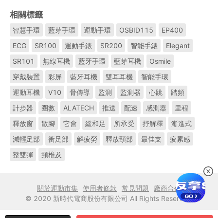
相關標籤
智慧手環
藍芽手環
運動手環
OSBID115
EP400
ECG
SR100
運動手錶
SR200
智能手錶
Elegant
SR101
無線耳機
藍牙手環
藍芽耳機
Osmile
穿戴裝置
彩屏
藍牙耳機
雙耳耳機
智能手環
運動耳機
V10
骨傳導
監測
監測器
心跳
踏頻
計步器
圈數
ALATECH
推送
配速
感測器
里程
釋放窗
散腳
它會
緩和足
所承受
抒解釋
漸進式
減輕足部
衝足部
解疲勞
釋放頸部
最佳支
疲累感
整雙彈
頸椎及
關於運動市集
使用者條款
常見問題
廠商合作
© 2020 新時代電商股份有限公司 All Rights Reserved.