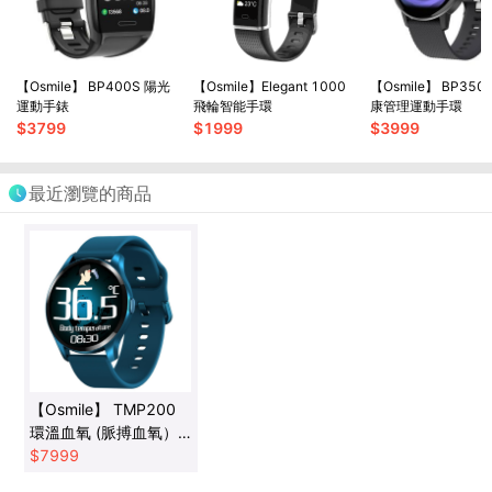
【Osmile】 BP400S 陽光
【Osmile】Elegant 1000
【Osmile】 BP35
運動手錶
飛輪智能手環
康管理運動手環
$
3799
$
1999
$
3999
最近瀏覽的商品
【Osmile】 TMP200
環溫血氧 (脈搏血氧）-
藍
$
7999