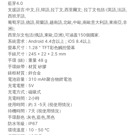
藍芽4.0
支援語言:中文,日,韓語,拉丁文,西里爾文; 拉丁文包括:(英語,法語,
西班牙語,
葡萄牙語,德語,荷蘭語,越南語,北歐,中歐,南歐意大利語,東南亞,非
洲);
西里尔文包活(俄語,東歐,亞洲),可涵蓋150個國家.
系統需求 : Android 4.4含以上 ; iOS 8.4以上
螢幕尺寸 : 1.28 " TFT彩色觸控螢幕
手錶尺寸 : 245 * 22 * 2.5 mm
手環 (錶) : 重量 48 g
手環錶帶 : 材質 矽膠
錶框材質 : 鋅合金
電池容量 : 310 mAh聚合物鋰電池
充電電壓 : 5V
充電方式 : 磁吸式
充電時間 : 2小時
使用時間 : 約 3 -5天 (視使用情況）
待機時間 : 7天 (視使用情況）
手環顏色 :灰色,藍色,黑色
防水等級 : IP67
環境溫度 : 10 - 50 °C