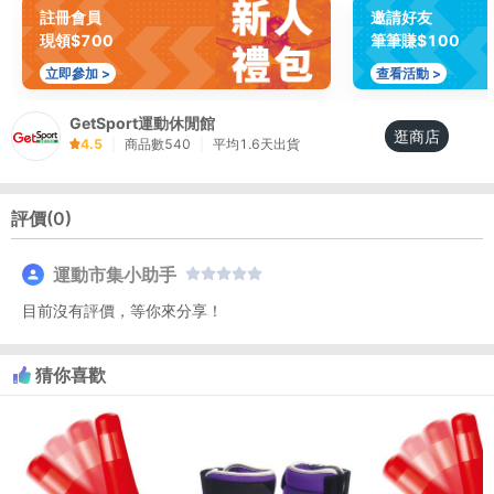
註冊會員
邀請好友
現領$700
筆筆賺$100
立即參加 >
查看活動 >
GetSport運動休閒館
逛商店
4.5
|
商品數
540
|
平均
1.6
天出貨
評價(
0
)
運動市集小助手
目前沒有評價，等你來分享！
猜你喜歡