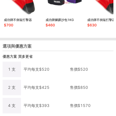
成功牌不倒翁打擊器
成功牌腳踝沙包1KG
成功牌不倒翁打擊器
$
700
$
460
$
630
選項與優惠方案
優惠方案
買多更省
1
支
平均每
支
$
520
售價$
520
2
支
平均每
支
$
425
售價$
850
4
支
平均每
支
$
393
售價$
1570