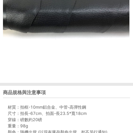
商品規格與注意事項
材質：拍框-10mm鋁合金、中管-高彈性鋼
尺寸：拍長-67cm、拍面-長23.5*寬18cm
穿線：磅數約20磅
重量：98g
顏色：隨機出貨 (以現有庫存顏色出貨，恕不另行通知)