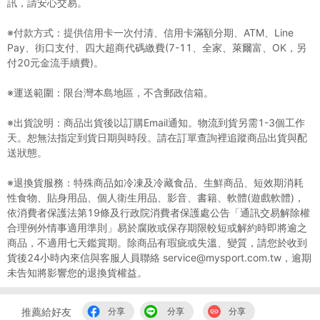
訊，請安心交易。
※付款方式：提供信用卡一次付清、信用卡滿額分期、ATM、Line
Pay、街口支付、四大超商代碼繳費(7-11、全家、萊爾富、OK，另
付20元金流手續費)。
※運送範圍：限台灣本島地區，不含郵政信箱。
※出貨說明：商品出貨後以訂購Email通知。物流到貨另需1-3個工作
天。恕無法指定到貨日期與時段。請在訂單查詢裡追蹤商品出貨與配
送狀態。
※退換貨服務：特殊商品如冷凍及冷藏食品、生鮮商品、短效期消耗
性食物、貼身用品、個人衛生用品、影音、書籍、軟體(遊戲軟體)，
依消費者保護法第19條及行政院消費者保護處公告「通訊交易解除權
合理例外情事適用準則」易於腐敗或保存期限較短或解約時即將逾之
商品，不適用七天鑑賞期。除商品有瑕疵或失溫、變質，請您於收到
貨後24小時內來信與客服人員聯絡 service@mysport.com.tw，逾期
未告知將影響您的退換貨權益。
推薦給好友
分享
分享
分享