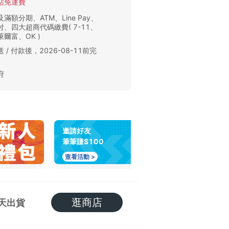
站免運費
滿額分期、ATM、Line Pay、
、四大超商代碼繳費( 7-11、
爾富、OK )
 / 付款後，2026-08-11前完
。
府
邀請好友
筆筆賺$100
查看活動 >
逛商店
天出貨