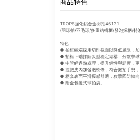
商品特色
TROPS強化鋁合金羽拍45121
(羽球拍/羽毛球/多重結構框/發泡握柄/特
特色
● 拍框頭端採用切削截面以降低風阻，
● 拍框下端採圓弧型穩定結構，分散擊
● 中管經過熱處理，提升鋼性與韌度，
● 握把皮內加發泡軟條，符合握拍手勢
● 柄套表面平滑握感舒適，攻擊回防轉
● 附全包覆式球拍袋。