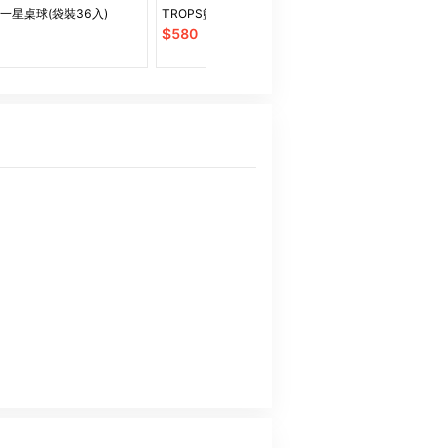
S一星桌球(袋裝36入)
TROPS籃球7號(黑色金溝款)
【Treewalk
$
580
$
409