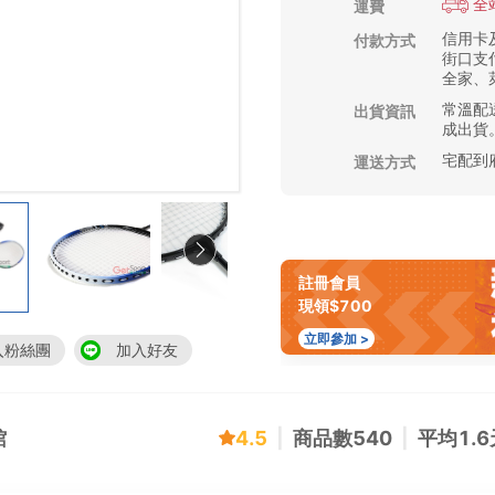
全
運費
信用卡及
付款方式
街口支付
全家、萊
常溫配送
出貨資訊
成出貨
宅配到
運送方式
註冊會員
現領$700
立即參加 >
入粉絲團
加入好友
館
4.5
|
商品數
540
|
平均
1.6