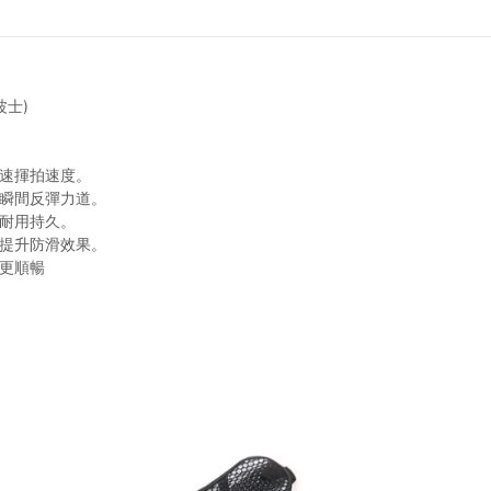
波士)
加速揮拍速度。
球瞬間反彈力道。
更耐用持久。
，提升防滑效果。
向更順暢