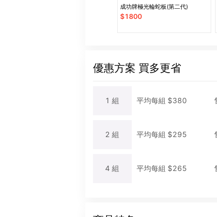
成功牌極光輪蛇板(第二代)
$
1800
優惠方案
買多更省
1
組
平均每
組
$
380
2
組
平均每
組
$
295
4
組
平均每
組
$
265