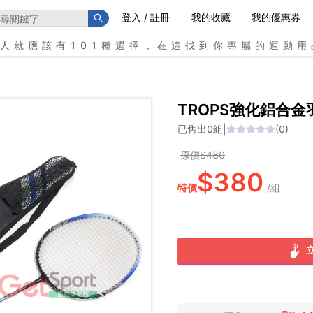
登入 / 註冊
我的收藏
我的優惠券
個人就應該有101種選擇，在這找到你專屬的運動用
TROPS強化鋁合金
已售出
0
組
|
(
0
)
原價$
480
$
380
特價
/
組