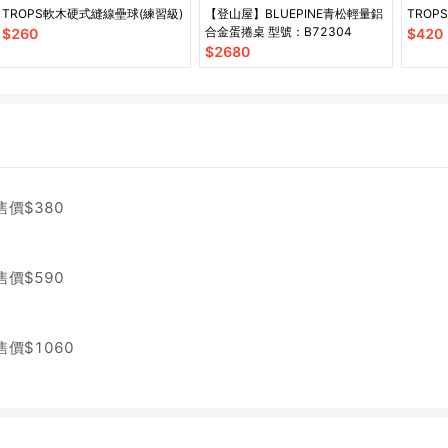
TROPS軟木硬式縫線壘球(練習級)
【登山屋】BLUEPINE青松輕量鋁
TROP
合金蛋捲桌 型號：B72304
$
260
$
420
$
2680
售價$
380
售價$
590
售價$
1060