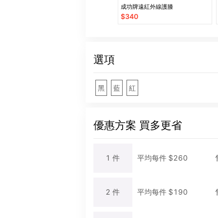
成功牌遠紅外線護膝
$
340
選項
黑
藍
紅
優惠方案
買多更省
1
件
平均每
件
$
260
2
件
平均每
件
$
190