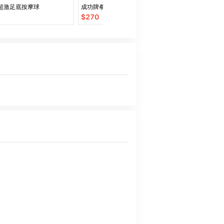
超激足底按摩球
成功牌拳擊反應訓練球
成功牌健腹腳踏
$
270
$
460