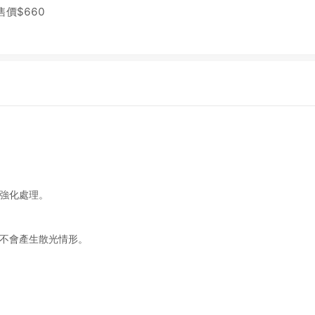
售價$
660
碎強化處理。
皆不會產生散光情形。