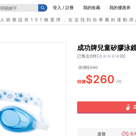
登入 / 註冊
我的收藏
我的優惠券
個人就應該有101種選擇，在這找到你專屬的運動用
成功牌兒童矽膠泳
已售出
0
件
|
(
0
)
原價$
340
$
260
特價
/
件
全
運費