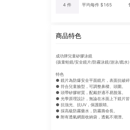
4
件
平均每
件
$
165
商品特色
成功牌兒童矽膠泳鏡
(孩童蛙鏡/安全鏡片/防霧泳鏡/游泳/戲水)
特色
● 鏡片為防爆安全平面鏡片，表面抗破
● 符合兒童臉型，可調整鼻樑、頭圍。
● 頭帶矽膠材質，配戴舒適不易脫落。
● 光學原理設計，無論在水面上下鏡片
● 抗強光、抗UV，保護眼睛。
● 採高級防霧藥水，防霧壽命長。
● 附有透氣網面收納袋，透氣不潮溼。