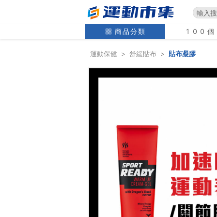
商品分類
100
運動保健
>
舒緩貼布
>
貼布凝膠