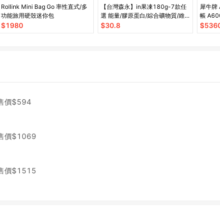
Rollink Mini Bag Go 率性直式/多
【台灣森永】in果凍180g-7款任
犀牛牌 
功能旅用硬殼迷你包
選 能量/膠原蛋白/綜合礦物質/維
帳 A60
他命/膳食纖維/牛磺酸B群/益生菌
$
1980
$
30.8
$
536
售價$
594
售價$
1069
售價$
1515