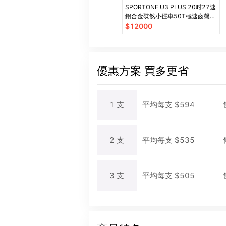
SPORTONE U3 PLUS 20吋27速
鋁合金碟煞小徑車50T極速齒盤
SHIMANO全套變速器
$
12000
優惠方案
買多更省
1
支
平均每
支
$
594
2
支
平均每
支
$
535
3
支
平均每
支
$
505