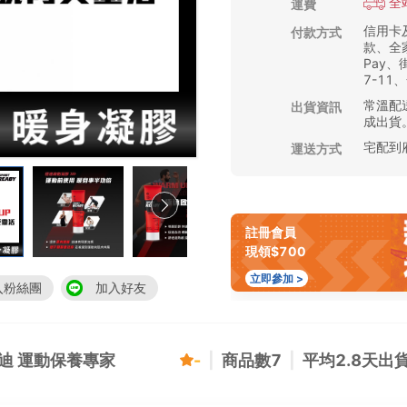
全
運費
信用卡
付款方式
款、全家
Pay
7-11
常溫配送
出貨資訊
成出貨
宅配到
運送方式
註冊會員
現領$700
立即參加 >
入粉絲團
加入好友
博銳迪 運動保養專家
-
|
商品數
7
|
平均
2.8
天出