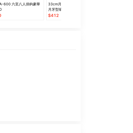
A-600 六至八人掛鉤豪華
33cm月牙型浮點瑜伽柱 瑜伽柱
Comefree肌
0
月牙型瑜伽柱 狼牙棒
$
280
0
$
412