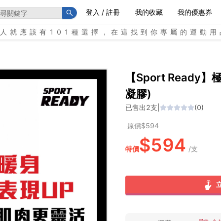
登入 / 註冊
我的收藏
我的優惠券
個人就應該有101種選擇，在這找到你專屬的運動用
【Sport Ready
凝膠)
已售出
2
支
|
(
0
)
原價$
594
$
594
特價
/
支