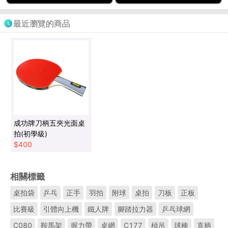
最近瀏覽的商品
成功牌刀柄五夾光面桌
拍(初學級)
$
400
相關標籤
桌拍袋
乒乓
正手
羽拍
附球
桌拍
刀板
正板
比賽級
引體向上機
鐵人牌
腳踏拉力器
乒乓球網
C080
鞍馬架
握力帶
桌網
C177
槓吊
球棒
直柄