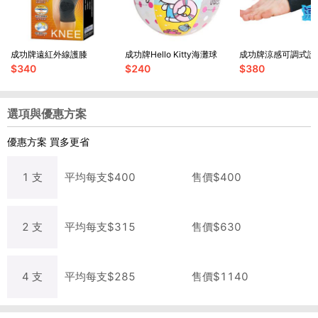
成功牌遠紅外線護膝
成功牌Hello Kitty海灘球
成功牌涼感可調式護
$
340
$
240
$
380
選項與優惠方案
優惠方案
買多更省
1
支
平均每
支
$
400
售價$
400
2
支
平均每
支
$
315
售價$
630
4
支
平均每
支
$
285
售價$
1140