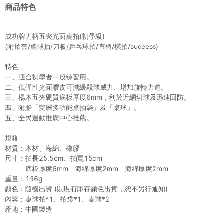
商品特色
成功牌刀柄五夾光面桌拍(初學級)
(附拍套/桌球拍/刀板/乒乓球拍/直柄/橫拍/success)
特色
一、適合初學者一般練習用。
二、低彈性光面膠皮可減緩殺球威力、增加旋轉力道。
三、楊木五夾硬質底板厚度6mm，利於近網切球及迅速回防。
四、附贈「雙層多功能桌拍袋」及「桌球」。
五、全民運動推廣中心推薦。
規格
材質：木材、海綿、橡膠
尺寸：拍長25.5cm、拍寬15cm
底板厚度6mm、海綿厚度2mm、海綿厚度2mm
重量：156g
顏色：隨機出貨 (以現有庫存顏色出貨，恕不另行通知)
內容：桌球拍*1、拍袋*1、桌球*2
產地：中國製造