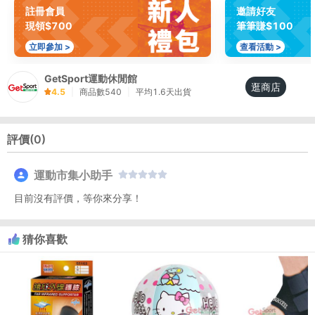
註冊會員
邀請好友
現領$700
筆筆賺$100
立即參加 >
查看活動 >
GetSport運動休閒館
逛商店
4.5
|
商品數
540
|
平均
1.6
天出貨
評價(
0
)
運動市集小助手
目前沒有評價，等你來分享！
猜你喜歡