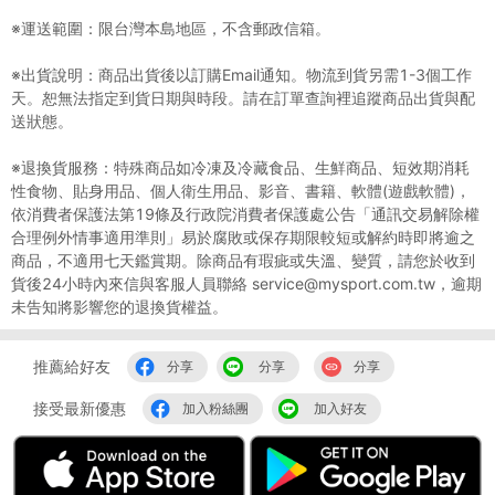
※運送範圍：限台灣本島地區，不含郵政信箱。
※出貨說明：商品出貨後以訂購Email通知。物流到貨另需1-3個工作
天。恕無法指定到貨日期與時段。請在訂單查詢裡追蹤商品出貨與配
送狀態。
※退換貨服務：特殊商品如冷凍及冷藏食品、生鮮商品、短效期消耗
性食物、貼身用品、個人衛生用品、影音、書籍、軟體(遊戲軟體)，
依消費者保護法第19條及行政院消費者保護處公告「通訊交易解除權
合理例外情事適用準則」易於腐敗或保存期限較短或解約時即將逾之
商品，不適用七天鑑賞期。除商品有瑕疵或失溫、變質，請您於收到
貨後24小時內來信與客服人員聯絡 service@mysport.com.tw，逾期
未告知將影響您的退換貨權益。
推薦給好友
分享
分享
分享
接受最新優惠
加入粉絲團
加入好友