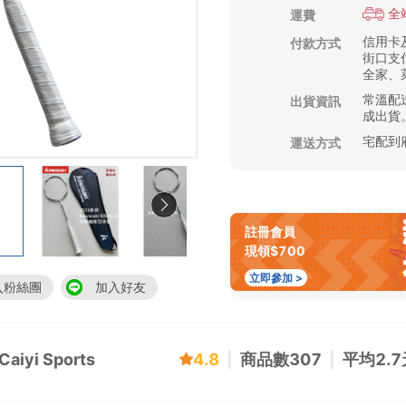
全
運費
信用卡及
付款方式
街口支付
全家、萊
常溫配送
出貨資訊
成出貨
宅配到
運送方式
註冊會員
現領$700
立即參加 >
入粉絲團
加入好友
yi Sports
4.8
|
商品數
307
|
平均
2.7