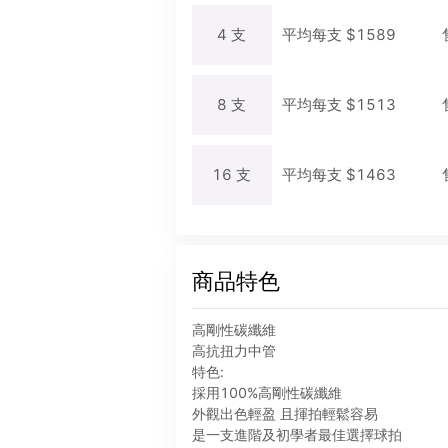
4
支
平均每
支
$
1589
8
支
平均每
支
$
1513
16
支
平均每
支
$
1463
商品特色
高剛性碳纖維
高抗扭力中管
特色:
採用100%高剛性碳纖維
外觀出色輕盈 且揮拍輕鬆容易
是一支進階及初學者最佳選擇球拍