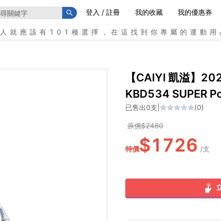
登入 / 註冊
我的收藏
我的優惠券
個人就應該有101種選擇，在這找到你專屬的運動用
【CAIYI 凱溢】20
KBD534 SUPER P
已售出
0
支
|
(
0
)
原價$
2480
$
1726
特價
/
支