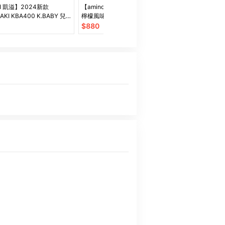
YI 凱溢】2024新款
【aminoVITAL】胺基酸乳清蛋白
【Muscle F
AKI KBA400 K.BABY 兒
檸檬風味 (4.4公克 * 10小包)
蛋白 全口味 2
球拍 已穿線
學味｜素食者 
$
880
$
849