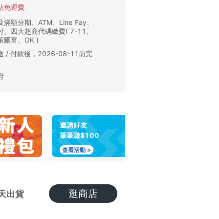
站免運費
滿額分期、ATM、Line Pay、
、四大超商代碼繳費( 7-11、
爾富、OK )
 / 付款後，2026-08-11前完
。
府
邀請好友
筆筆賺$100
查看活動 >
逛商店
天出貨