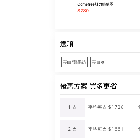
Comefree肌力鍛鍊圈
$
280
選項
亮白/蘋果綠
亮白/紅
優惠方案
買多更省
1
支
平均每
支
$
1726
2
支
平均每
支
$
1661