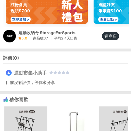
註冊會員
邀請好友
現領$700
筆筆賺$100
立即參加 >
查看活動 >
運動收納哥 StorageForSports
逛商店
5.0
|
商品數
37
|
平均
2.4
天出貨
評價(
0
)
運動市集小助手
目前沒有評價，等你來分享！
猜你喜歡