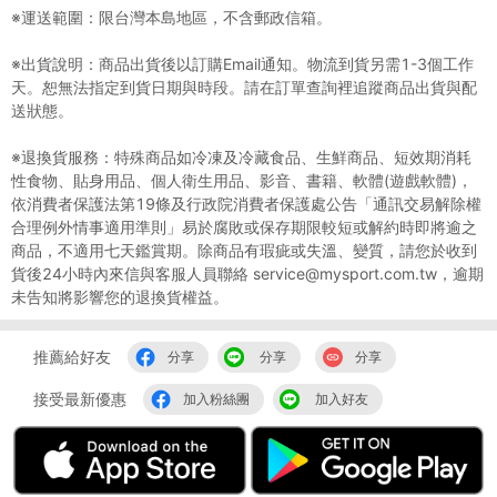
※運送範圍：限台灣本島地區，不含郵政信箱。
※出貨說明：商品出貨後以訂購Email通知。物流到貨另需1-3個工作
天。恕無法指定到貨日期與時段。請在訂單查詢裡追蹤商品出貨與配
送狀態。
※退換貨服務：特殊商品如冷凍及冷藏食品、生鮮商品、短效期消耗
性食物、貼身用品、個人衛生用品、影音、書籍、軟體(遊戲軟體)，
依消費者保護法第19條及行政院消費者保護處公告「通訊交易解除權
合理例外情事適用準則」易於腐敗或保存期限較短或解約時即將逾之
商品，不適用七天鑑賞期。除商品有瑕疵或失溫、變質，請您於收到
貨後24小時內來信與客服人員聯絡 service@mysport.com.tw，逾期
未告知將影響您的退換貨權益。
推薦給好友
分享
分享
分享
接受最新優惠
加入粉絲團
加入好友