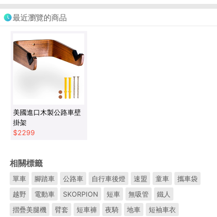
最近瀏覽的商品
美國進口木製公路車壁
掛架
$
2299
相關標籤
單車
腳踏車
公路車
自行車後燈
速盟
童車
攜車袋
越野
電動車
SKORPION
短車
無吸管
鐵人
摺疊美腿機
臂套
短車褲
夜騎
地車
短袖車衣