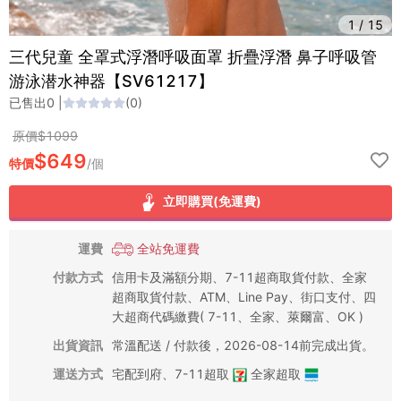
1
/
15
三代兒童 全罩式浮潛呼吸面罩 折疊浮潛 鼻子呼吸管
游泳潜水神器【SV61217】
已售出
0
|
(
0
)
原價$
1099
$
649
特價
/
個
立即購買(免運費)
運費
全站免運費
付款方式
信用卡及滿額分期、7-11超商取貨付款、全家
超商取貨付款、ATM、Line Pay、街口支付、四
大超商代碼繳費( 7-11、全家、萊爾富、OK )
出貨資訊
常溫配送 / 付款後，2026-08-14前完成出貨。
運送方式
宅配到府
、
7-11超取
全家超取