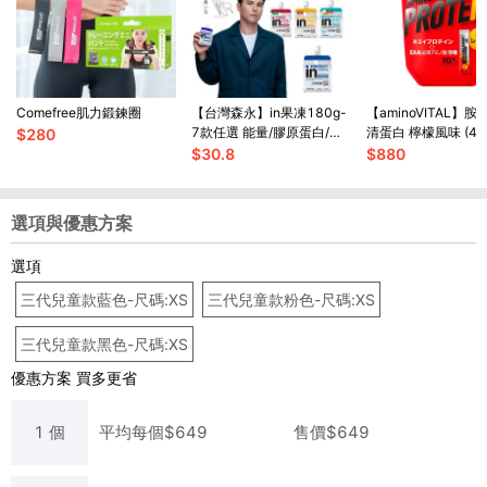
Comefree肌力鍛鍊圈
【台灣森永】in果凍180g-
【aminoVITAL】
7款任選 能量/膠原蛋白/綜
清蛋白 檸檬風味 (4.
$
280
合礦物質/維他命/膳食纖維/
10小包)
$
30.8
$
880
牛磺酸B群/益生菌
選項與優惠方案
選項
三代兒童款藍色-尺碼:XS
三代兒童款粉色-尺碼:XS
三代兒童款黑色-尺碼:XS
優惠方案
買多更省
1
個
平均每
個
$
649
售價$
649