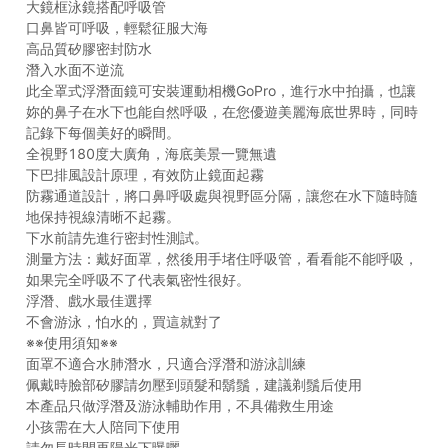
大鏡框泳鏡搭配呼吸管
口鼻皆可呼吸，輕鬆征服大海
高品質矽膠密封防水
潛入水面不逆流
此全罩式浮潛面鏡可安裝運動相機GoPro，進行水中拍攝，也讓
妳的鼻子在水下也能自然呼吸，在您優遊美麗海底世界時，同時
記錄下每個美好的瞬間。
全視野180度大廣角，海底美景一覽無遺
下巴排風設計原理，有效防止鏡面起霧
防霧通道設計，將口鼻呼吸處與視野區分隔，讓您在水下隨時隨
地保持視線清晰不起霧。
下水前請先進行密封性測試。
測量方法：戴好面罩，然後用手堵住呼吸管，看看能不能呼吸，
如果完全呼吸不了代表氣密性很好。
浮潛、戲水最佳選擇
不會游泳，怕水的，買這就對了
※※使用須知※※
面罩不適合水肺潛水，只適合浮潛和游泳訓練
佩戴時臉部矽膠請勿壓到頭髮和鬍鬚，建議剃鬚后使用
本產品只做浮潛及游泳輔助作用，不具備救生用途
小孩需在大人陪同下使用
請勿長時間再陽光下曝曬