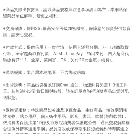
※商品實際出貨數量，請以商品規格與注意事項說明為主，本網站保
留商品單位解釋、變更之權利。
※交易保障：採用SSL最高安全等級加密機制，保障您的個資與付款資
訊，請安心交易。
※付款方式：提供信用卡一次付清、信用卡滿額分期、7-11超商取貨
付款、全家超商取貨付款、ATM、Line Pay、街口支付、四大超商代
碼繳費(7-11、全家、萊爾富、OK，另付20元金流手續費)。
※運送範圍：限台灣本島地區，不含郵政信箱。
※出貨說明：商品出貨後以訂購Email通知。物流到貨另需1-3個工作
天。恕無法指定到貨日期與時段。請在訂單查詢裡追蹤商品出貨與配
送狀態。
※退換貨服務：特殊商品如冷凍及冷藏食品、生鮮商品、短效期消耗
性食物、貼身用品、個人衛生用品、影音、書籍、軟體(遊戲軟體)，
依消費者保護法第19條及行政院消費者保護處公告「通訊交易解除權
合理例外情事適用準則」易於腐敗或保存期限較短或解約時即將逾之