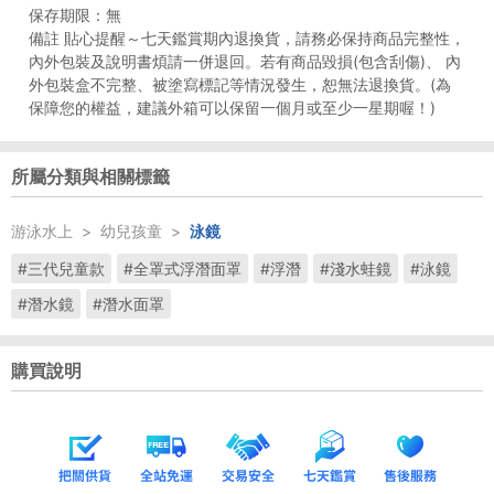
保存期限：無
備註 貼心提醒～七天鑑賞期內退換貨，請務必保持商品完整性，
內外包裝及說明書煩請一併退回。若有商品毀損(包含刮傷)、 內
外包裝盒不完整、被塗寫標記等情況發生，恕無法退換貨。(為
保障您的權益，建議外箱可以保留一個月或至少一星期喔！)
所屬分類與相關標籤
游泳水上
>
幼兒孩童
>
泳鏡
#三代兒童款
#全罩式浮潛面罩
#浮潛
#淺水蛙鏡
#泳鏡
#潛水鏡
#潛水面罩
購買說明