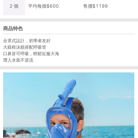
2
個
平均每
個
$
600
售價$
1199
商品特色
全罩式設計，初學者友好
大鏡框泳鏡搭配呼吸管
口鼻皆可呼吸，輕鬆征服大海