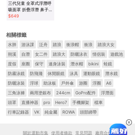
三代兒童 全罩式浮潛呼
吸面罩 折疊浮潛 鼻子
呼吸管 游泳潜水神器
$
649
【SV61217】
相關標籤
水肺
游泳課
泛舟
踏浪
衝浪帽
衝浪
踏浪大女
朔溪
自潛
女二件
踏浪大
防曬泳衣
情侶裝
遊戲池
度假
座圈
保守
連身泳裝
潛水帽
bikini
蛙鏡
防霧泳鏡
防飛濺
休閒眼鏡
泳具
運動眼鏡
潛水鏡
防曬泳裝
浮球
助泳板
戶外傘
游圈
浮圈
A6
三角泳褲
兩用塗銀布
244cm
GoPro配件
浮潛面
頭罩
直播神器
pro
Hero7
手機腳架
檔車
行車記錄器
VK
純金屬
ROWA
頭部綁帶
關於運動市集
使用者條款
常見問題
廠商合作