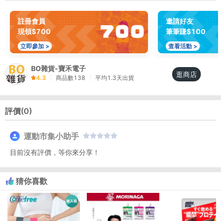
註冊會員
邀請好友
現領$700
筆筆賺$100
立即參加 >
查看活動 >
BO雜貨-寶禾電子
逛商店
4.3
|
商品數
138
|
平均
1.3
天出貨
評價(
0
)
運動市集小助手
目前沒有評價，等你來分享！
猜你喜歡