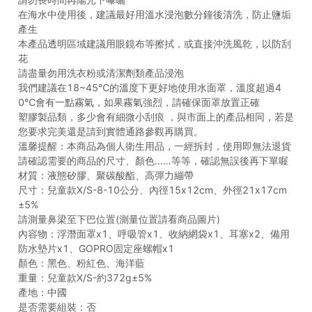
在海水中使用後，建議最好用溫水浸泡數分鐘後清洗，防止鹽垢
產生
本產品透明區域建議用眼鏡布等擦拭，或直接沖洗風乾，以防刮
花
請盡量勿用洗衣粉或清潔劑類產品浸泡
我們建議在18~45℃的溫度下更好地使用水面罩，溫度超過4
0℃會有一點霧氣，如果霧氣強烈，請確保面罩放置正確
塑膠製品類，多少會有細微小刮痕 ，與市面上的產品相同，若是
您要求完美還是請到實體通路參觀再購買。
溫馨提醒：本商品為個人衛生用品，一經拆封，使用即無法退貨
請確認需要的商品的尺寸、顏色……等等，確認無誤後再下單喔
材質：液態矽膠、聚碳酸酯、高彈力繃帶
尺寸：兒童款X/S-8-10公分、內徑15x12cm、外徑21x17cm
±5%
請測量鼻梁至下巴位置(測量位置請看商品圖片)
內容物：浮潛面罩x1、呼吸管x1、收納網袋x1、耳塞x2、備用
防水墊片x1、GOPRO固定座螺帽x1
顏色：黑色、粉紅色、海洋藍
重量：兒童款X/S-約372g±5%
產地：中國
是否需要組裝：否