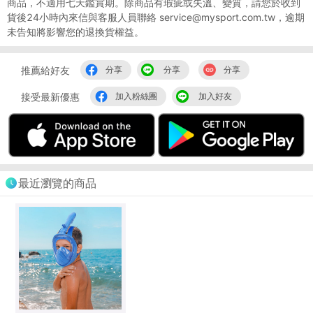
商品，不適用七天鑑賞期。除商品有瑕疵或失溫、變質，請您於收到
貨後24小時內來信與客服人員聯絡 service@mysport.com.tw，逾期
未告知將影響您的退換貨權益。
推薦給好友
分享
分享
分享
接受最新優惠
加入粉絲團
加入好友
最近瀏覽的商品