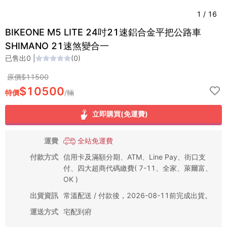
1
/
16
BIKEONE M5 LITE 24吋21速鋁合金平把公路車
SHIMANO 21速煞變合一
已售出
0
|
(
0
)
原價$
11500
$
10500
特價
/
輛
立即購買(免運費)
運費
全站免運費
付款方式
信用卡及滿額分期、ATM、Line Pay、街口支
付、四大超商代碼繳費( 7-11、全家、萊爾富、
OK )
出貨資訊
常溫配送 / 付款後，2026-08-11前完成出貨。
運送方式
宅配到府