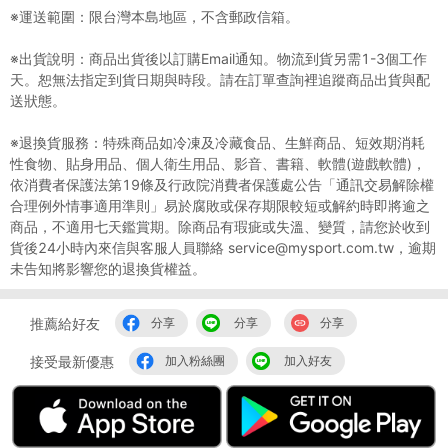
※運送範圍：限台灣本島地區，不含郵政信箱。
※出貨說明：商品出貨後以訂購Email通知。物流到貨另需1-3個工作
天。恕無法指定到貨日期與時段。請在訂單查詢裡追蹤商品出貨與配
送狀態。
※退換貨服務：特殊商品如冷凍及冷藏食品、生鮮商品、短效期消耗
性食物、貼身用品、個人衛生用品、影音、書籍、軟體(遊戲軟體)，
依消費者保護法第19條及行政院消費者保護處公告「通訊交易解除權
合理例外情事適用準則」易於腐敗或保存期限較短或解約時即將逾之
商品，不適用七天鑑賞期。除商品有瑕疵或失溫、變質，請您於收到
貨後24小時內來信與客服人員聯絡 service@mysport.com.tw，逾期
未告知將影響您的退換貨權益。
推薦給好友
分享
分享
分享
接受最新優惠
加入粉絲團
加入好友