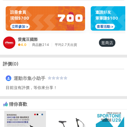
註冊會員
邀請好友
現領$700
筆筆賺$100
立即參加 >
查看活動 >
愛魔豆國際
逛商店
4.0
|
商品數
214
|
平均
2.7
天出貨
評價(
0
)
運動市集小助手
目前沒有評價，等你來分享！
猜你喜歡