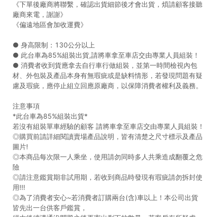
《下單後廠商將聯繫，確認出貨細節後才會出貨，煩請顧客接聽
廠商來電，謝謝》
《偏遠地區會加收運費》
● 身高限制：130公分以上
● 此台車為85%組裝出貨,請將車拿至車店交由專業人員組裝！
● 消費者收到貨應拿去自行車行做組裝，並第一時間檢視內包
材、外包裝及產品本身有無瑕疵或是缺料情形，若發現問題有疑
慮及瑕疵，應停止組立回應原廠商，以保障消費者權利及義務。
注意事項
*此台車為85%組裝出貨*
若沒有組裝單車經驗的顧客 請將車拿至車店交由專業人員組裝！
◎購買前請詳細閱讀賣場產品說明，皆有清楚之尺寸標示及產品
圖片!
◎本商品每次限一人乘坐，使用請勿同時多人共乘造成翻覆之危
險
◎請注意鑑賞期非試用期，若收到商品時發現有瑕疵請勿拆封使
用!!!
◎為了消費者安心~若消費者訂購兩台(含)車以上！本公司出貨
皆先出一台供客戶鑑賞，