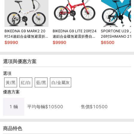
BIKEDNA G9 MARK2 20
BIKEDNA G9 LITE 20吋24
SPORTONE U29 
吋24速鋁合金碟煞避震折
速鋁合金碟煞避震折疊自行
26吋SHIMANO 2
疊自行車搭載SHIMANO變
車 搭載SHIMANO24變速
金前避震登山車都會
$
9990
$
9990
$
6500
速煞變合一
生單車
選項與優惠方案
選項
黃/黑
紅/白
藍/黑
白/金屬灰
優惠方案
1
輛
平均每
輛
$
10500
售價$
10500
商品特色