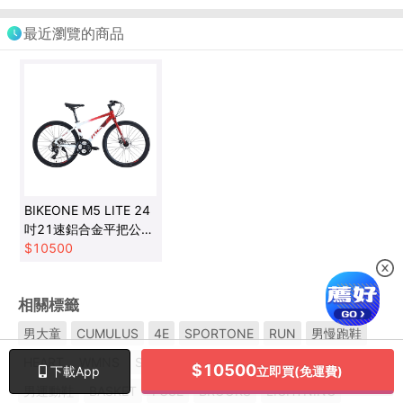
最近瀏覽的商品
BIKEONE M5 LITE 24
吋21速鋁合金平把公路
車SHIMANO 21速煞變
$
10500
合一
相關標籤
男大童
CUMULUS
4E
SPORTONE
RUN
男慢跑鞋
HEART
WMNS
SALOMON
GORUN
FF
COURT
$
10500
立即買(免運費)
下載App
男運動鞋
BASKET
FUSE
BROOKS
LIGHTNING