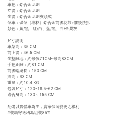
車把：鋁合金UUR
立管：鋁合金UUR
坐管：鋁合金UUR夾頭式
煞車：碟煞（培林）鋁合金前後花鼓+前後快拆
顏色：黃/黑、紅/白、藍/黑、白/金屬灰
尺寸說明
車架高：35 CM
前上管：46.5 CM
坐墊離地：約最低71CM~最高83CM
手把距離：約81 CM
前後輪總長：150 CM
跨高：63 CM
重量：約10.4 KG
包裝尺寸：120*18.5*62 CM
適合身高：130～155 CM
配備以實體車為主，賣家保留變更之權利
#裝箱寄送均為組裝85%