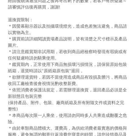
經由後續溝通沒問題之後再寄出剩下的數量，若客戶有所疑慮～
請審慎評估後再購買，謝謝!
退換貨限制：
＊因螢幕顯示器以及拍攝環境燈光，造成色差無法避免，商品請
以實物為主。
＊購買前請詳細閱讀賣場產品說明，皆有清楚之尺寸標示及產品
圖片。
＊請注意鑑賞期非試用期，若收到商品經檢察時發現有瑕疵或有
任何疑慮時請勿騎乘使用。
＊鑑賞期內，正常使用下商品無損壞污損情況，請保留原始包裝
紙箱，退貨時請以"原紙箱原包裝"退回 。
＊欲辦理退貨時，若因不當使用造成商品有毀損及髒污，將商品
收回工廠檢查後會視情況酌收整新費。
＊依照消費者保護法規定，若需辦理退換貨，退回產品必須是全
新狀態且包裝完整
(保持產品、附件、包裝、廠商紙箱及所有附隨文件或資料之完
整性)
＊本商品每次限一人乘坐，使用請勿同時多人共乘造成翻覆之危
險。
＊由於車類商品體積大、運費高，為供給消費者最實惠的價格與
服務，避免無謂的郵寄往返浪費您寶貴的時間，請您珍惜商品及