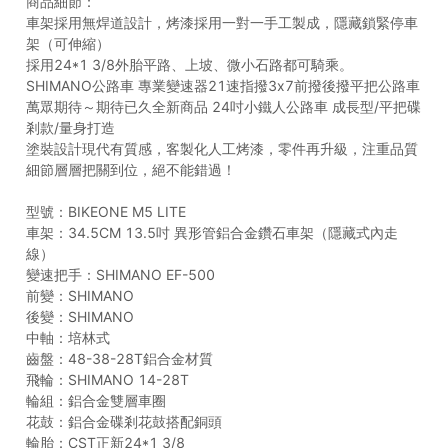
商品細節：
車架採用無焊道設計，烤漆採用一對一手工製成，隱藏鎖緊停車
架（可伸縮）
採用24*1 3/8外胎平路、上坡、微小石路都可騎乘。
SHIMANO公路車 專業變速器21速指撥3x7前撥後撥平把公路車
萬眾期待～期待已久全新商品 24吋小鐵人公路車 成長型/平把碟
剎款/量身打造
塗裝設計現代有質感，客製化人工烤漆，零件再升級，注重品質
細節層層把關到位，絕不能錯過！
型號：BIKEONE M5 LITE
車架：34.5CM 13.5吋 異形管鋁合金鑽石車架（隱藏式內走
線）
變速把手：SHIMANO EF-500
前變：SHIMANO
後變：SHIMANO
中軸：培林式
齒盤：48-38-28T鋁合金材質
飛輪：SHIMANO 14-28T
輪組：鋁合金雙層車圈
花鼓：鋁合金碟剎花鼓搭配銅頭
輪胎：CST正新24*1 3/8