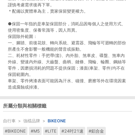
謹慎考慮需求後再下單。
＊配備以實體車為主，賣家保留變更權力。
●保固一年指的是車架保固部分，消耗品因每個人之使用方式、
使用密集度、保養常識等，因人而異。
保固除外範圍：
一、腳踏、前後花鼓、轉向系統、避震器、飛輪等可迴轉的部份
所產生不會影響一般機能的聲音或振動。
二、耗材性零件：手把帶(套)、內外胎、煞車皮、碟盤、煞車內
外線、變速內外線、大齒盤、曲柄、鏈條、飛輪、輪圈、鋼絲等
零件，因磨損消耗的問題不提供保固；漆面(車架、零件)均不在
保固範圍內。
車架、零件烤漆表面可能因為汗水、碰撞、磨擦等外在環境因素
造成腐蝕或掉漆。
所屬分類與相關標籤
自行車
>
強檔品牌
>
BIKEONE
#BIKEONE
#M5
#LITE
#24吋21速
#鋁合金