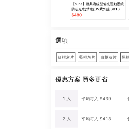
【suns】經典流線型偏光運動墨鏡
防眩光/防滑/抗UV紫外線 S816
$
480
選項
紅框灰片
藍框灰片
白框灰片
黑
優惠方案
買多更省
1
入
平均每
入
$
439
2
入
平均每
入
$
418