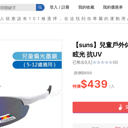
登入 / 註冊
我的收藏
我的優惠券
個人就應該有101種選擇，在這找到你專屬的運動用
【suns】兒童戶外
眩光 抗UV
已售出
0
入
|
(
0
)
原價$
690
$
439
特價
/
入