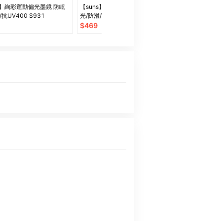
s】絢彩運動偏光墨鏡 防眩
【suns】經典偏光運動墨鏡 防眩
【suns】兒
/抗UV400 S931
光/防滑/抗UV紫外線 S827
防滑/抗UV S87
$
469
$
399