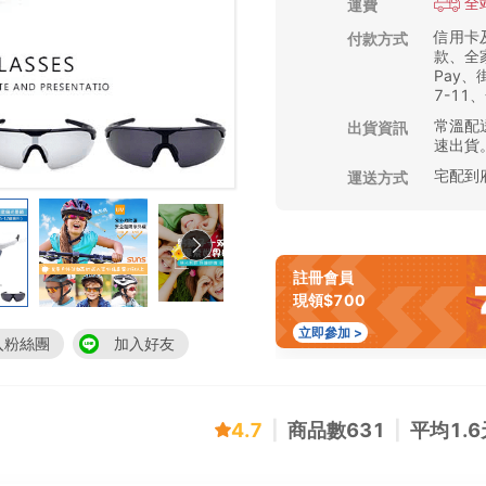
全
運費
信用卡
付款方式
款、全家
Pay
7-11
常溫配送
出貨資訊
速出貨
宅配到
運送方式
註冊會員
現領$700
立即參加 >
入粉絲團
加入好友
4.7
|
商品數
631
|
平均
1.6