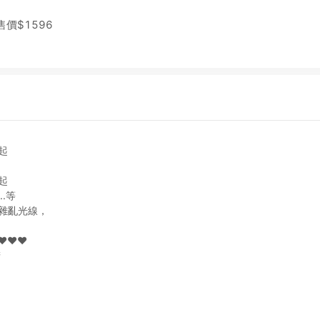
售價$
1596
起
起
.等
雜亂光線，
❤️❤️
睛