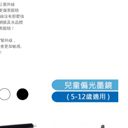
止紫外線
更傷害眼睛
光線沒有那麼強
網膜及水晶體
害眼睛！
V紫外線，
下會更加敏感。
！