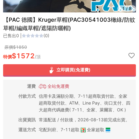
1
/
8
【PAC 德國】Kruger草帽(PAC30541003橄綠/防蚊
草帽/編織草帽/遮陽防曬帽)
已售出
0
|
(
0
)
原價$
1850
$
1572
特價
/
頂
立即購買(免運費)
運費
全站免運費
付款方式
信用卡及滿額分期、7-11超商取貨付款、全家
超商取貨付款、ATM、Line Pay、街口支付、四
大超商代碼繳費( 7-11、全家、萊爾富、OK )
出貨資訊
常溫配送 / 付款後，2026-08-13前完成出貨。
運送方式
宅配到府
、
7-11超取
全家超取