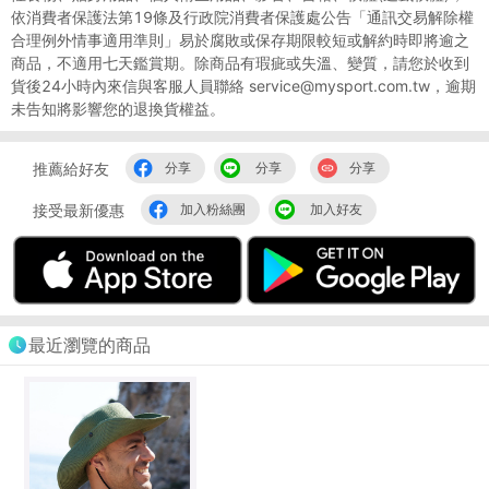
依消費者保護法第19條及行政院消費者保護處公告「通訊交易解除權
合理例外情事適用準則」易於腐敗或保存期限較短或解約時即將逾之
商品，不適用七天鑑賞期。除商品有瑕疵或失溫、變質，請您於收到
貨後24小時內來信與客服人員聯絡 service@mysport.com.tw，逾期
未告知將影響您的退換貨權益。
推薦給好友
分享
分享
分享
接受最新優惠
加入粉絲團
加入好友
最近瀏覽的商品