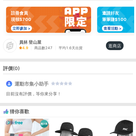
註冊會員
邀請好友
現領$700
筆筆賺$100
立即參加 >
查看活動 >
員林 登山屋
逛商店
4.9
|
商品數
247
|
平均
1.6
天出貨
評價(
0
)
運動市集小助手
目前沒有評價，等你來分享！
猜你喜歡