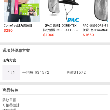
Comefree肌力鍛鍊圈
【PAC 德國】GORE-TEX
PAC 德國GORE-TE
防蚊盤帽 PAC30441001
便帽3色 (PAC3042
$
280
黑/防蚊/抗UV/透氣/防水/透
防蚊/抗UV/透氣/防水
$
1960
$
1650
氣
選項與優惠方案
優惠方案
1
頂
平均每
頂
$
1572
售價$
1572
商品特色
防蚊草帽
可摺疊設計