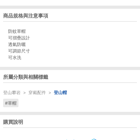
商品規格與注意事項
防蚊草帽
可摺疊設計
透氣防曬
可調節尺寸
可水洗
所屬分類與相關標籤
登山攀岩
>
穿戴配件
>
登山帽
#草帽
購買說明