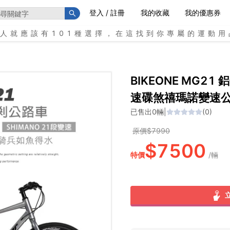
登入 / 註冊
我的收藏
我的優惠券
個人就應該有101種選擇，在這找到你專屬的運動用
BIKEONE MG2
速碟煞禧瑪諾變速
已售出
0
輛
|
(
0
)
原價$
7990
$
7500
特價
/
輛