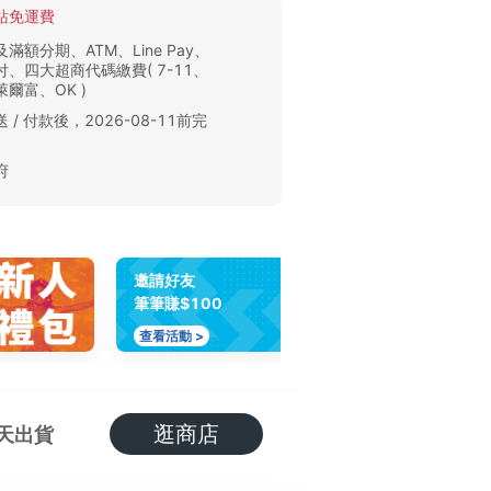
站免運費
滿額分期、ATM、Line Pay、
、四大超商代碼繳費( 7-11、
爾富、OK )
 / 付款後，2026-08-11前完
。
府
邀請好友
筆筆賺$100
查看活動 >
逛商店
天出貨