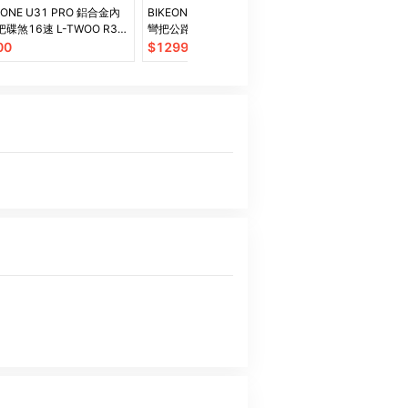
TONE U31 PRO 鋁合金內
BIKEONE M5 PLUS 14速 鋁合金
BIKEONE MG
碟煞16速 L-TWOO R3
彎把公路車煞變合一搭載前後碟煞
把公路車小鐵人
路車煞變合一
專為青少年兒童公路車設計
門專屬公路車小
00
$
12990
$
6990