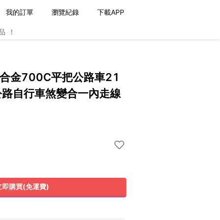
我的訂單
瀏覽紀錄
下載APP
品！
1 鋁合金700C平把公路車21
公路自行車煞變合一內走線
立即購買(免運費)