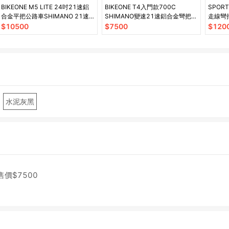
BIKEONE M5 LITE 24吋21速鋁
BIKEONE T4入門款700C
SPOR
合金平把公路車SHIMANO 21速
SHIMANO變速21速鋁合金彎把公
走線彎把
煞變合一
路車都會運動學生單車
甩把公
$
10500
$
7500
$
120
水泥灰黑
售價$
7500