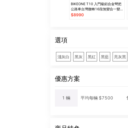
BIKEONE T10 入門級鋁合金彎把
公路車台灣微轉16段煞變合一變
速青少年專屬公路車推薦款
$
8990
選項
淺灰白
黑灰
黑紅
黑藍
亮灰黑
優惠方案
1
輛
平均每
輛
$
7500