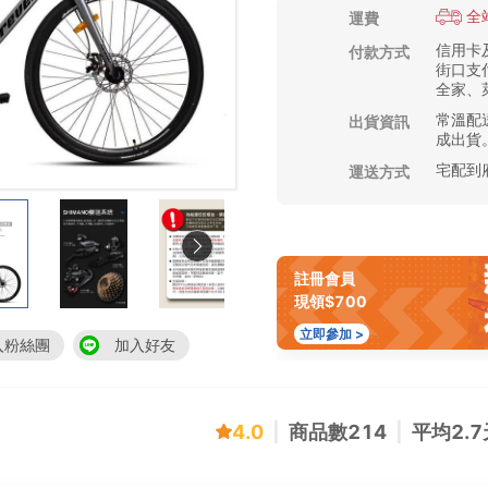
全
運費
信用卡及
付款方式
街口支付
全家、萊
常溫配送
出貨資訊
成出貨
宅配到
運送方式
註冊會員
現領$700
立即參加 >
入粉絲團
加入好友
4.0
|
商品數
214
|
平均
2.7