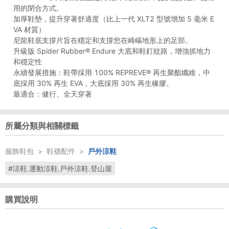
用的閉合方式。
加厚鞋墊，提升穿著舒適度（比上一代 XLT2 型號增加 5 毫米 E
VA 材質）
尼龍鞋底支撐片旨在穩定和支撐您在崎嶇地形上的足部。
升級版 Spider Rubber® Endure 大底和鞋釘紋路，增強抓地力
和穩定性
永續發展措施：鞋帶採用 100% REPREVE® 再生聚酯纖維，中
底採用 30% 再生 EVA，大底採用 30% 再生橡膠。
最適合：健行、全天穿著
所屬分類與相關標籤
服飾鞋包
>
鞋襪配件
>
戶外涼鞋
#涼鞋.運動涼鞋.戶外涼鞋.登山屋
購買說明