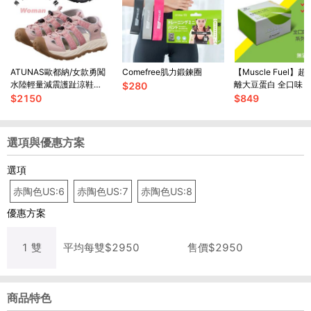
ATUNAS歐都納/女款勇闖
Comefree肌力鍛鍊圈
【Muscle Fuel】
水陸輕量減震護趾涼鞋
離大豆蛋白 全口味 
$
280
(A1GCFF03)登山屋
盒｜天然無化學味｜
$
2150
$
849
適用
選項與優惠方案
選項
赤陶色US:6
赤陶色US:7
赤陶色US:8
優惠方案
1
雙
平均每
雙
$
2950
售價$
2950
商品特色