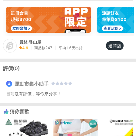
註冊會員
邀請好友
現領$700
筆筆賺$100
立即參加 >
查看活動 >
員林 登山屋
逛商店
4.9
|
商品數
247
|
平均
1.6
天出貨
評價(
0
)
運動市集小助手
目前沒有評價，等你來分享！
猜你喜歡