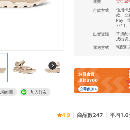
全
運費
信用卡
付款方式
款、全家
Pay
7-11
常溫配送
出貨資訊
成出貨
宅配到
運送方式
註冊會員
現領$700
立即參加 >
入粉絲團
加入好友
4.9
|
商品數
247
|
平均
1.6