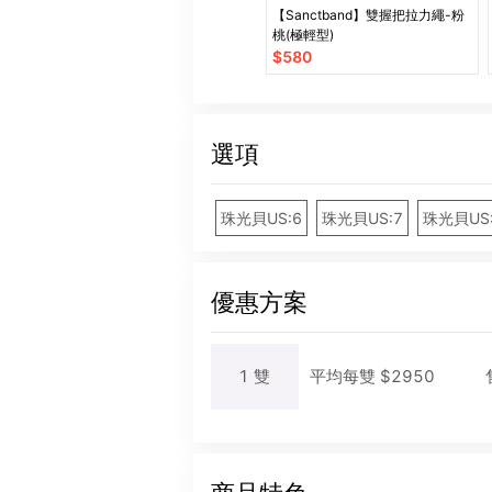
【Sanctband】雙握把拉力繩-粉
桃(極輕型)
$
580
選項
珠光貝US:6
珠光貝US:7
珠光貝US
優惠方案
1
雙
平均每
雙
$
2950