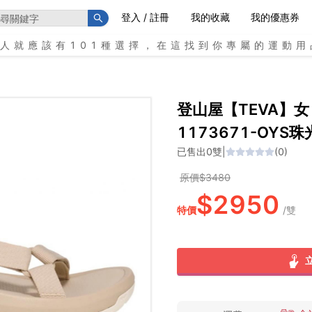
登入 / 註冊
我的收藏
我的優惠券
個人就應該有101種選擇，在這找到你專屬的運動用
登山屋【TEVA】女 Hu
1173671-OYS
已售出
0
雙
|
(
0
)
原價$
3480
$
2950
特價
/
雙