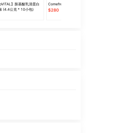
noVITAL】胺基酸乳清蛋白
Comefree肌力鍛鍊圈
Teva Women's
(4.4公克 * 10小包)
高筒登山鞋TV11
$
280
$
3500