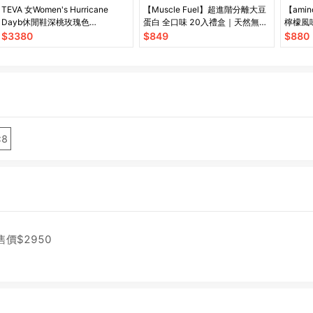
TEVA 女Women's Hurricane
【Muscle Fuel】超進階分離大豆
【ami
Dayb休閒鞋深桃玫瑰色
蛋白 全口味 20入禮盒｜天然無化
檸檬風味 
TV1172954DMH
學味｜素食者 適用
$
3380
$
849
$
880
:8
售價$
2950