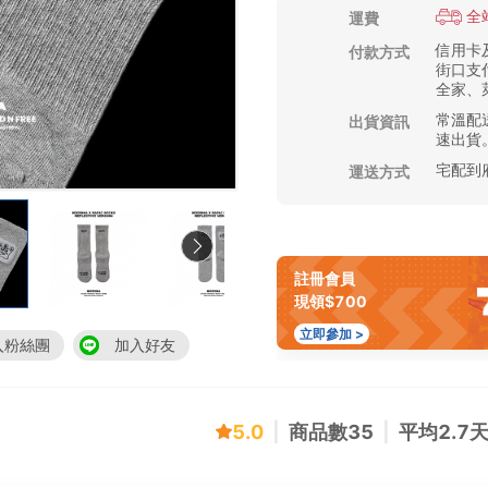
全
運費
信用卡及
付款方式
街口支付
全家、萊
常溫配送
出貨資訊
速出貨
宅配到
運送方式
註冊會員
現領$700
立即參加 >
入粉絲團
加入好友
5.0
|
商品數
35
|
平均
2.7