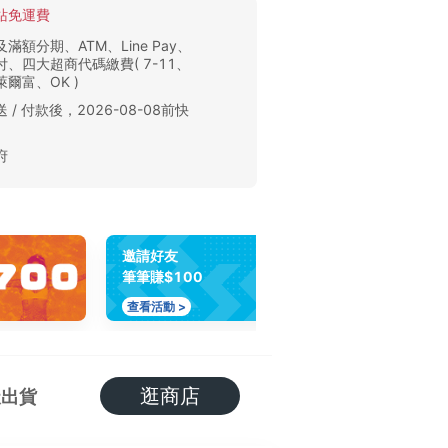
站免運費
滿額分期、ATM、Line Pay、
、四大超商代碼繳費( 7-11、
爾富、OK )
 / 付款後，2026-08-08前快
。
府
邀請好友
筆筆賺$100
查看活動 >
逛商店
天出貨