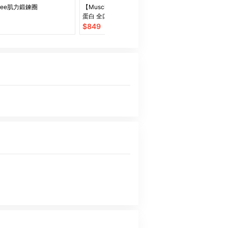
free肌力鍛鍊圈
【Muscle Fuel】超進階分離大豆
RAFAC極地守
蛋白 全口味 20入禮盒｜天然無化
RAFAC Snow St
學味｜素食者 適用
$
849
$
1080