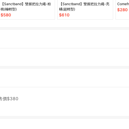
【Sanctband】雙握把拉力繩-粉
【Sanctband】雙握把拉力繩-亮
Come
桃(極輕型)
橘(超輕型)
$
280
$
580
$
610
售價$
380