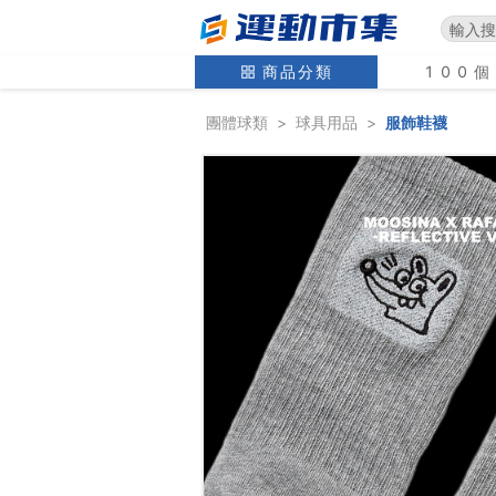
商品分類
100
團體球類
>
球具用品
>
服飾鞋襪