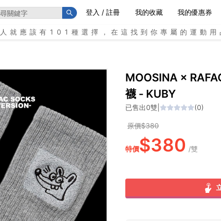
登入 / 註冊
我的收藏
我的優惠券
個人就應該有101種選擇，在這找到你專屬的運動用
MOOSINA × RAFA
襪 - KUBY
已售出
0
雙
|
(
0
)
原價$
380
$
380
特價
/
雙