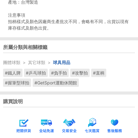
產地：台灣製造
注意事項
拍柄樣式及顏色因廠商生產批次不同，會略有不同，出貨以現有
庫存樣式及顏色出貨。
所屬分類與相關標籤
團體球類
>
其它球類
>
球具用品
#鐵人牌
#乒乓球拍
#負手拍
#攻擊拍
#直柄
#握筆型球拍
#GetSport運動休閒館
購買說明