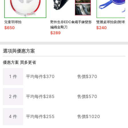
兒童羽球拍
野外生存EDC傘繩手鍊變形
雙層桌球拍袋(附球袋
編織金剛刀
$
650
$
240
$
289
選項與優惠方案
優惠方案
買多更省
1
件
平均每
件
$
370
售價$
370
2
件
平均每
件
$
285
售價$
570
4
件
平均每
件
$
255
售價$
1020