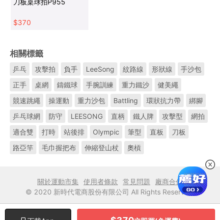
刀板桌球拍P955
$
370
相關標籤
乒乓
攻擊拍
負手
LeeSong
紋路線
形狀線
手沙包
正手
桌網
鑄鐵球
手腕訓練
重力鐵沙
健美繩
競速跳繩
操運動
重力沙包
Battling
環狀抗力帶
綁腳
乒乓球網
防守
LEESONG
直柄
鐵人牌
攻擊型
網拍
適合雙
打時
站後排
Olympic
筆型
直板
刀板
路亞竿
毛巾握把布
伸縮登山杖
奧槓
關於運動市集
使用者條款
常見問題
廠商合作
© 2020 新時代電商股份有限公司 All Rights Reserved.