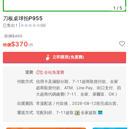
1
/
5
刀板桌球拍P955
已售出
1
|
(
0
)
原價$
450
$
370
特價
/
件
立即購買(免運費)
運費
全站免運費
付款方式
信用卡及滿額分期、7-11超商取貨付款、全家
超商取貨付款、ATM、Line Pay、街口支付、四
大超商代碼繳費( 7-11、全家、萊爾富、OK )
出貨資訊
常溫配送 / 付款後，2026-08-12前完成出貨。
運送方式
宅配到府
、
7-11超取
全家超取