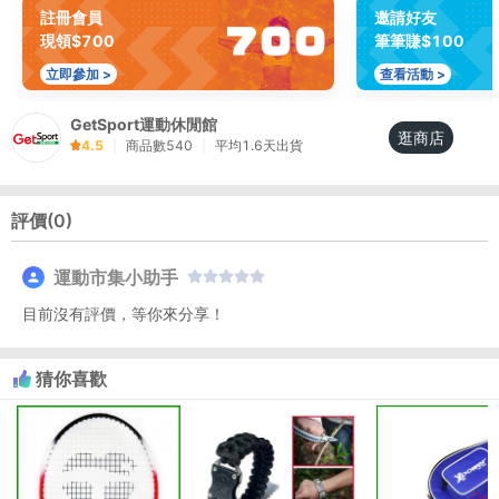
註冊會員
邀請好友
現領$700
筆筆賺$100
立即參加 >
查看活動 >
GetSport運動休閒館
逛商店
4.5
|
商品數
540
|
平均
1.6
天出貨
評價(
0
)
運動市集小助手
目前沒有評價，等你來分享！
猜你喜歡