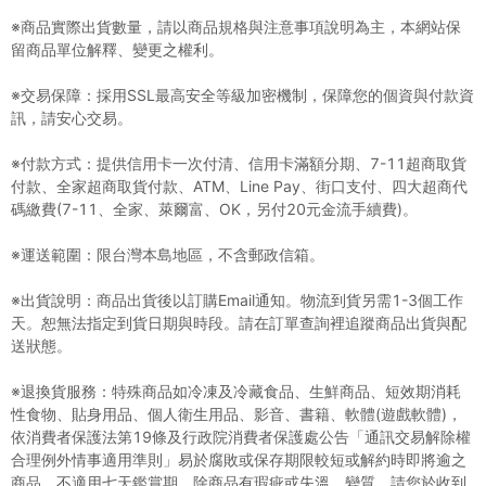
※商品實際出貨數量，請以商品規格與注意事項說明為主，本網站保
留商品單位解釋、變更之權利。
※交易保障：採用SSL最高安全等級加密機制，保障您的個資與付款資
訊，請安心交易。
※付款方式：提供信用卡一次付清、信用卡滿額分期、7-11超商取貨
付款、全家超商取貨付款、ATM、Line Pay、街口支付、四大超商代
碼繳費(7-11、全家、萊爾富、OK，另付20元金流手續費)。
※運送範圍：限台灣本島地區，不含郵政信箱。
※出貨說明：商品出貨後以訂購Email通知。物流到貨另需1-3個工作
天。恕無法指定到貨日期與時段。請在訂單查詢裡追蹤商品出貨與配
送狀態。
※退換貨服務：特殊商品如冷凍及冷藏食品、生鮮商品、短效期消耗
性食物、貼身用品、個人衛生用品、影音、書籍、軟體(遊戲軟體)，
依消費者保護法第19條及行政院消費者保護處公告「通訊交易解除權
合理例外情事適用準則」易於腐敗或保存期限較短或解約時即將逾之
商品，不適用七天鑑賞期。除商品有瑕疵或失溫、變質，請您於收到