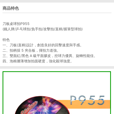
商品特色
刀板桌球拍P955
(鐵人牌/乒乓球拍/負手拍/攻擊拍/直柄/握筆型球拍)
特色
一、刀板(直柄)設計，創造良好的回擊速度與手感。
二、拍柄採 5 夾合板，揮拍力道強。
三、雙面紅/黑色 A 級平面膠皮，控球力優異、旋轉性能佳。
四、泡棉層薄增加拍面硬度，強化殺球強度。