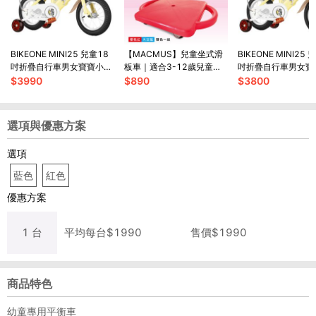
BIKEONE MINI25 兒童18
【MACMUS】兒童坐式滑
BIKEONE MINI25 
吋折疊自行車男女寶寶小孩
板車｜適合3-12歲兒童｜
吋折疊自行車男女寶
摺疊腳踏單車後貨架版
兩入裝
摺疊腳踏單車後貨架
$
3990
$
890
$
3800
選項與優惠方案
選項
藍色
紅色
優惠方案
1
台
平均每
台
$
1990
售價$
1990
商品特色
幼童專用平衡車