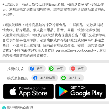
※出貨說明：商品出貨後以訂購Email通知。物流到貨另需1-3個工作
天。恕無法指定到貨日期與時段。請在訂單查詢裡追蹤商品出貨與配
送狀態。
※退換貨服務：特殊商品如冷凍及冷藏食品、生鮮商品、短效期消耗
性食物、貼身用品、個人衛生用品、影音、書籍、軟體(遊戲軟體)，
依消費者保護法第19條及行政院消費者保護處公告「通訊交易解除權
合理例外情事適用準則」易於腐敗或保存期限較短或解約時即將逾之
商品，不適用七天鑑賞期。除商品有瑕疵或失溫、變質，請您於收到
貨後24小時內來信與客服人員聯絡 service@mysport.com.tw，逾期
未告知將影響您的退換貨權益。
推薦給好友
分享
分享
分享
接受最新優惠
加入粉絲團
加入好友
最近瀏覽的商品