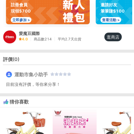
註冊會員
邀請好友
現領$700
筆筆賺$100
立即參加 >
查看活動 >
愛魔豆國際
逛商店
4.0
|
商品數
214
|
平均
2.7
天出貨
評價(
0
)
運動市集小助手
目前沒有評價，等你來分享！
猜你喜歡