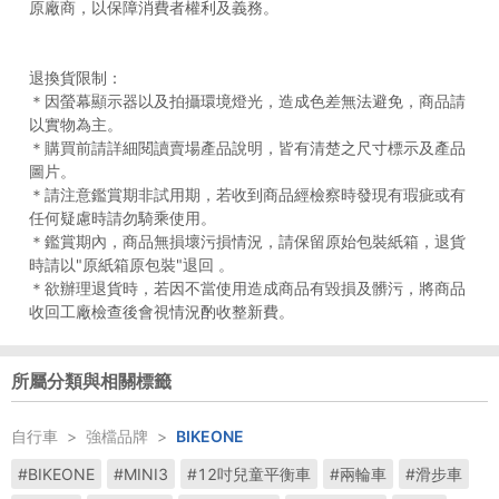
原廠商，以保障消費者權利及義務。
退換貨限制：
＊因螢幕顯示器以及拍攝環境燈光，造成色差無法避免，商品請
以實物為主。
＊購買前請詳細閱讀賣場產品說明，皆有清楚之尺寸標示及產品
圖片。
＊請注意鑑賞期非試用期，若收到商品經檢察時發現有瑕疵或有
任何疑慮時請勿騎乘使用。
＊鑑賞期內，商品無損壞污損情況，請保留原始包裝紙箱，退貨
時請以"原紙箱原包裝"退回 。
＊欲辦理退貨時，若因不當使用造成商品有毀損及髒污，將商品
收回工廠檢查後會視情況酌收整新費。
所屬分類與相關標籤
自行車
>
強檔品牌
>
BIKEONE
#BIKEONE
#MINI3
#12吋兒童平衡車
#兩輪車
#滑步車