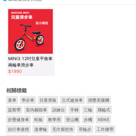
MINI3 12吋兒童平衡車
兩輪車滑步車
$
1990
相關標籤
童車
學步車
兒童滑板
立式健身車
摺疊美腿機
提斯帶
室內腳踏車
訓練台
手轉
三輪
飛輪式
折疊健身車
蛇板
教學用
登山機
步機
XBIKE
自行車後燈
達摩輪
毛巾握把布
哥輪步
工作腰帶