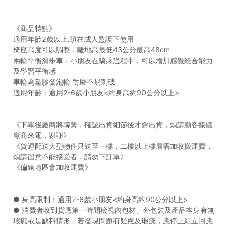
《商品特點》
適用年齡2歲以上.須在成人監護下使用
椅座高度可以調整，離地高最低43公分最高48cm
兩輪平衡滑步車：小朋友在騎乘過程中，可以增加感覺統合能力
及學習平衡感
車輪為塑膠發泡輪 耐磨不易刺破
適用年齡：適用2-6歲小朋友<約身高約90公分以上>
《下單後廠商將聯繫，確認出貨細節後才會出貨，煩請顧客接聽
廠商來電，謝謝》
《貨運配送大型物件只送至一樓，二樓以上樓層需加收搬運費，
煩請留意不能接受者，請勿下訂單》
《偏遠地區會加收運費》
● 身高限制：適用2-6歲小朋友<約身高約90公分以上>
● 消費者收到貨應第一時間檢視內包材、外包裝及產品本身有無
瑕疵或是缺料情形，若發現問題有疑慮及瑕疵，應停止組立回應