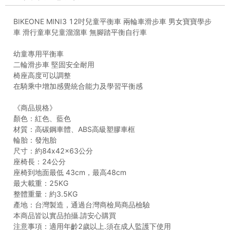
BIKEONE MINI3 12吋兒童平衡車 兩輪車滑步車 男女寶寶學步
車 滑行童車兒童溜溜車 無腳踏平衡自行車
幼童專用平衡車
二輪滑步車 堅固安全耐用
椅座高度可以調整
在騎乘中增加感覺統合能力及學習平衡感
《商品規格》
顏色：紅色、藍色
材質：高碳鋼車體、ABS高級塑膠車框
輪胎：發泡胎
尺寸：約84x42x63公分
座椅長：24公分
座椅到地面最低 43cm，最高48cm
最大載重：25KG
整體重量：約3.5KG
產地：台灣製造，通過台灣商檢局商品檢驗
本商品皆以實品拍攝.請安心購買
注意事項：適用年齡2歲以上.須在成人監護下使用