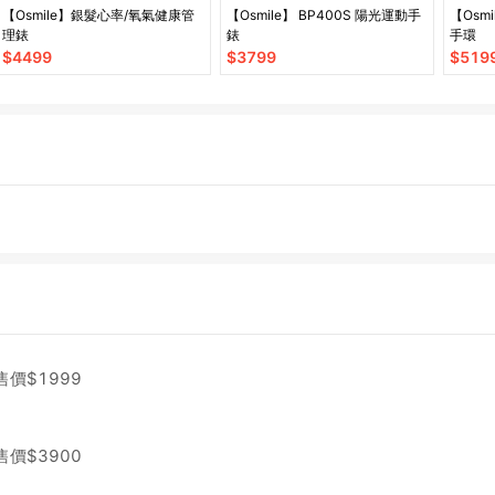
【Osmile】銀髮心率/氧氣健康管
【Osmile】 BP400S 陽光運動手
【Osm
理錶
錶
手環
$
4499
$
3799
$
519
售價$
1999
售價$
3900