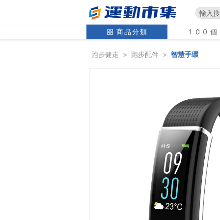
商品分類
100
跑步健走
>
跑步配件
>
智慧手環