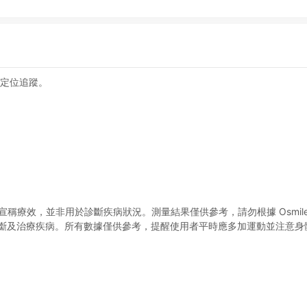
 定位追蹤。
療器材，無宣稱療效，並非用於診斷疾病狀況。測量結果僅供參考，請勿根據 Osmile 
斷及治療疾病。所有數據僅供參考，提醒使用者平時應多加運動並注意身