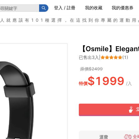
登入 / 註冊
我的收藏
我的優惠券
個人就應該有101種選擇，在這找到你專屬的運動用
【Osmile】Elega
已售出
3
入
|
(
1
)
原價$
2499
$
1999
特價
/
入
全
運費