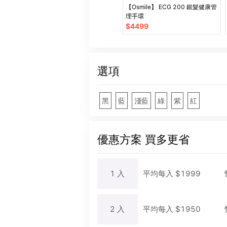
【Osmile】 ECG 200 銀髮健康管
理手環
$
4499
選項
黑
藍
淺藍
綠
紫
紅
優惠方案
買多更省
1
入
平均每
入
$
1999
2
入
平均每
入
$
1950