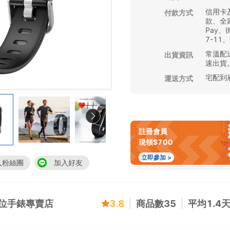
信用卡
付款方式
款、全家
Pay
7-11
常溫配送
出貨資訊
速出貨
宅配到
運送方式
註冊會員
現領$700
立即參加 >
入粉絲團
加入好友
,定位手錶專賣店
3.8
|
商品數
35
|
平均
1.4