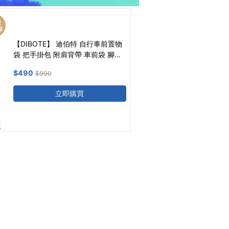
【DIBOTE】 迪伯特 自行車前置物
袋 把手掛包 附肩背帶 車前袋 腳踏
車相機包
$
490
$
990
立即購買