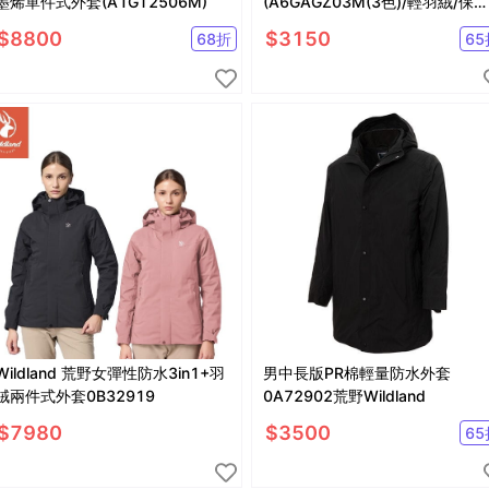
墨烯單件式外套(A1GT2506M)
(A6GAGZ03M(3色)/輕羽絨/保暖
抗潑水) 登山屋
$
8800
$
3150
68
折
65
Wildland 荒野女彈性防水3in1+羽
男中長版PR棉輕量防水外套
絨兩件式外套0B32919
0A72902荒野Wildland
$
7980
$
3500
65