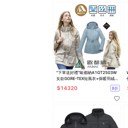
''下單送好禮''歐都納A1GT2503W
女款GORE-TEX短風衣+保暖羽絨
二件式外套)
$
14320
8
折