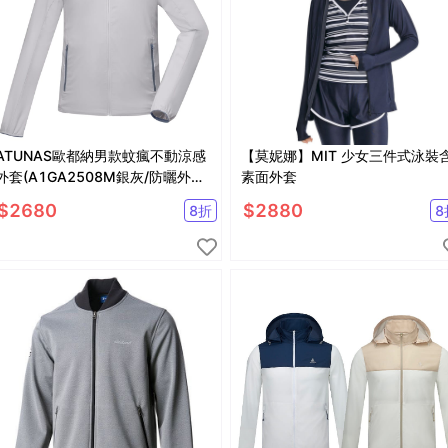
ATUNAS歐都納男款蚊瘋不動涼感
【莫妮娜】MIT 少女三件式泳裝
外套(A1GA2508M銀灰/防曬外套/
素面外套
防蚊外套/涼感)
$
2680
$
2880
8
折
8