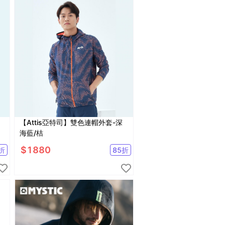
【Attis亞特司】雙色連帽外套-深
海藍/桔
$
1880
折
85
折