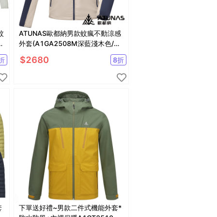
蚊
ATUNAS歐都納男款蚊瘋不動涼感
風
外套(A1GA2508M深藍淺木色/防
曬外套/防蚊外套/涼感)
$
2680
折
8
折
套
下單送好禮~男款二件式機能外套*