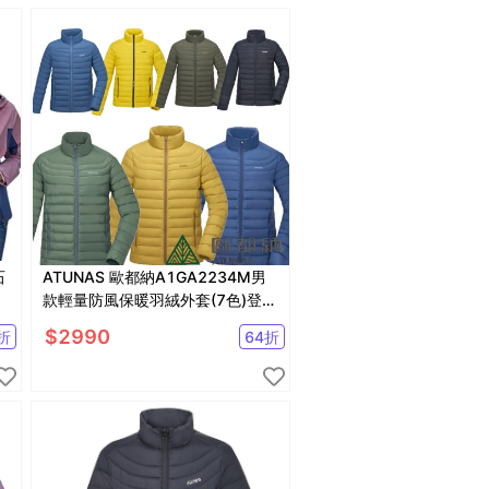
石
ATUNAS 歐都納A1GA2234M男
款輕量防風保暖羽絨外套(7色)登山
屋
$
2990
折
64
折