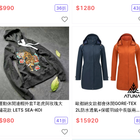
色
$
990
$
1280
36
折
43
運動休閒連帽外套T老虎與玫瑰大
歐都納女款都會休閒GORE-TEX
繡花款 LETS SEA-KOI
2L防水透氣+保暖羽絨中長版兩
式外套A1GT2514W
$
980
$
15920
41
折
8