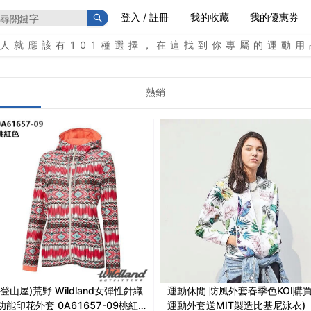
登入 / 註冊
我的收藏
我的優惠券
個人就應該有101種選擇，在這找到你專屬的運動用
熱銷
(登山屋)荒野 Wildland女彈性針織
運動休閒 防風外套春季色KOI購
功能印花外套 0A61657-09桃紅
運動外套送MIT製造比基尼泳衣)