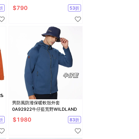
$
790
折
53
折
男防風防潑保暖軟殼外套
件
0A92922牛仔藍荒野WILDLAND
$
1980
折
83
折