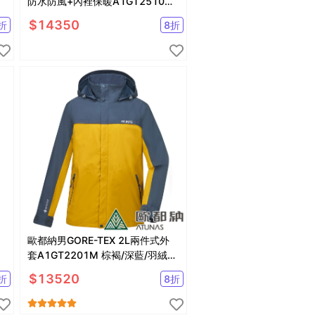
/
防水防風+內裡保暖A1GT2510M
歐都納ATUNAS
$
14350
折
8
折
歐都納男GORE-TEX 2L兩件式外
套A1GT2201M 棕褐/深藍/羽絨內
衫/防水
$
13520
折
8
折