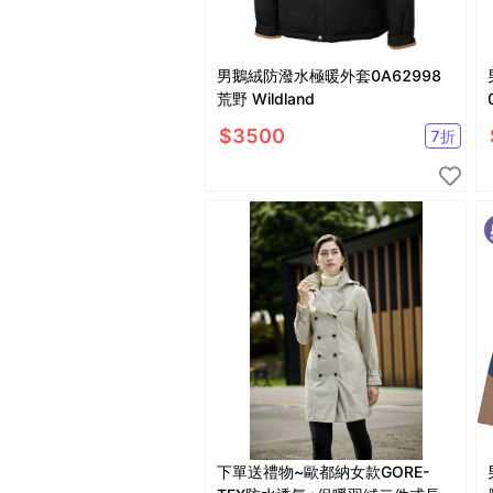
男鵝絨防潑水極暖外套0A62998
荒野 Wildland
$
3500
7
折
下單送禮物~歐都納女款GORE-