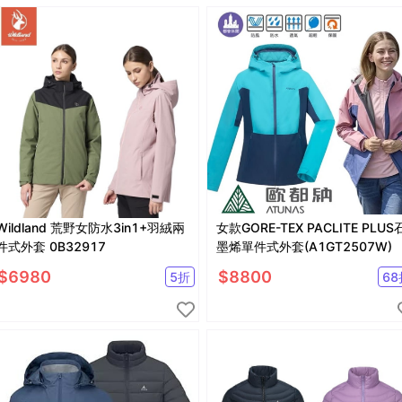
Wildland 荒野女防水3in1+羽絨兩
女款GORE-TEX PACLITE PLUS
件式外套 0B32917
墨烯單件式外套(A1GT2507W)
$
6980
$
8800
5
折
68