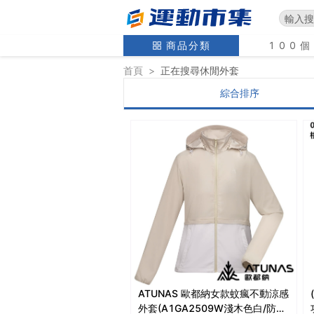
商品分類
100
首頁
>
正在搜尋
休閒外套
綜合排序
ATUNAS 歐都納女款蚊瘋不動涼感
外套(A1GA2509W淺木色白/防曬