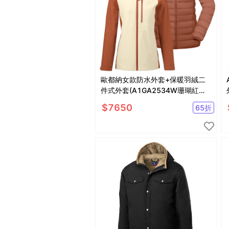
歐都納女款防水外套+保暖羽絨二
件式外套(A1GA2534W珊瑚紅米
白/防水/防風/透氣/羽絨保暖)
$
7650
65
折