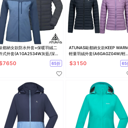
歐都納女款防水外套+保暖羽絨二
ATUNAS歐都納女款KEEP WAR
件式外套(A1GA2534W灰藍/深藍/
輕量羽絨外套(A6GAGZ04W/輕
防水/防風/羽絨保暖)
絨/保暖/抗潑水)
$
7650
$
3150
65
折
65