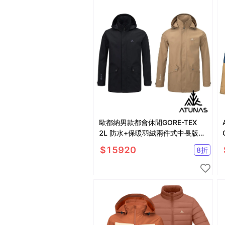
歐都納男款都會休閒GORE-TEX
2L 防水+保暖羽絨兩件式中長版外
套A1GT2513M卡其、黑
$
15920
8
折