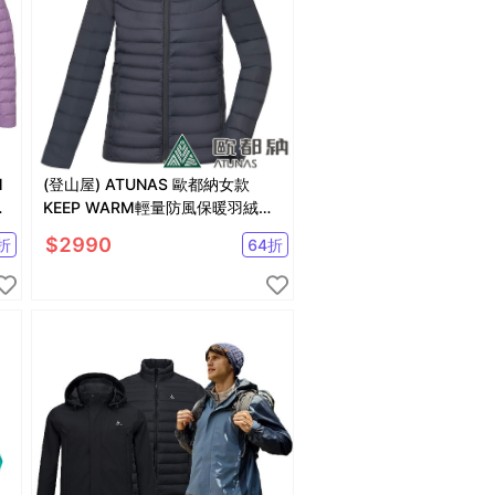
M
(登山屋) ATUNAS 歐都納女款
羽
KEEP WARM輕量防風保暖羽絨外
套A1GA2235W黑
$
2990
折
64
折