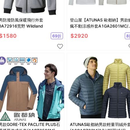
男防潑防風保暖飛行外套
登山屋【ATUNAS 歐都納】男款
0A72916荒野 Wildland
瘋不動涼感外套A1GA2601MC/
衣/防曬/輕薄透氣
$
1580
$
2920
69
折
8
男款GORE-TEX PACLITE PLUS石
ATUNAS歐都納男款輕量羽絨外