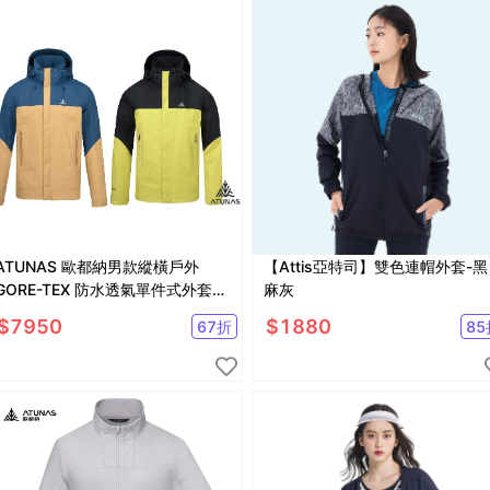
ATUNAS 歐都納男款縱橫戶外
【Attis亞特司】雙色連帽外套-黑
GORE-TEX 防水透氣單件式外套
麻灰
A1GTGZ03M
$
7950
$
1880
67
折
85