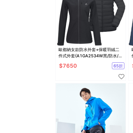
歐都納女款防水外套+保暖羽絨二
件式外套(A1GA2534W黑/防水/防
風/透氣/羽絨保暖)
$
7650
65
折