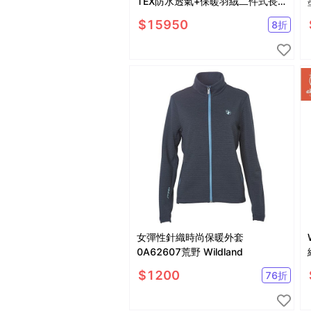
TEX防水透氣+保暖羽絨二件式長
版外套/A1GT2508W
$
15950
8
折
女彈性針織時尚保暖外套
0A62607荒野 Wildland
$
1200
76
折