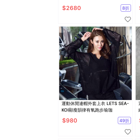
外套/防蚊外套/涼感)
$
2680
8
折
運動休閒連帽外套上衣 LETS SEA-
KOI顯瘦韻律有氧跑步瑜珈
$
980
49
折