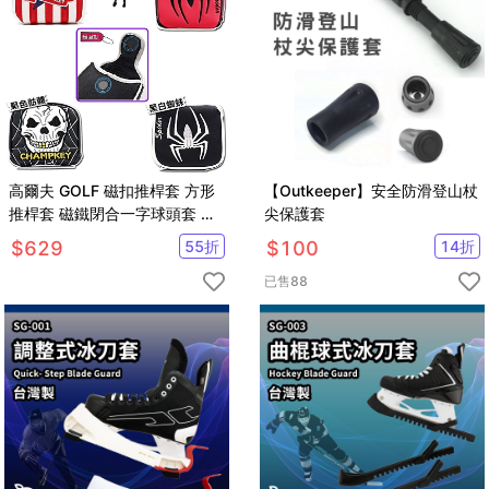
高爾夫 GOLF 磁扣推桿套 方形
【Outkeeper】安全防滑登山杖
推桿套 磁鐵閉合一字球頭套 保
尖保護套
護套【AE10689】
$
629
55
折
$
100
14
折
已售
88