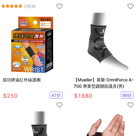
品質
已售
35
成功牌遠紅外線護腕
【Mueller】慕樂 OmniForce A-
700 專業型踝關節護具(男)
$
250
47
折
$
1880
86
折