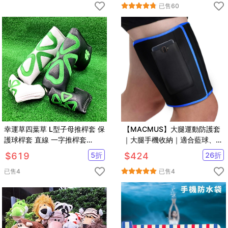
已售
60
幸運草四葉草 L型子母推桿套 保
【MACMUS】大腿運動防護套
護球桿套 直線 一字推桿套
｜大腿手機收納｜適合藍球、跑
【GF23014】
步
$
619
5
折
$
424
26
折
已售
4
已售
4