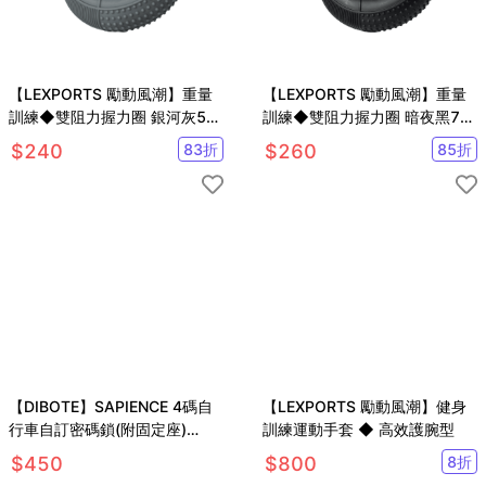
【LEXPORTS 勵動風潮】重量
【LEXPORTS 勵動風潮】重量
訓練◆雙阻力握力圈 銀河灰50-
訓練◆雙阻力握力圈 暗夜黑70-
60LB
80LB
$
240
83
折
$
260
85
折
【DIBOTE】SAPIENCE 4碼自
【LEXPORTS 勵動風潮】健身
行車自訂密碼鎖(附固定座)
訓練運動手套 ◆ 高效護腕型
8mm腳踏車密碼鎖
$
450
$
800
8
折