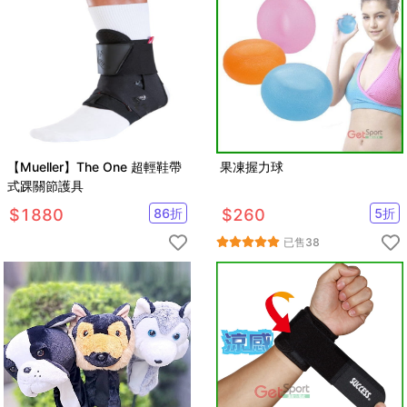
【Mueller】The One 超輕鞋帶
果凍握力球
式踝關節護具
$
1880
86
折
$
260
5
折
已售
38