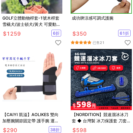
GOLF立體動物桿套-1號木桿套
成功牌涼感可調式護腕
雪橇犬/波士頓犬/黃犬 可愛動物
造型保護套 【GF21005】
$
1259
6
折
$
350
61
折
已售
21
【CAIYI 凱溢】AOLIKES 雙向
【NORDITION】競速溜冰冰刀
加壓腕關節固定帶 護手腕 運動
套 ◆ 台灣製 冰刀保護套 刀套
護具
保護套滑冰 大道 短道 冰宮 外銷
$
290
38
折
$
598