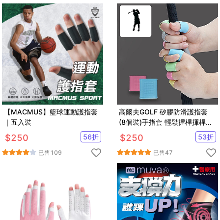
【MACMUS】籃球運動護指套
高爾夫GOLF 矽膠防滑護指套
｜五入裝
(8個裝)手指套 輕鬆握桿揮桿
【GF06002】
$
250
56
折
$
250
53
折
已售
109
已售
47