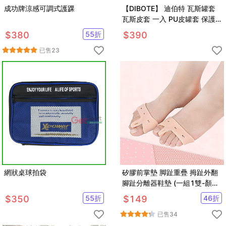
成功牌涼感可調式護踝
【DIBOTE】 迪伯特 瓦斯罐套
瓦斯皮套 一入 PU皮罐套 保護
罩 保護套
$
380
55
折
$
390
已售
23
網狀桌球拍袋
矽膠前掌墊 脚趾重疊 拇趾外翻
腳趾分離器鞋墊 (一組1雙-顏色
隨機)【AF02147】
$
350
55
折
$
149
46
折
已售
34