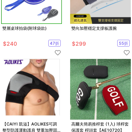
雙層桌球拍袋(附球袋款)
雙向加壓穩定支撐板護腕
$
240
47
折
$
299
55
折
【CAIYI 凱溢】AOLIKES可調
高爾夫簡易推桿套 (1入) 球桿套
整型防護運動護肩 雙重加壓固
保護套 桿頭套【AE10720】