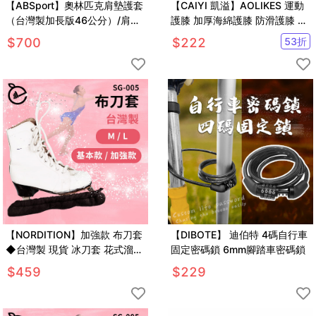
【ABSport】奧林匹克肩墊護套
【CAIYI 凱溢】AOLIKES 運動
（台灣製加長版46公分）/肩頸
護膝 加厚海綿護膝 防滑護膝 運
護套/長槓護套/槓鈴墊/保護套/
動護具
$
700
$
222
53
折
深蹲必備/重訓用品
【NORDITION】加強款 布刀套
【DIBOTE】 迪伯特 4碼自行車
◆台灣製 現貨 冰刀套 花式溜冰
固定密碼鎖 6mm腳踏車密碼鎖
曲棍球 吸水 鞋套 保護套 冰球
$
459
$
229
另Bauer