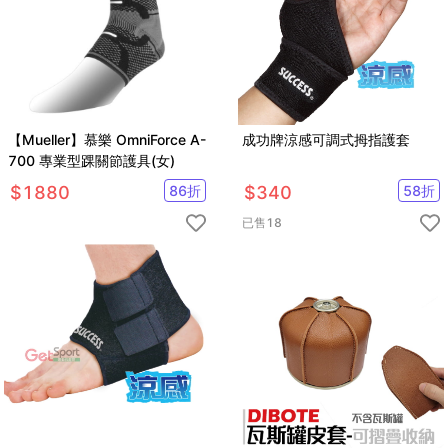
【Mueller】慕樂 OmniForce A-
成功牌涼感可調式拇指護套
700 專業型踝關節護具(女)
$
1880
86
折
$
340
58
折
已售
18