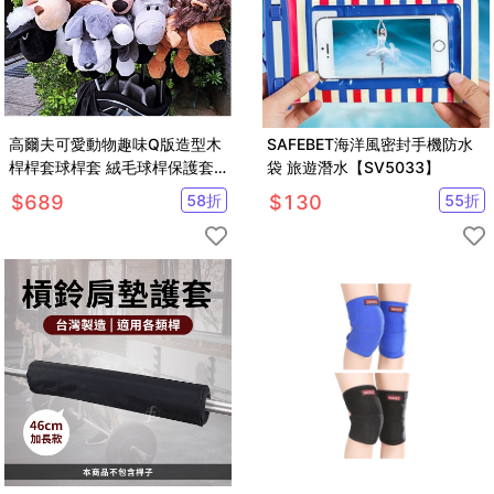
高爾夫可愛動物趣味Q版造型木
SAFEBET海洋風密封手機防水
桿桿套球桿套 絨毛球桿保護套
袋 旅遊潛水【SV5033】
【GF21011】
$
689
58
折
$
130
55
折