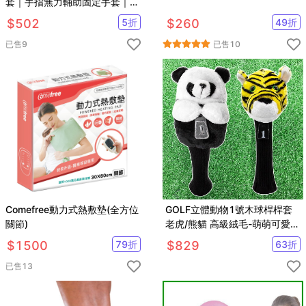
套｜手指無力輔助固定手套｜中
風偏癱截肢癱瘓手部手指無力
$
502
5
折
$
260
49
折
已售
9
已售
10
Comefree動力式熱敷墊(全方位
GOLF立體動物1號木球桿桿套
關節)
老虎/熊貓 高級絨毛-萌萌可愛動
物造型保護套【GF21005】
$
1500
79
折
$
829
63
折
已售
13