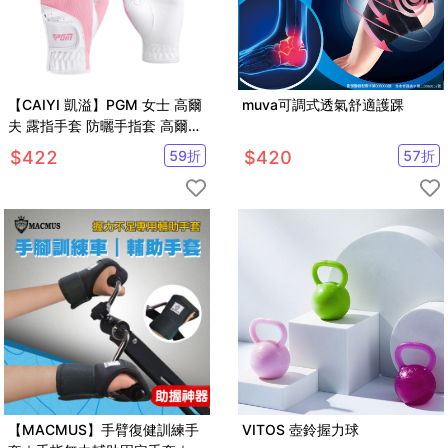
【CAIYI 凱溢】PGM 女士 高爾
muva可調式透氣舒適護踝
夫 露指手套 防曬手指套 高爾夫
球手套
$
422
59
折
$
420
57
折
【MACMUS】手臂復健訓練手
VITOS 壺鈴握力球