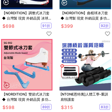
【NORDITION】調整式冰刀套
【NORDITION】曲棍球冰刀套
◆ 台灣製 現貨 外銷品質 冰球
◆ 台灣製 現貨 外銷品質 多功
鞋套 冰刀保護套 曲棍球 滑冰 另
能 可調整 冰球鞋套 冰刀保護套
$
698
91
折
$
399
92
折
CCM GRAF
球刀鞋 滑冰 冰宮
【NORDITION】雙節式冰刀套
[NTONE恩特萬]人體工學-重訓
◆ 台灣製 現貨 外銷品質 多功
肩頸護套
能 可調整 冰球鞋套 冰刀保護套
$
598
89
折
$
315
83
折
球刀鞋