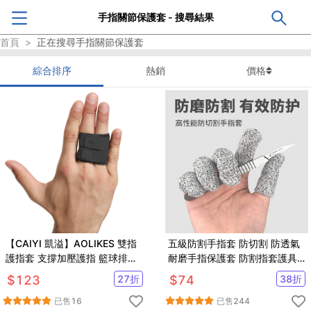
手指關節保護套 - 搜尋結果
首頁
>
正在搜尋
手指關節保護套
綜合排序
熱銷
價格
【CAIYI 凱溢】AOLIKES 雙指
五級防割手指套 防切割 防透氣
護指套 支撐加壓護指 籃球排球
耐磨手指保護套 防割指套護具
手指關節保護套 運動護指 手指
護指套
$
123
27
折
$
74
38
折
護具
已售
16
已售
244