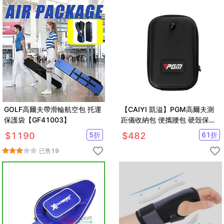
GOLF高爾夫帶滑輪航空包 托運
【CAIYI 凱溢】PGM高爾夫測
保護袋【GF41003】
距儀收納包 便攜腰包 硬殼保護
套
$
1190
5
折
$
482
61
折
已售
19