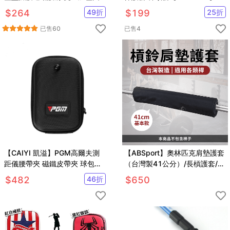
定 肩膀關節拉傷 運動護肩 單肩
$
264
49
折
$
199
25
折
可調整型防護
已售
60
已售
4
【CAIYI 凱溢】PGM高爾夫測
【ABSport】奧林匹克肩墊護套
距儀腰帶夾 磁鐵皮帶夾 球包卡
（台灣製41公分）/長槓護套/槓
扣磁吸 硬殼保護套
鈴墊/保護套/重訓用品
$
482
46
折
$
650