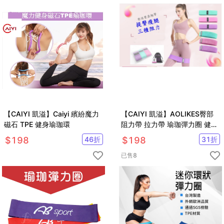
【CAIYI 凱溢】Caiyi 繽紛魔力
【CAIYI 凱溢】AOLIKES臀部
磁石 TPE 健身瑜珈環
阻力帶 拉力帶 瑜珈彈力圈 健身
阻力圈 環狀瑜珈圈 翹臀圈 瑜珈
$
198
46
折
$
198
31
折
帶 健身帶美臀
已售
8