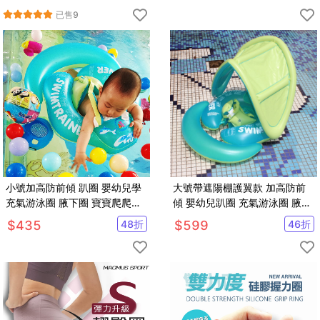
已售
9
小號加高防前傾 趴圈 嬰幼兒學
大號帶遮陽棚護翼款 加高防前
充氣游泳圈 腋下圈 寶寶爬爬圈
傾 嬰幼兒趴圈 充氣游泳圈 腋下
護翼款【SV61114】
圈 寶寶爬爬圈【SV61213】
$
435
48
折
$
599
46
折