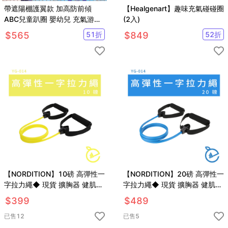
帶遮陽棚護翼款 加高防前傾
【Healgenart】趣味充氣碰碰圈
ABC兒童趴圈 嬰幼兒 充氣游泳
(2入)
圈 腋下圈 寶寶爬爬圈
$
565
51
折
$
849
52
折
【SV61213】
【NORDITION】10磅 高彈性一
【NORDITION】20磅 高彈性一
字拉力繩◆ 現貨 擴胸器 健肌器
字拉力繩◆ 現貨 擴胸器 健肌器
拉力帶 健身房 彈力繩 訓練 拉筋
拉力帶 健身房 彈力繩 訓練 拉筋
$
399
$
489
瑜珈 阻力圈
瑜珈 阻力圈
已售
12
已售
5