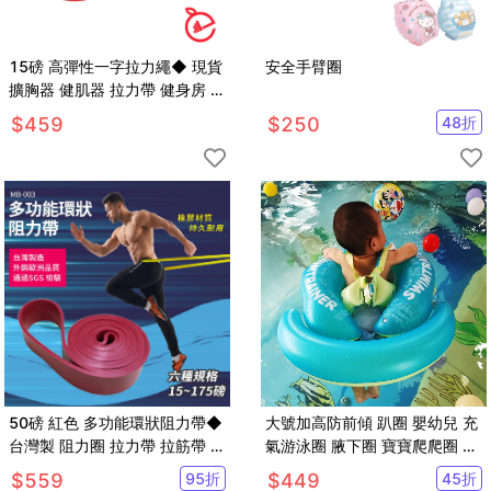
15磅 高彈性一字拉力繩◆ 現貨
安全手臂圈
擴胸器 健肌器 拉力帶 健身房 彈
力繩 訓練 拉筋 瑜珈 阻力圈
$
459
$
250
48
折
50磅 紅色 多功能環狀阻力帶◆
大號加高防前傾 趴圈 嬰幼兒 充
台灣製 阻力圈 拉力帶 拉筋帶 健
氣游泳圈 腋下圈 寶寶爬爬圈 護
身房 彈力繩 訓練 TRX 阻力
翼款【SV61115】
$
559
95
折
$
449
45
折