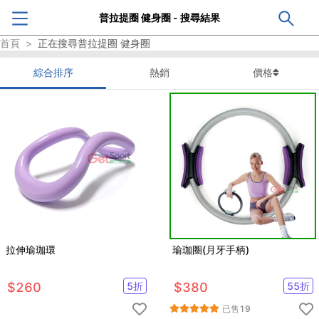
普拉提圈 健身圈 - 搜尋結果
首頁
>
正在搜尋
普拉提圈 健身圈
綜合排序
熱銷
價格
拉伸瑜珈環
瑜珈圈(月牙手柄)
$
260
5
折
$
380
55
折
已售
19