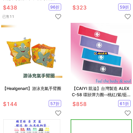
圈 拉力帶 拉筋帶 健身房 彈力繩
$
438
96
折
$
323
59
折
訓練 TRX 重訓
已售
11
【Healgenart】游泳充氣手臂圈
【CAIYI 凱溢】台灣製造 ALEX
C-58 環狀彈力圈--桃紅/紫/藍/
鐵灰(組)
$
144
57
折
$
858
61
折