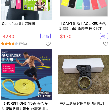
Comefree肌力鍛鍊圈
【CAIYI 凱溢】AOLIKES 天然
乳膠阻力圈 瑜珈帶 彼拉提斯帶
訓練拉力帶 阻力帶 健身帶 拉力
$
280
51
折
$
170
4
折
帶 彈力帶 藍色
已售
31
【NORDITION】15磅 黃色 多
戶外工具鑰匙圈單指切割繩刀
功能環狀阻力帶◆ 台灣製 阻力