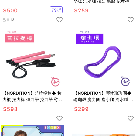
小腿 消水腫 拉筋 筋膜 按摩棒
懶人健肌器 韓國爆款 伸展 健身
$
500
79
折
$
259
已售
18
【NORDITION】普拉提棒◆ 拉
【NORDITION】彈性瑜珈圈◆
力棍 拉力棒 彈力帶 拉力器 臂力
瑜珈環 魔力圈 瘦小腿 消水腫 筋
器 健身棒 訓練棒 深蹲 有氧健身
膜 按摩棒 懶人健肌器 韓國爆款
$
598
$
299
居家運動
伸展 健身 拉筋