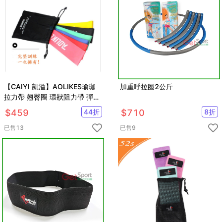
【CAIYI 凱溢】AOLIKES瑜珈
加重呼拉圈2公斤
拉力帶 翹臀圈 環狀阻力帶 彈力
帶 阻力圈 彈力圈 『紅+藍+綠
$
459
44
折
$
710
8
折
+黑』送三好禮
已售
13
已售
9