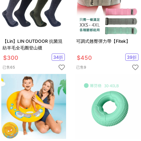
【Lin】LIN OUTDOOR 抗菌混
可調式翹臀彈力帶【Fitek】
紡羊毛全毛圈登山襪
$
300
34
折
$
450
39
折
已售
65
已售
9