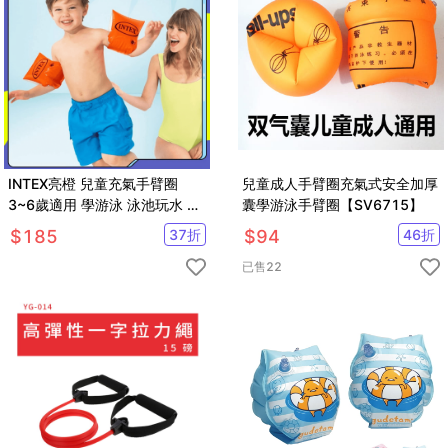
INTEX亮橙 兒童充氣手臂圈
兒童成人手臂圈充氣式安全加厚
3~6歲適用 學游泳 泳池玩水 水
囊學游泳手臂圈【SV6715】
上玩具【SV61147】
$
185
37
折
$
94
46
折
已售
22