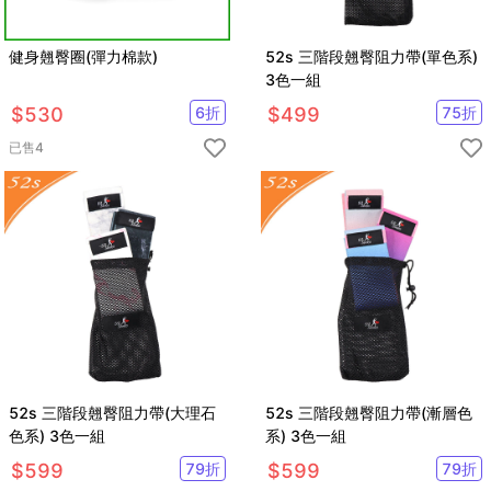
健身翹臀圈(彈力棉款)
52s 三階段翹臀阻力帶(單色系)
3色一組
$
530
6
折
$
499
75
折
已售
4
52s 三階段翹臀阻力帶(大理石
52s 三階段翹臀阻力帶(漸層色
色系) 3色一組
系) 3色一組
$
599
79
折
$
599
79
折