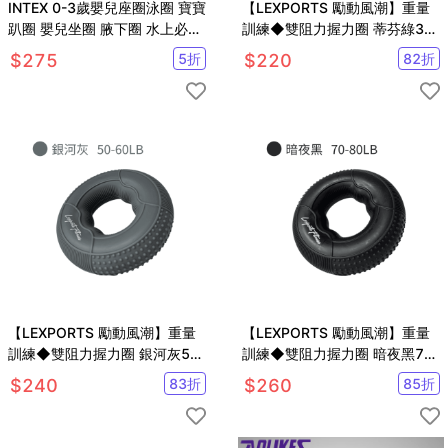
INTEX 0-3歲嬰兒座圈泳圈 寶寶
【LEXPORTS 勵動風潮】重量
趴圈 嬰兒坐圈 腋下圈 水上必備
訓練◆雙阻力握力圈 蒂芬綠30-
【SV61108】
40LB
$
275
5
折
$
220
82
折
【LEXPORTS 勵動風潮】重量
【LEXPORTS 勵動風潮】重量
訓練◆雙阻力握力圈 銀河灰50-
訓練◆雙阻力握力圈 暗夜黑70-
60LB
80LB
$
240
83
折
$
260
85
折