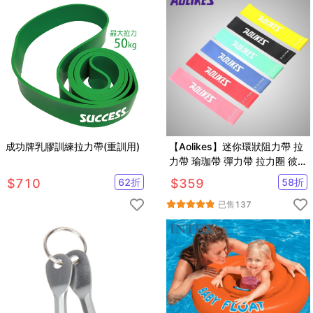
成功牌乳膠訓練拉力帶(重訓用)
【Aolikes】迷你環狀阻力帶 拉
力帶 瑜珈帶 彈力帶 拉力圈 彼拉
提斯帶
$
710
62
折
$
359
58
折
已售
137