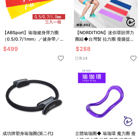
【ABSport】瑜珈健身彈力圈
【NORDITION】迷你環狀彈力
（0.5/0.7/1mm）／健身帶／
圈組◆台灣製 拉力圈 瘦腿提臀
彈力帶／拉力圈／乳膠拉帶／有
拉力環 健身房 瑜珈 訓練 阻力帶
$
499
$
288
氧運動
TRX 多功能 拉筋
已售
24
成功牌塑身瑜珈圈(第二代)
立體瑜珈圈◆ 瑜珈環 魔力圈 瘦