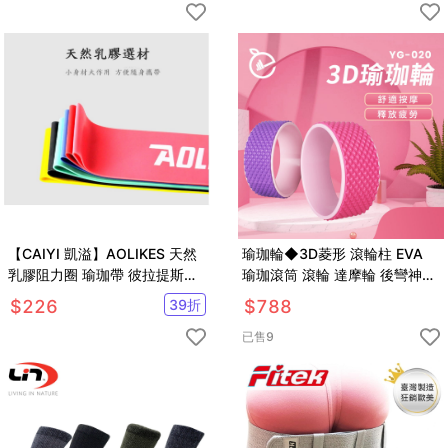
【CAIYI 凱溢】AOLIKES 天然
瑜珈輪◆3D菱形 滾輪柱 EVA
乳膠阻力圈 瑜珈帶 彼拉提斯帶
瑜珈滾筒 滾輪 達摩輪 後彎神器
訓練拉力帶 阻力帶 健身帶 拉力
普拉提斯 平衡按摩 筋膜
$
226
39
折
$
788
帶 彈力帶 黃色
已售
9