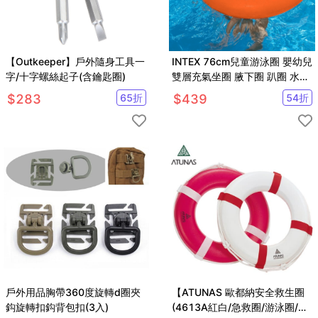
【Outkeeper】戶外隨身工具一
INTEX 76cm兒童游泳圈 嬰幼兒
字/十字螺絲起子(含鑰匙圈)
雙層充氣坐圈 腋下圈 趴圈 水上
必備【SV61105】
$
283
65
折
$
439
54
折
戶外用品胸帶360度旋轉d圈夾
【ATUNAS 歐都納安全救生圈
鈎旋轉扣鈎背包扣(3入)
(4613A紅白/急救圈/游泳圈/魚