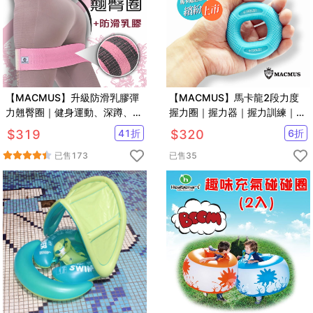
【MACMUS】升級防滑乳膠彈
【MACMUS】馬卡龍2段力度
力翹臀圈｜健身運動、深蹲、瑜
握力圈｜握力器｜握力訓練｜
珈｜阻力圈虐臀圈
20-70磅
$
319
41
折
$
320
6
折
已售
173
已售
35