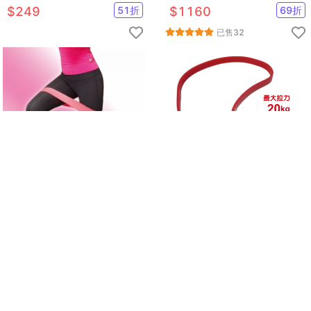
雷浮標/浮板)
$
249
51
折
$
1160
69
折
已售
32
【CAIYI 凱溢】台灣製造 ALEX
成功牌乳膠訓練拉力帶(初階用)
C-58 環狀彈力圈-桃紅/紫/藍/
鐵灰(只)
$
288
37
折
$
430
58
折
已售
9