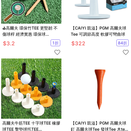
⛳高爾夫 環保竹TEE 更堅韌 不
【CAIYI 凱溢】PGM 高爾夫球
傷球桿 經濟實惠 環保球
Tee 可調節高度 軟膠可彎曲球
TEE【GF02012】
$
3.2
1
折
$
322
84
折
高爾夫牛筋TEE 十字球TEE 橡膠
【CAIYI 凱溢】PGM 高爾夫球
球TEE 擊墊球托TEE
釘 高爾夫球Tee 發球Tee 木tee