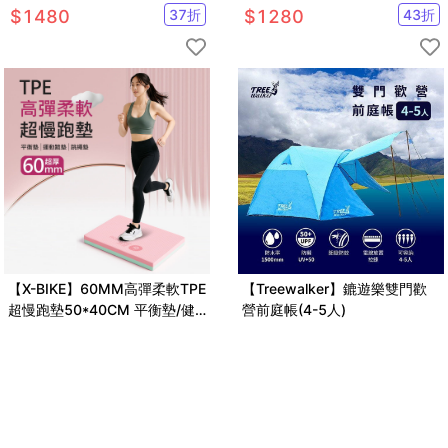
比基尼泳衣一套
泳衣
$
1480
37
折
$
1280
43
折
【X-BIKE】60MM高彈柔軟TPE
【Treewalker】鏕遊樂雙門歡
超慢跑墊50*40CM 平衡墊/健
營前庭帳(4-5人)
身運動墊/跳繩墊
$
499
5
折
$
4440
64
折