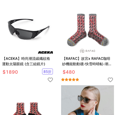
【ACEKA】時尚潮流碳纖紋格
【RAFAC】故宮x RAFAC咖啡
運動太陽眼鏡 (含三組鏡片)
紗機能動動襪-快雪時晴帖-潮流
紅
$
1890
85
折
$
480