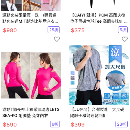
運動套裝限量買一送一(購買運
【CAIYI 凱溢】PGM 高爾夫復
動套裝送MIT製造比基尼泳衣一
位子母磁性球Tee 高爾夫球釘 5
套
支
$
980
25
折
$
375
5
折
運動T恤長袖上衣韻律瑜珈LETS
【JU休閒】台灣製造！大尺碼
SEA-KOI附胸墊 免穿內衣
陽離子機能速乾T恤
$
890
6
折
$
399
23
折