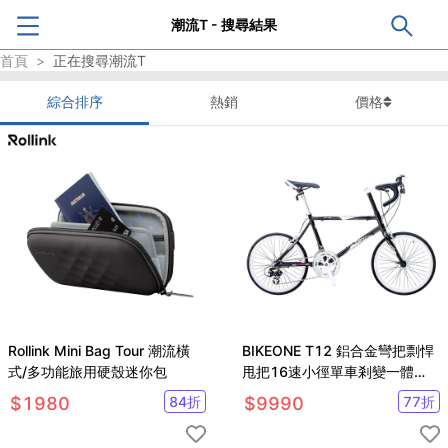
潮流T - 搜尋結果
首頁
>
正在搜尋
潮流T
綜合排序
熱銷
價格
Rollink Mini Bag Tour 潮流橫
BIKEONE T12 鋁合金彎把剽悍
式/多功能旅用硬殼迷你包
甩把16速小徑單車剎變一體
52T極速齒盤日系潮流經典
$
1980
84
折
$
9990
77
折