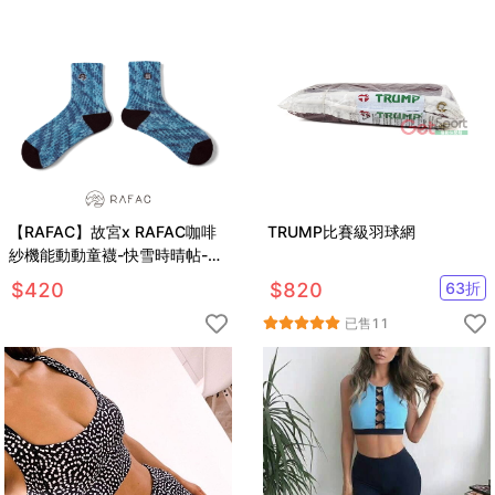
【RAFAC】故宮x RAFAC咖啡
TRUMP比賽級羽球網
紗機能動動童襪-快雪時晴帖-晴
天藍
$
420
$
820
63
折
已售
11