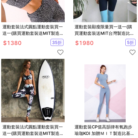
運動套裝法式圓點運動套裝買一
運動套裝顯瘦限量買一送一(購
送一(購買運動套裝送MIT製造
買運動套裝送MIT台灣製造比基
比基尼泳衣一套
尼泳衣)
$
1380
35
折
$
1980
5
折
運動套裝法式圓點運動套裝買一
運動套裝CP值高韻律有氧跑步
送一(購買運動套裝送MIT製造
瑜珈KOI 加贈ＭＩＴ製造比基尼