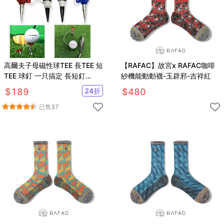
高爾夫子母磁性球TEE 長TEE 短
【RAFAC】故宮x RAFAC咖啡
TEE 球釘 一只搞定 長短釘
紗機能動動襪-玉辟邪-吉祥紅
【GF02001】
$
189
24
折
$
480
已售
37