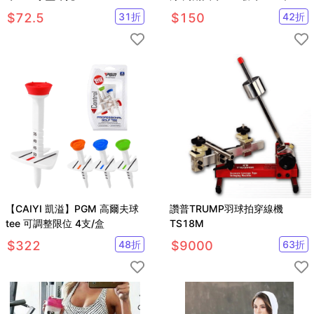
【GF02015】
球座 10入
$
72.5
31
折
$
150
42
折
【CAIYI 凱溢】PGM 高爾夫球
讚普TRUMP羽球拍穿線機
tee 可調整限位 4支/盒
TS18M
$
322
48
折
$
9000
63
折