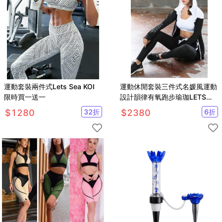
運動套裝兩件式Lets Sea KOI
運動休閒套裝三件式名媛風運動
限時買一送一
設計韻律有氧跑步瑜珈LETS
SEA-KOI限時買一送一
$
1280
32
折
$
2380
6
折