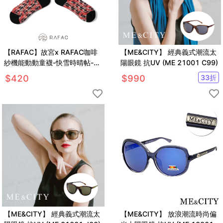
【RAFAC】故宮x RAFAC咖啡
【ME&CITY】 經典義式潮流太
紗機能動動童襪-快雪時晴帖-潮
陽眼鏡 抗UV (ME 21001 C99)
流紅
$
420
$
990
33
折
【ME&CITY】 經典義式潮流太
【ME&CITY】 放浪潮流時尚偏