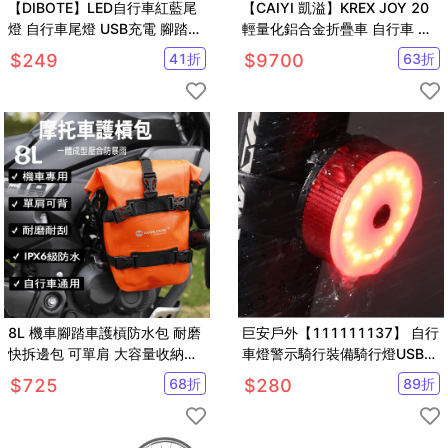
【DIBOTE】LED自行車紅藍尾
【CAIYI 凱溢】KREX JOY 20
燈 自行車尾燈 USB充電 腳踏車
輕量化鋁合金折疊車 自行車 腳
燈 後車燈
踏車
$
249
41
折
$
9700
63
折
8L 機車腳踏車護槓防水包 耐磨
巨安戶外【111111137】 自行
快拆邊包 可單肩 大容量收納袋
車燈警示騎行裝備騎行燈USB充
MARJAQE【SV61267】
電炫彩鋁合金自行車尾燈
$
725
68
折
$
280
89
折