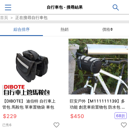
自行車包 - 搜尋結果
首頁
>
正在搜尋
自行車包
綜合排序
熱銷
價格
【DIBOTE】 迪伯特 自行車上
巨安戶外【M111111139】多
管包 馬鞍包 單車置物袋 車包
功能 創意車前置物包 防水包 收
納包
$
229
$
450
68
折
已售
6