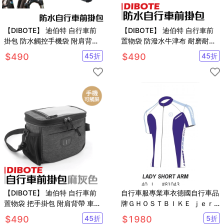
【DIBOTE】 迪伯特 自行車前
【DIBOTE】 迪伯特 自行車前
掛包 防水觸控手機袋 附肩背帶
置物袋 防潑水牛津布 耐磨耐用
防震大容量 車把包
自行車袋 車前袋 單車包
$
490
45
折
$
490
45
折
【DIBOTE】 迪伯特 自行車前
自行車服專業車衣德國自行車品
置物袋 把手掛包 附肩背帶 車前
牌ＧＨＯＳＴＢＩＫＥ ｊｅｒ
袋 腳踏車相機包
ｓｅｙ
$
490
45
折
$
1980
5
折