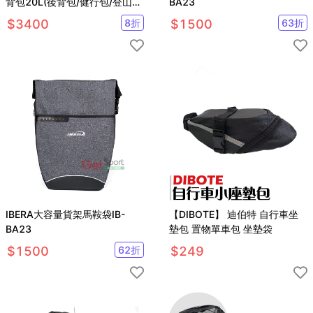
背包20L(後背包/健行包/登山
BA23
包/單車背包)
$
3400
8
折
$
1500
63
折
IBERA大容量貨架馬鞍袋IB-
【DIBOTE】 迪伯特 自行車坐
BA23
墊包 置物單車包 坐墊袋
$
1500
62
折
$
249