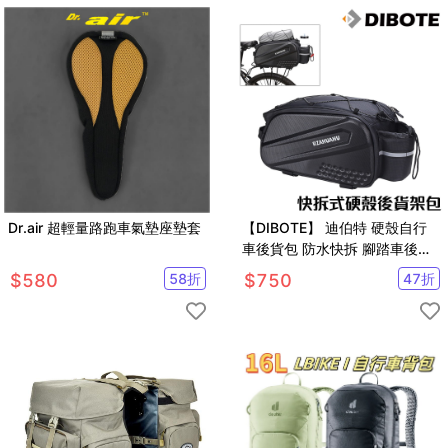
Dr.air 超輕量路跑車氣墊座墊套
【DIBOTE】 迪伯特 硬殼自行
車後貨包 防水快拆 腳踏車後架
包 附背帶
$
580
58
折
$
750
47
折