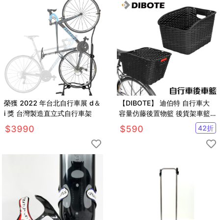
榮獲 2022 年台北自行車展 d＆
【DIBOTE】 迪伯特 自行車大
i 獎 台灣製造直立式自行車架
容量仿藤後置物籃 後貨架車籃
菜籃
$
3990
$
590
42
折