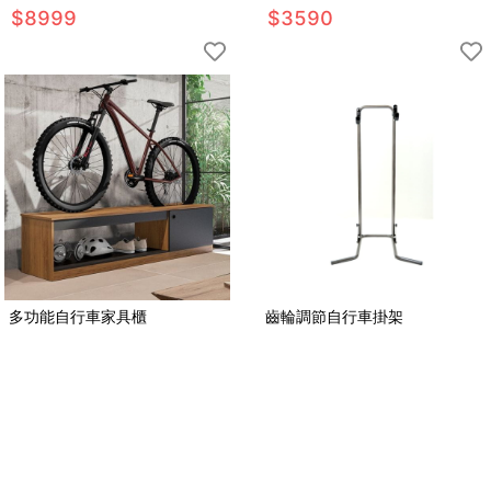
$
8999
$
3590
多功能自行車家具櫃
齒輪調節自行車掛架
$
6999
$
5499