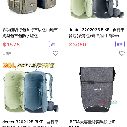
多功能騎行包自行車馱包山地車
deuter 3202025 BIKE I 自行車
貨架包車包防水駝包
背包(後背包/健行/登山/攀岩/滑
雪/單車/旅遊)
$
1875
8
折
$
3080
8
折
已售
8
deuter 3202125 BIKE I 自行車
IBERA大容量貨架馬鞍袋IB-