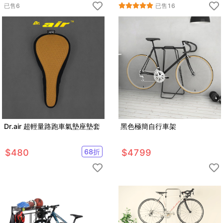
已售
6
已售
16
Dr.air 超輕量路跑車氣墊座墊套
黑色極簡自行車架
$
480
68
折
$
4799