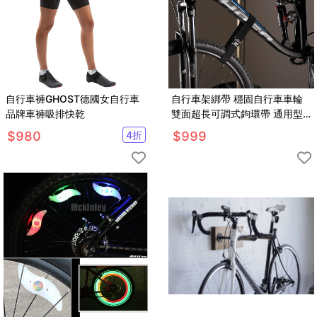
自行車褲GHOST德國女自行車
自行車架綁帶 穩固自行車車輪
品牌車褲吸排快乾
雙面超長可調式鉤環帶 通用型
自行車 2件組
$
980
4
折
$
999