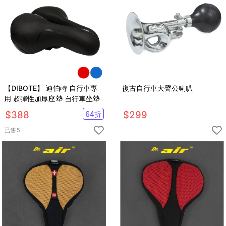
【DIBOTE】 迪伯特 自行車專
復古自行車大聲公喇叭
用 超彈性加厚座墊 自行車坐墊
$
388
64
折
$
299
已售
5