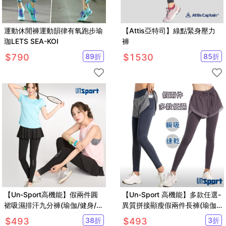
運動休閒褲運動韻律有氧跑步瑜
【Attis亞特司】綠點緊身壓力
珈LETS SEA-KOI
褲
$
790
89
折
$
1530
85
折
【Un-Sport高機能】假兩件圓
【Un-Sport 高機能】多款任選-
裙吸濕排汗九分褲(瑜伽/健身/跳
異質拼接顯瘦假兩件長褲(瑜伽/
舞/路跑)
健身/路跑)
$
493
38
折
$
493
3
折