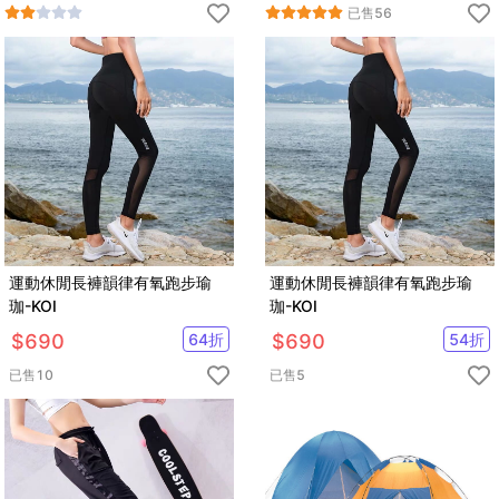
已售
56
運動休閒長褲韻律有氧跑步瑜
運動休閒長褲韻律有氧跑步瑜
珈-KOI
珈-KOI
$
690
64
折
$
690
54
折
已售
10
已售
5