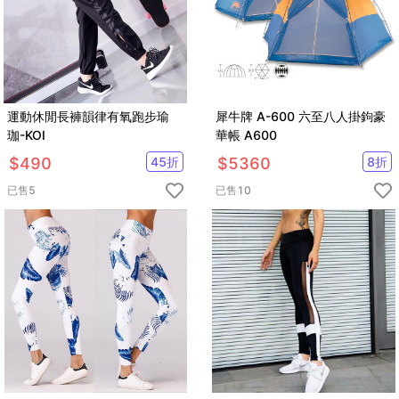
運動休閒長褲韻律有氧跑步瑜
犀牛牌 A-600 六至八人掛鉤豪
珈-KOI
華帳 A600
$
490
45
折
$
5360
8
折
已售
5
已售
10