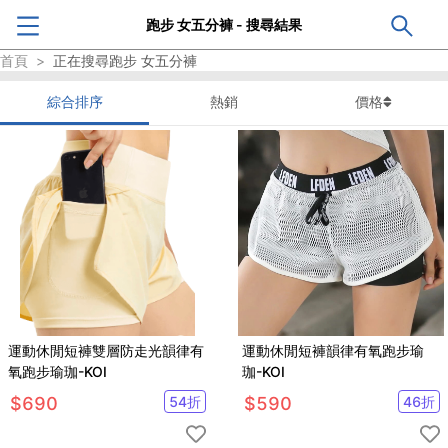
跑步 女五分褲 - 搜尋結果
首頁
>
正在搜尋
跑步 女五分褲
綜合排序
熱銷
價格
運動休閒短褲雙層防走光韻律有
運動休閒短褲韻律有氧跑步瑜
氧跑步瑜珈-KOI
珈-KOI
$
690
54
折
$
590
46
折