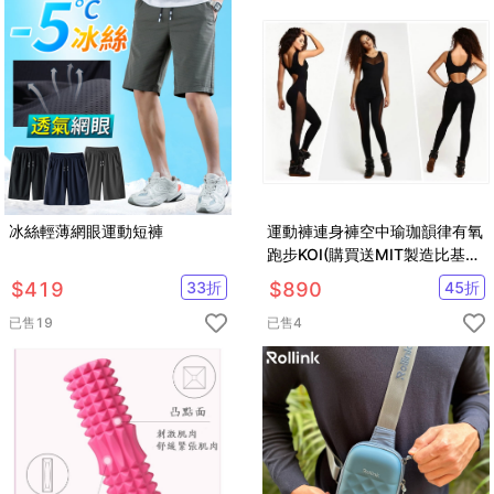
冰絲輕薄網眼運動短褲
運動褲連身褲空中瑜珈韻律有氧
跑步KOI(購買送MIT製造比基尼
泳衣一套
$
419
33
折
$
890
45
折
已售
19
已售
4