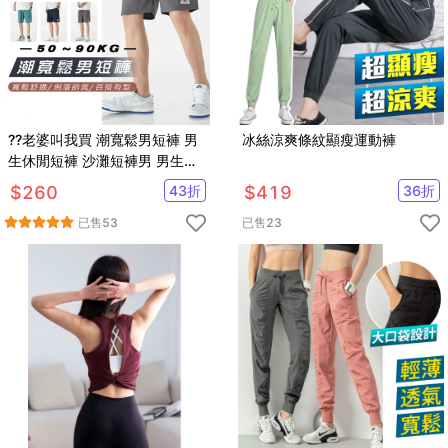
??老婆叫我買 潮寬鬆男短褲 男
冰絲涼爽條紋顯瘦運動褲
生休閒短褲 沙灘短褲男 男生運
動休閒褲 男生工作短褲 跑步短
$
260
43
折
$
419
36
折
褲
已售
53
已售
23