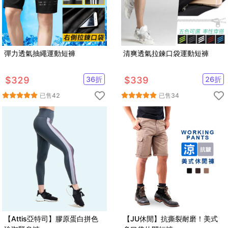
彈力透氣抽繩運動短褲
清爽透氣拉鍊口袋運動短褲
$
329
36
折
$
339
26
折
已售
42
已售
34
【Attis亞特司】膠原蛋白拼色
【JU休閒】抗撕裂耐磨！美式