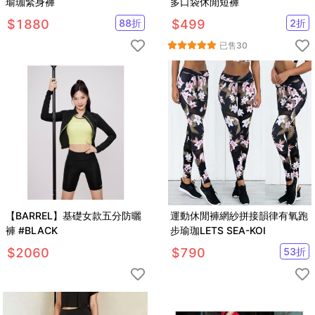
瑜珈緊身褲
多口袋休閒短褲
$
1880
88
折
$
499
2
折
已售
30
【BARREL】基礎女款五分防曬
運動休閒褲網紗拼接韻律有氧跑
褲 #BLACK
步瑜珈LETS SEA-KOI
$
2060
$
790
53
折