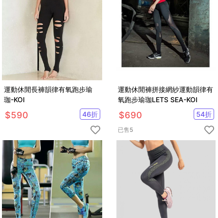
運動休閒長褲韻律有氧跑步瑜
運動休閒褲拼接網紗運動韻律有
珈-KOI
氧跑步瑜珈LETS SEA-KOI
$
590
46
折
$
690
54
折
已售
5