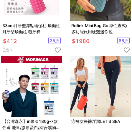
33cm月牙型浮點瑜伽柱 瑜伽柱
Rollink Mini Bag Go 率性直式/
月牙型瑜伽柱 狼牙棒
多功能旅用硬殼迷你包
$
412
35
折
$
1980
86
折
已售
6
【台灣森永】in果凍180g-7款
泳褲女長褲浮潛LET'S SEA
任選 能量/膠原蛋白/綜合礦物