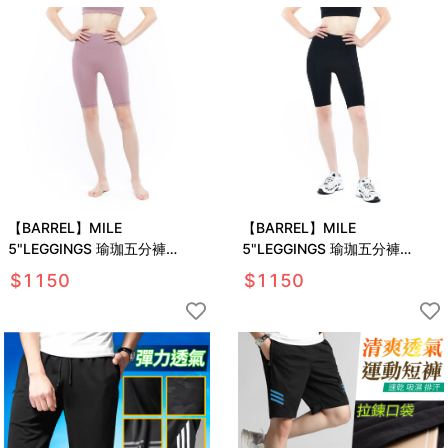
【BARREL】MILE
【BARREL】MILE
5"LEGGINGS 瑜珈五分褲
5"LEGGINGS 瑜珈五分褲
#WOOD PINK
#BLACK
$
1150
$
1150