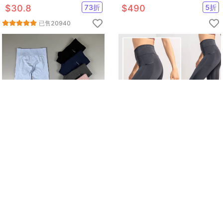
質/維他命/膳食纖維/牛磺酸B群/
$
30.8
73
折
$
490
5
折
益生菌
已售
20940
運動長褲forever 21 & USPRO
【Attis亞特司】雙袋遠紅外線
高質感韻律有氧跑步瑜珈-KOI
保暖壓力褲
$
690
54
折
$
1680
88
折
已售
10