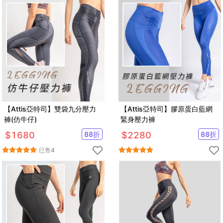
【Attis亞特司】雙袋九分壓力
【Attis亞特司】膠原蛋白藍網
褲(仿牛仔)
緊身壓力褲
$
1680
88
折
$
2280
88
折
已售
4