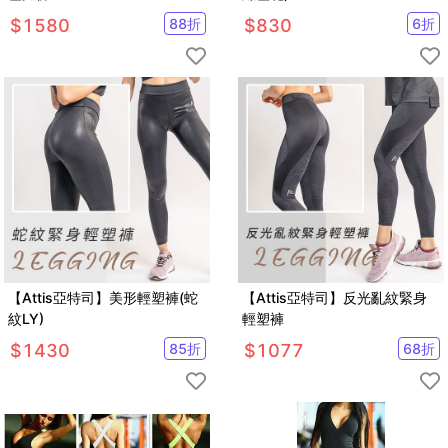
$
1580
88
折
$
830
6
折
【Attis亞特司】美形輕塑褲(蛇
【Attis亞特司】反光亂紋緊身
紋LY)
輕塑褲
$
1430
85
折
$
1077
68
折