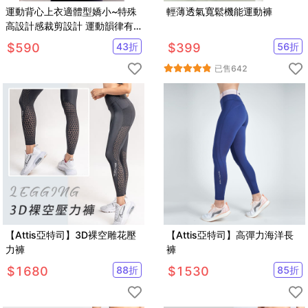
運動背心上衣適體型嬌小~特殊
輕薄透氣寬鬆機能運動褲
高設計感裁剪設計 運動韻律有
氧跑步瑜珈LETS SEA-KOI
$
590
43
折
$
399
56
折
已售
642
【Attis亞特司】3D裸空雕花壓
【Attis亞特司】高彈力海洋長
力褲
褲
$
1680
88
折
$
1530
85
折