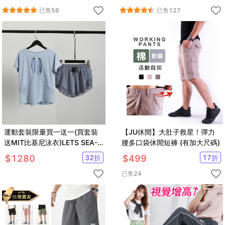
已售
56
已售
127
運動套裝限量買一送一(買套裝
【JU休閒】大肚子救星！彈力
送MIT比基尼泳衣)LETS SEA-
腰多口袋休閒短褲 (有加大尺碼)
KOI
$
1280
32
折
$
499
17
折
已售
24