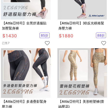
【Attis亞特司】全黑舒適服貼
【Attis亞特司】3D反光棋格緊
加壓緊身褲
身壓力褲
$
1430
85
折
$
1880
88
折
已售
7
【Attis亞特司】多邊疊影緊身
【Attis亞特司】美形輕塑褲(蕾
壓力褲
絲壓花)