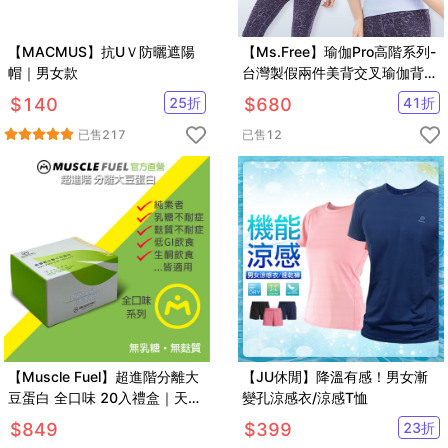
【MACMUS】抗UＶ防曬遮陽
【Ms.Free】瑜伽Pro高階系列-
帽｜男女款
台灣製假兩件美背交叉瑜伽背心
(2色任選)
$
140
25
折
$
680
41
折
已售
217
已售
12
【Muscle Fuel】超進階分離大
【JU休閒】降溫有感！男女漸
豆蛋白 全口味 20入禮盒｜天然
變孔涼感衣/涼感T恤
無化學味｜素食者 適用
$
849
$
399
23
折