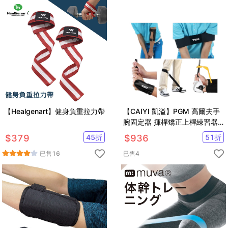
【Healgenart】健身負重拉力帶
【CAIYI 凱溢】PGM 高爾夫手
腕固定器 揮桿矯正上桿練習器
手臂糾正帶 五件套初學者適用
$
379
45
折
$
936
51
折
已售
16
已售
4