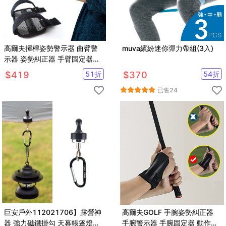
高爾夫揮桿姿勢警示器 曲臂警
muva繽紛迷你彈力帶組(3入)
示器 姿勢糾正器 手臂固定器
【GF12001】
$
419
51
折
$
370
54
折
已售
24
巨安戶外112021706】露營神
高爾夫GOLF 手腕姿勢糾正器
器 強力磁鐵掛勾 天幕帳篷燈吊
手腕警示器 手腕固定器 動作糾