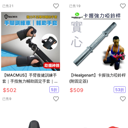
已售
21
已售
19
【MACMUS】手臂復健訓練手
【Healgenart】卡握強力啞鈴桿
套｜手指無力輔助固定手套｜中
(附固定器)
風偏癱截肢癱瘓手部手指無力
$
502
5
折
$
509
53
折
已售
9