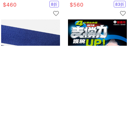
黑/30kg
色/40kg
$
460
8
折
$
560
83
折
護腕式健身拉力帶【Fitek】
muva遠紅外線專業護腕
$
230
43
折
$
420
57
折
已售
9