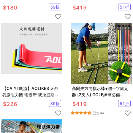
掛掛繩固定器
正器【GF11001】
$
180
59
折
$
419
51
折
【CAIYI 凱溢】AOLIKES 天然
高爾夫方向指示棒+贈十字固定
乳膠阻力圈 瑜珈帶 彼拉提斯帶
器 (2支入) GOLF練球必備
訓練拉力帶 阻力帶 健身帶 拉力
【GF51001】
$
226
39
折
$
419
51
折
帶 彈力帶 黃色
已售
44