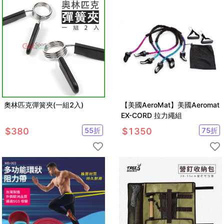
奧林匹克彈簧夾(一組2入)
【美國AeroMat】美國Aeromat
EX-CORD 拉力繩組
$
380
55
折
$
1350
75
折