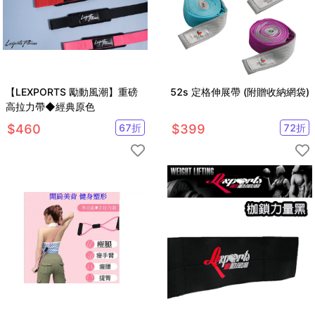
【LEXPORTS 勵動風潮】重磅
52s 定格伸展帶 (附贈收納網袋)
高拉力帶◆經典原色
$
460
67
折
$
399
72
折