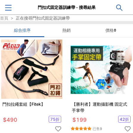
門扣式固定器訓練帶 - 搜尋結果
首頁
>
正在搜尋
門扣式固定器訓練帶
綜合排序
熱銷
價格
門扣拉繩套組【Fitek】
【勝利者】運動攝影機 固定式
手掌帶
$
490
75
折
$
199
42
折
已售
9