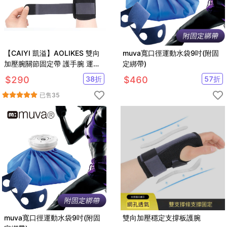
【CAIYI 凱溢】AOLIKES 雙向
muva寬口徑運動水袋9吋(附固
加壓腕關節固定帶 護手腕 運動
定綁帶)
護具
$
290
38
折
$
460
57
折
已售
35
muva寬口徑運動水袋9吋(附固
雙向加壓穩定支撐板護腕