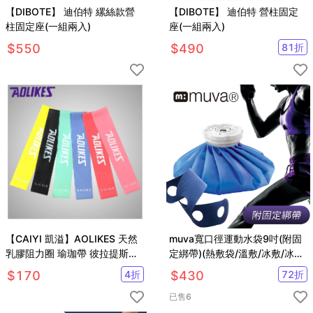
【DIBOTE】 迪伯特 縲絲款營
【DIBOTE】 迪伯特 營柱固定
柱固定座(一組兩入)
座(一組兩入)
$
550
$
490
81
折
【CAIYI 凱溢】AOLIKES 天然
muva寬口徑運動水袋9吋(附固
乳膠阻力圈 瑜珈帶 彼拉提斯帶
定綁帶)(熱敷袋/溫敷/冰敷/冰袋/
訓練拉力帶 阻力帶 健身帶 拉力
熱水袋/溫熱舒緩)
$
170
4
折
$
430
72
折
帶 彈力帶 藍色
已售
6