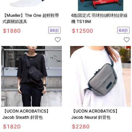
【Mueller】The One 超輕鞋帶
6點固定式 羽球拍(網球拍)穿線
式踝關節護具
機 TS19M
$
1880
86
折
$
12500
64
折
【UCON ACROBATICS】
【UCON ACROBATICS】
Jacob Stealth 斜背包
Jacob Neural 斜背包
$
1820
$
2280