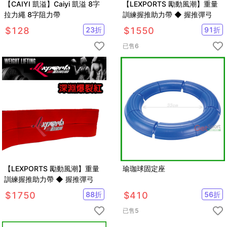
【CAIYI 凱溢】Caiyi 凱溢 8字
【LEXPORTS 勵動風潮】重量
拉力繩 8字阻力帶
訓練握推助力帶 ◆ 握推彈弓
$
128
23
折
$
1550
91
折
已售
6
【LEXPORTS 勵動風潮】重量
瑜珈球固定座
訓練握推助力帶 ◆ 握推彈弓
$
1750
88
折
$
410
56
折
已售
5