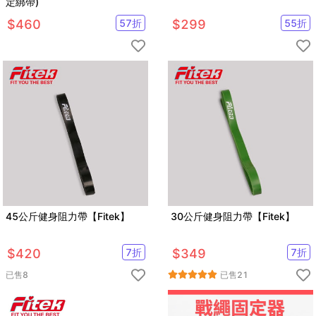
定綁帶)
$
460
57
折
$
299
55
折
45公斤健身阻力帶【Fitek】
30公斤健身阻力帶【Fitek】
$
420
7
折
$
349
7
折
已售
8
已售
21