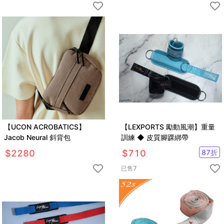
【UCON ACROBATICS】
【LEXPORTS 勵動風潮】重量
Jacob Neural 斜背包
訓練 ◆ 皮質腳踝綁帶
$
2280
$
710
87
折
已售
7