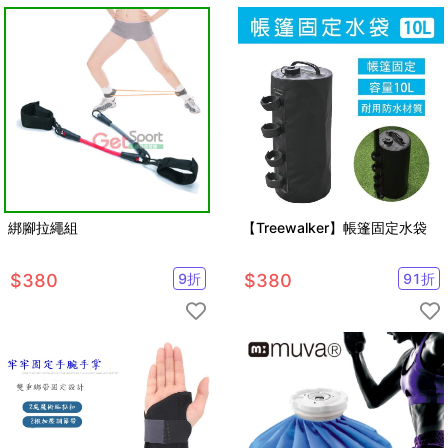
綁腳拉繩組
【Treewalker】帳篷固定水袋
$
380
9
折
$
380
91
折