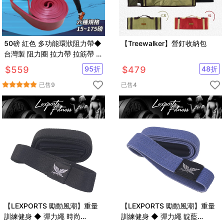
50磅 紅色 多功能環狀阻力帶◆
【Treewalker】營釘收納包
台灣製 阻力圈 拉力帶 拉筋帶 健
身房 彈力繩 訓練 TRX 阻力
$
559
95
折
$
479
48
折
已售
9
已售
4
【LEXPORTS 勵動風潮】重量
【LEXPORTS 勵動風潮】重量
訓練健身 ◆ 彈力繩 時尚
訓練健身 ◆ 彈力繩 靛藍