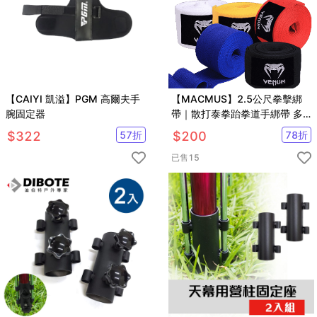
【CAIYI 凱溢】PGM 高爾夫手
【MACMUS】2.5公尺拳擊綁
腕固定器
帶｜散打泰拳跆拳道手綁帶 多
色可選拳擊訓練綁帶 腳踝綁帶
$
322
57
折
$
200
78
折
彈性手綁帶
已售
15