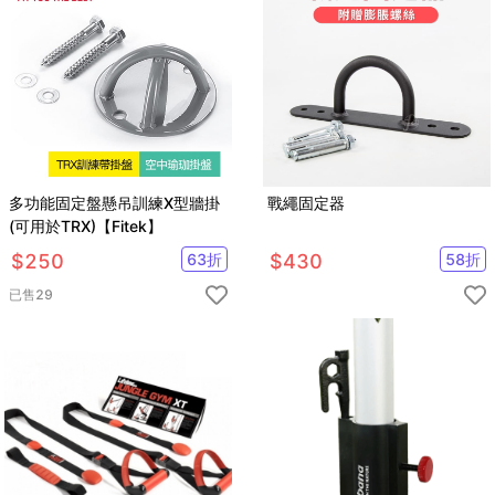
多功能固定盤懸吊訓練X型牆掛
戰繩固定器
(可用於TRX)【Fitek】
$
250
63
折
$
430
58
折
已售
29