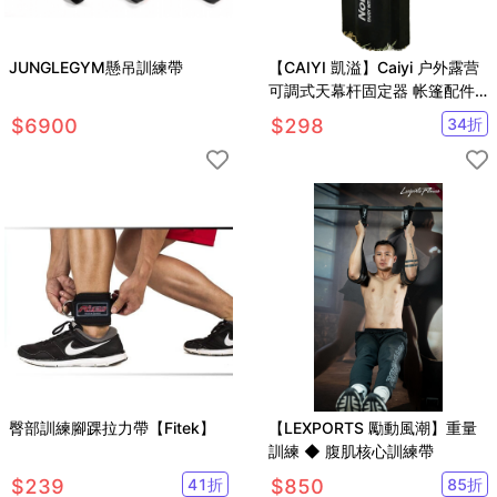
JUNGLEGYM懸吊訓練帶
【CAIYI 凱溢】Caiyi 户外露营
可調式天幕杆固定器 帐篷配件
支架 固定管架 送收納袋
$
6900
$
298
34
折
臀部訓練腳踝拉力帶【Fitek】
【LEXPORTS 勵動風潮】重量
訓練 ◆ 腹肌核心訓練帶
$
239
41
折
$
850
85
折