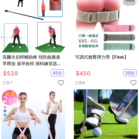
高爾夫切桿輔助棒 預防曲腕過
可調式翹臀彈力帶【Fitek】
早釋放 過早收桿 揮桿練習器
【GF53001】
$
529
45
折
$
450
39
折
已售
7
已售
9