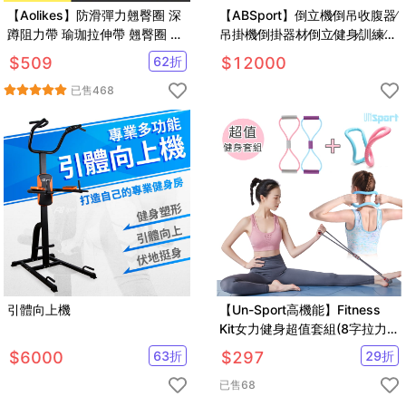
【Aolikes】防滑彈力翹臀圈 深
【ABSport】倒立機∕倒吊收腹器∕
蹲阻力帶 瑜珈拉伸帶 翹臀圈 虐
吊掛機∕倒掛器材∕倒立∕健身∕訓練∕拉
臀圈
伸
$
509
62
折
$
12000
已售
468
引體向上機
【Un-Sport高機能】Fitness
Kit女力健身超值套組(8字拉力
帶+瑜珈環）
$
6000
63
折
$
297
29
折
已售
68