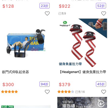
桿
$
128
23
折
$
922
52
折
已售
9
嵌門式仰臥起坐器
【Healgenart】健身負重拉力帶
$
300
94
折
$
379
45
折
已售
16