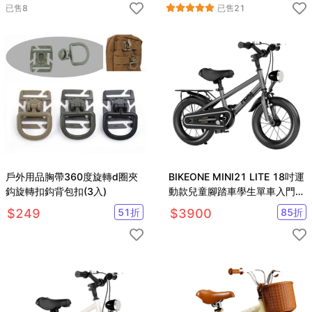
已售
8
已售
21
戶外用品胸帶360度旋轉d圈夾
BIKEONE MINI21 LITE 18吋運
鈎旋轉扣鈎背包扣(3入)
動款兒童腳踏車學生單車入門款
輔助輪三輪車
$
249
51
折
$
3900
85
折