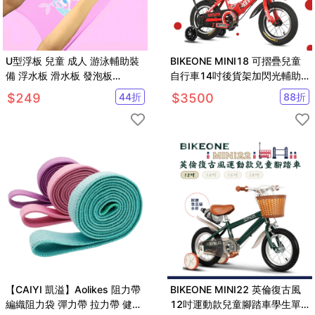
U型浮板 兒童 成人 游泳輔助裝
BIKEONE MINI18 可摺疊兒童
備 浮水板 滑水板 發泡板
自行車14吋後貨架加閃光輔助
【SV61323】
輪小孩腳踏單車
$
249
44
折
$
3500
88
折
【CAIYI 凱溢】Aolikes 阻力帶
BIKEONE MINI22 英倫復古風
編織阻力袋 彈力帶 拉力帶 健身
12吋運動款兒童腳踏車學生單