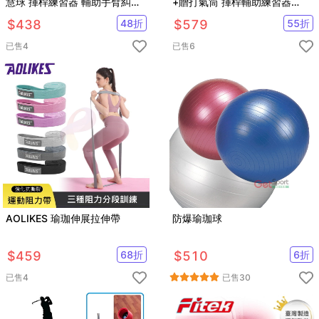
慧球 揮桿練習器 輔助手臂糾正
+贈打氣筒 揮桿輔助練習器
器
【GF12003】
$
438
48
折
$
579
55
折
已售
4
已售
6
AOLIKES 瑜珈伸展拉伸帶
防爆瑜珈球
$
459
68
折
$
510
6
折
已售
4
已售
30