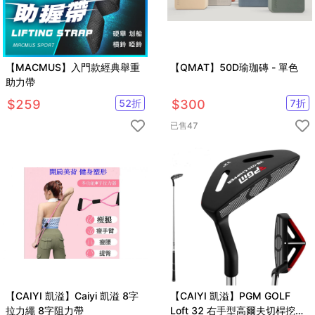
【MACMUS】入門款經典舉重
【QMAT】50D瑜珈磚 - 單色
助力帶
$
259
52
折
$
300
7
折
已售
47
【CAIYI 凱溢】Caiyi 凱溢 8字
【CAIYI 凱溢】PGM GOLF
拉力繩 8字阻力帶
Loft 32 右手型高爾夫切桿挖起