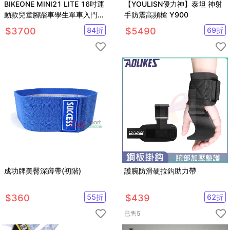
BIKEONE MINI21 LITE 16吋運
【YOULISN優力神】泰坦 神射
動款兒童腳踏車學生單車入門款
手防震高頻槍 Y900
輔助輪三輪車
$
3700
84
折
$
5490
69
折
成功牌美臀深蹲帶(初階)
護腕防滑硬拉鈎助力帶
$
360
55
折
$
439
62
折
已售
5