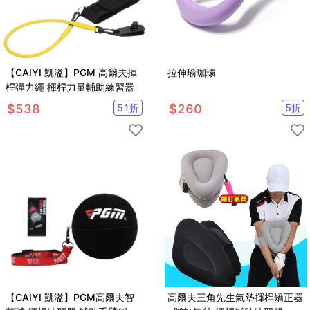
【CAIYI 凱溢】PGM 高爾夫揮
拉伸瑜珈環
桿彈力繩 揮桿力量輔助練習器
$
538
51
折
$
260
5
折
【CAIYI 凱溢】PGM高爾夫智
高爾夫三角先生氣墊揮桿矯正器