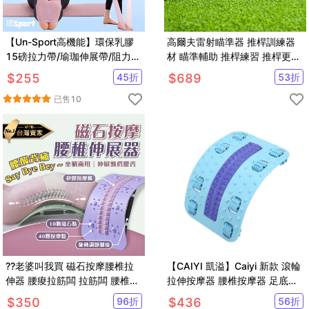
【Un-Sport高機能】環保乳膠
高爾夫雷射瞄準器 推桿訓練器
15磅拉力帶/瑜珈伸展帶/阻力
材 瞄準輔助 推桿練習 推桿更直
帶/輔助拉筋帶(超值2入組)
穩【GF04004】
$
255
45
折
$
689
53
折
已售
10
??老婆叫我買 磁石按摩腰椎拉
【CAIYI 凱溢】Caiyi 新款 滾輪
伸器 腰痠拉筋闆 拉筋闆 腰椎牽
拉伸按摩器 腰椎按摩器 足底按
引 腰椎舒緩器 腰部鍛鍊拉伸器
摩器
$
350
96
折
$
436
56
折