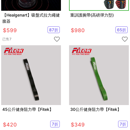
【Healgenart】吸盤式拉力繩健
重訓護腕帶(高磅彈力型)
腹器
$
599
87
折
$
980
65
折
已售
7
45公斤健身阻力帶【Fitek】
30公斤健身阻力帶【Fitek】
$
420
7
折
$
349
7
折