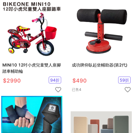
MINI10 12吋小虎兒童雙人座腳
成功牌仰臥起坐輔助器(第2代)
踏車輔助輪
$
2990
94
折
$
490
59
折
已售
4