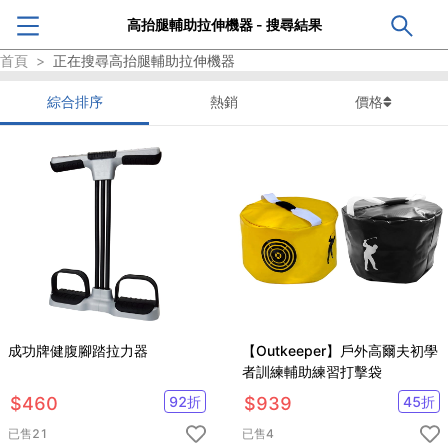
高抬腿輔助拉伸機器 - 搜尋結果
首頁
>
正在搜尋
高抬腿輔助拉伸機器
綜合排序
熱銷
價格
成功牌健腹腳踏拉力器
【Outkeeper】戶外高爾夫初學
者訓練輔助練習打擊袋
$
460
92
折
$
939
45
折
已售
21
已售
4