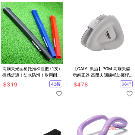
高爾夫光面槍托推桿握把 (1支)
【CAIYI 凱溢】PGM 高爾夫姿
握感舒適！防水防滑！耐用耐看
勢糾正器 高爾夫訓練輔助揮桿
!【GF32006】
訓練器 高爾夫球臂矯正器
$
319
42
折
$
478
66
折