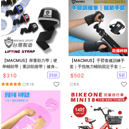
【MACMUS】舉重助力帶｜硬
【MACMUS】手臂復健訓練手
舉輔助帶｜重訓助握帶｜健身倍
套｜手指無力輔助固定手套｜中
力帶｜五色可選
風偏癱截肢癱瘓手部手指無力
$
310
25
折
$
502
5
折
已售
16
已售
9