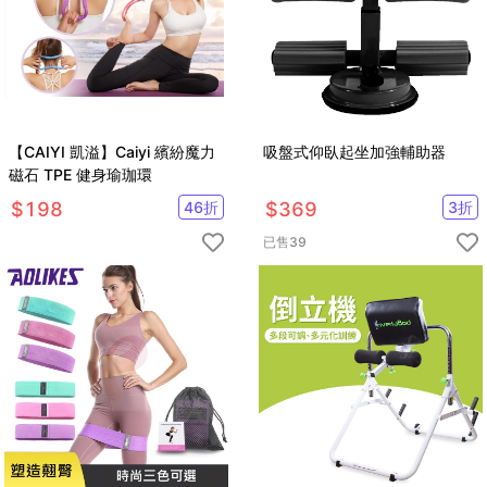
【CAIYI 凱溢】Caiyi 繽紛魔力
吸盤式仰臥起坐加強輔助器
磁石 TPE 健身瑜珈環
$
198
46
折
$
369
3
折
已售
39