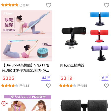
已售
16
【Un-Sport高機能】9段/11段
仰臥起坐輔助器
位調節運動彈力繩帶/阻力帶/輔
助拉筋帶(瑜珈/健身)
$
305
44
折
$
319
6
折
已售
38
已售
55