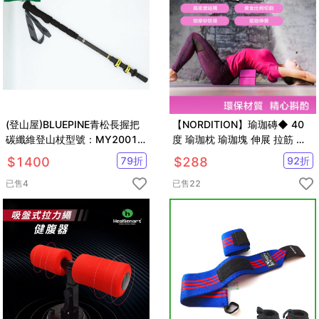
(登山屋)BLUEPINE青松長握把
【NORDITION】瑜珈磚◆ 40
碳纖維登山杖型號：MY2001
度 瑜珈枕 瑜珈塊 伸展 拉筋 瑜
黑
珈輔助 紓壓 按摩 皮拉提斯 瑜珈
$
1400
79
折
$
288
92
折
墊 健身房 滾輪
已售
4
已售
22