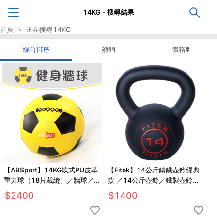
14KG - 搜尋結果
首頁
>
正在搜尋
14KG
綜合排序
熱銷
價格
【ABSport】14KG軟式PU皮革
【Fitek】14公斤鑄鐵壺鈴經典
重力球（18片裁縫）／牆球／
款 ／14公斤壺鈴／鐵製壺鈴／
重量球／藥球／復健球／平衡訓
體能訓練／核心訓練重訓
$
2400
$
1400
練球