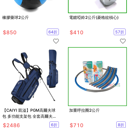
橡膠藥球2公斤
電鍍啞鈴2公斤(菱格紋槓心)
$
850
64
折
$
410
57
折
【CAIYI 凱溢】PGM高爾夫球
加重呼拉圈2公斤
包 多功能支架包 全套高爾夫球
桿包 高爾夫球袋
$
2486
6
折
$
710
8
折