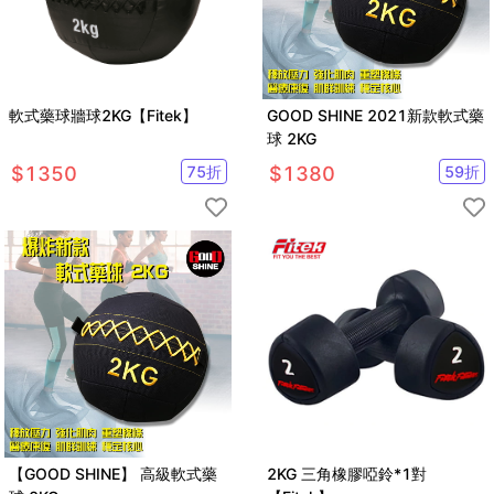
軟式藥球牆球2KG【Fitek】
GOOD SHINE 2021新款軟式藥
球 2KG
$
1350
75
折
$
1380
59
折
【GOOD SHINE】 高級軟式藥
2KG 三角橡膠啞鈴*1對