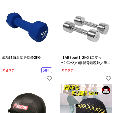
成功牌防滑塑身啞鈴2KG
【ABSport】2KG (二支入
=2KG*2支)鋼製電鍍啞鈴／重量
啞鈴／電鍍啞鈴／重量訓練
$
430
58
折
$
960