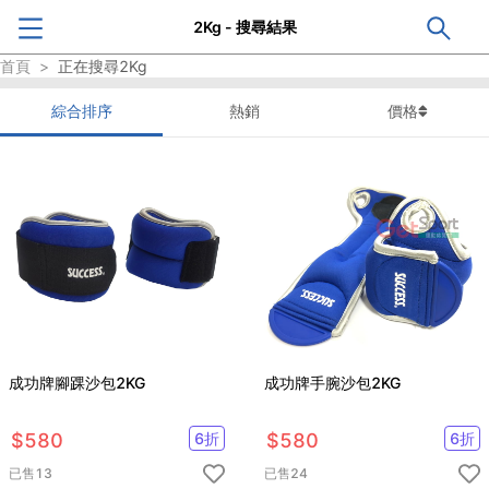
2Kg - 搜尋結果
首頁
>
正在搜尋
2Kg
綜合排序
熱銷
價格
成功牌腳踝沙包2KG
成功牌手腕沙包2KG
$
580
6
折
$
580
6
折
已售
13
已售
24