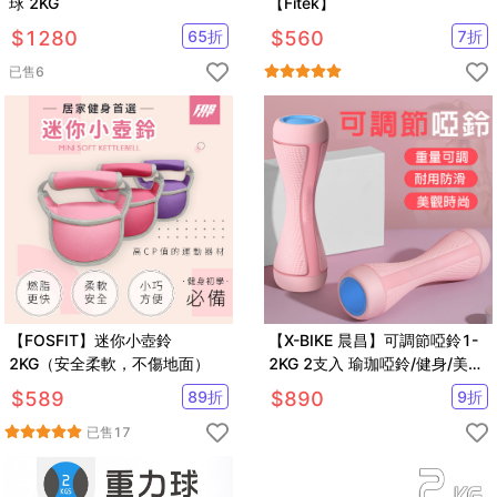
球 2KG
【Fitek】
$
1280
65
折
$
560
7
折
已售
6
【FOSFIT】迷你小壺鈴
【X-BIKE 晨昌】可調節啞鈴1-
2KG（安全柔軟，不傷地面）
2KG 2支入 瑜珈啞鈴/健身/美體
啞鈴 XFE-Y284
$
589
89
折
$
890
9
折
已售
17