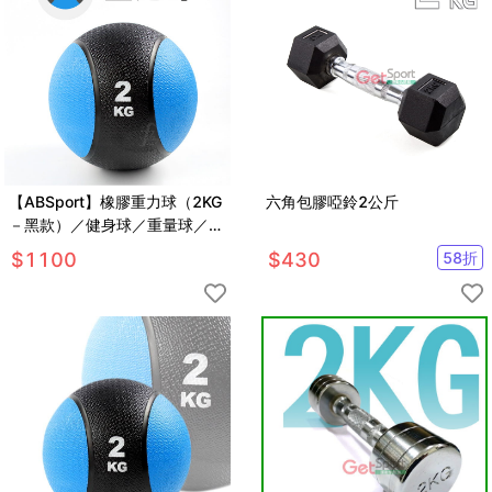
【ABSport】橡膠重力球（2KG
六角包膠啞鈴2公斤
－黑款）／健身球／重量球／藥
球／實心球／平衡訓練球
$
1100
$
430
58
折