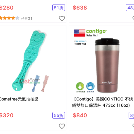
瓶/運動水壺)
$
280
$
638
51
折
48
已售
31
Comefree元氣拍拍樂
【Contigo】美國CONTIGO 不銹
鋼雙飲口保溫杯 473cc (16oz)
$
320
$
840
55
折
8