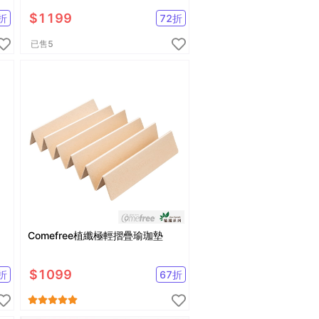
$
1199
折
72
折
已售
5
Comefree植纖極輕摺疊瑜珈墊
$
1099
折
67
折