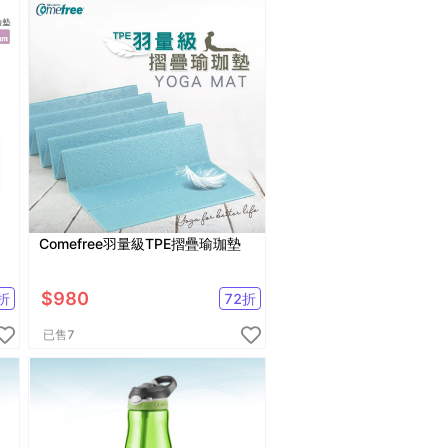
Comefree羽量級TPE摺疊瑜珈墊
$
980
折
72
折
已售
7