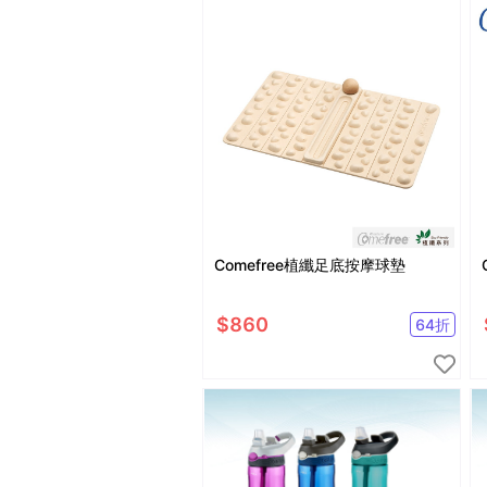
Comefree植纖足底按摩球墊
$
860
64
折