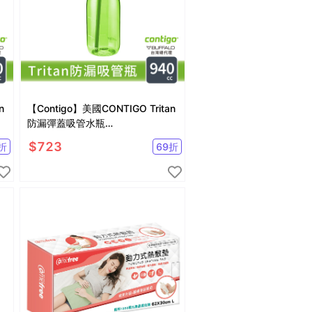
n
【Contigo】美國CONTIGO Tritan
防漏彈蓋吸管水瓶
)
946ccAshland(冷水瓶/運動水壺)
$
723
折
69
折