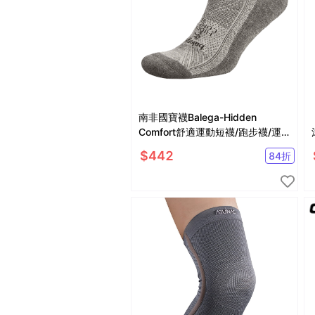
南非國寶襪Balega-Hidden
Comfort舒適運動短襪/跑步襪/運
動襪-灰
$
442
84
折