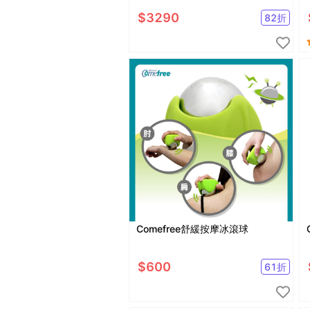
$
3290
82
折
Comefree舒緩按摩冰滾球
$
600
61
折