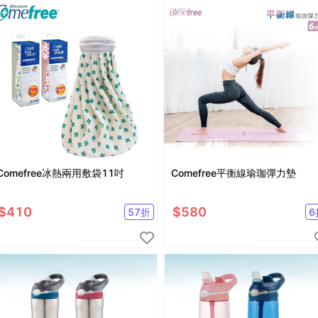
Comefree冰熱兩用敷袋11吋
Comefree平衡線瑜珈彈力墊
$
410
$
580
57
折
6