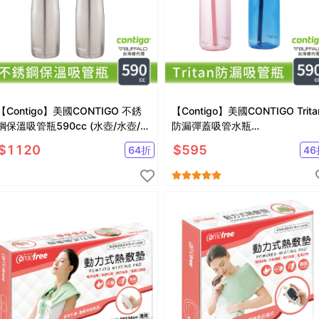
【Contigo】美國CONTIGO 不銹
【Contigo】美國CONTIGO Trita
鋼保溫吸管瓶590cc (水壺/水壺/汽
防漏彈蓋吸管水瓶
車杯)
590ccAshland(冷水瓶/運動水壺
$
1120
$
595
64
折
46