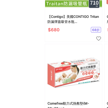
【Contigo】美國CONTIGO Tritan
防漏彈蓋吸管水瓶
710ccAshland2.0(冷水瓶/運動水
$
680
68
折
壺)
Comefree動力式熱敷墊(M-