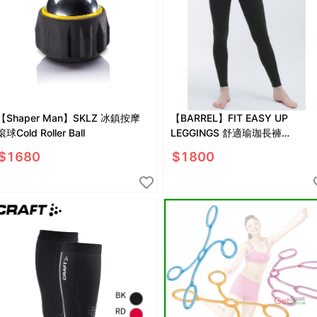
【Shaper Man】SKLZ 冰鎮按摩
【BARREL】FIT EASY UP
滾球Cold Roller Ball
LEGGINGS 舒適瑜珈長褲
#COFFEE BROWN
$
1680
$
1800