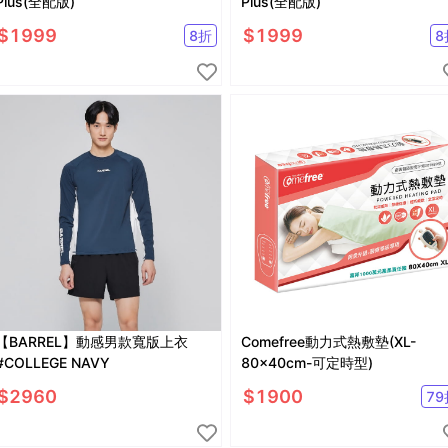
Plus(全配版)
Plus(全配版)
$
1999
$
1999
8
折
8
【BARREL】動感男款寬版上衣
Comefree動力式熱敷墊(XL-
#COLLEGE NAVY
80x40cm-可定時型)
$
2960
$
1900
79