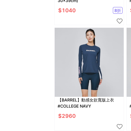
30x39cm)
$
1040
8
折
【BARREL】動感女款寬版上衣
#COLLEGE NAVY
$
2960