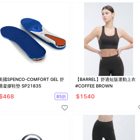
美國SPENCO-COMFORT GEL 舒
【BARREL】舒適短版運動上衣
適凝膠鞋墊 SP21835
#COFFEE BROWN
$
468
$
1540
85
折