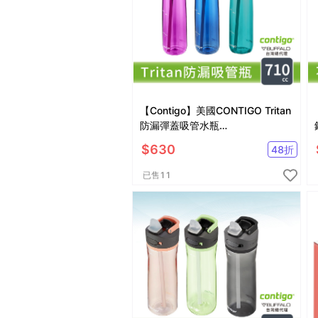
【Contigo】美國CONTIGO Tritan
防漏彈蓋吸管水瓶
710ccAshland(冷水瓶/運動水壺)
$
630
48
折
已售
11