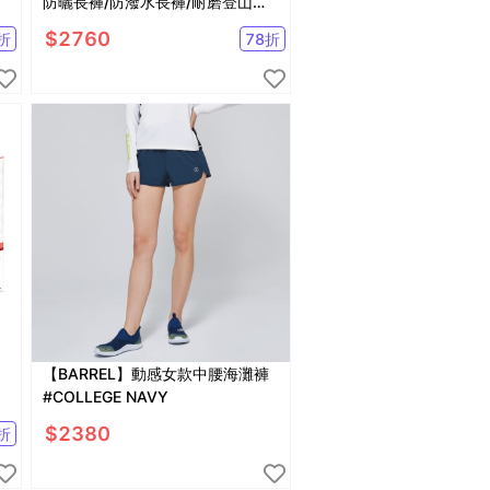
防曬長褲/防潑水長褲/耐磨登山褲
(A1PA2019M
$
2760
折
78
折
【BARREL】動感女款中腰海灘褲
#COLLEGE NAVY
$
2380
折