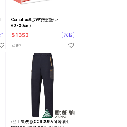
關
Comefree動力式熱敷墊(L-
62x30cm)
$
1350
折
78
折
已售
5
(登山屋)男款CORDURA耐磨彈性