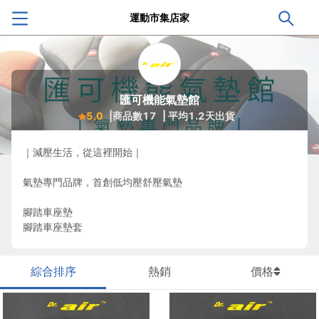
運動市集店家
匯可機能氣墊館
5.0
|商品數
17
| 平均
1.2
天出貨
｜減壓生活，從這裡開始｜
氣墊專門品牌，首創低均壓舒壓氣墊
腳踏車座墊
腳踏車座墊套
綜合排序
熱銷
價格