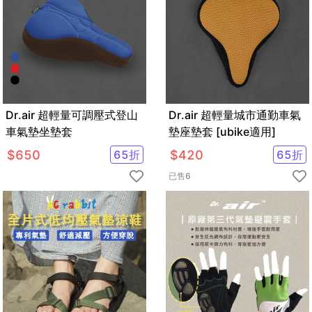
Dr.air 超輕量可調壓式登山
Dr.air 超輕量城市通勤車氣
車氣墊坐墊套
墊座墊套 [ubike適用]
$
650
65
折
$
420
65
折
已售
6