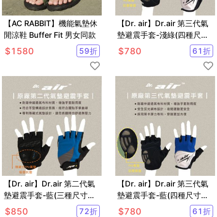
【AC RABBIT】機能氣墊休
【Dr. air】Dr.air 第三代氣
閒涼鞋 Buffer Fit 男女同款
墊避震手套-淺綠(四種尺寸
可選)
$
1580
59
折
$
780
61
折
【Dr. air】Dr.air 第二代氣
【Dr. air】Dr.air 第三代氣
墊避震手套-藍(三種尺寸可
墊避震手套-藍(四種尺寸可
選)
選)
$
850
72
折
$
780
61
折