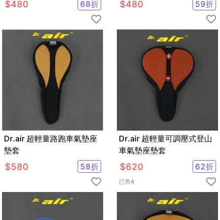
$
480
68
折
$
480
59
折
Dr.air 超輕量路跑車氣墊座
Dr.air 超輕量可調壓式登山
墊套
車氣墊座墊套
$
580
58
折
$
620
62
折
已售
4