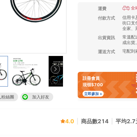
全
運費
信用卡及
付款方式
街口支付
全家、萊
常溫配送
出貨資訊
成出貨
宅配到
運送方式
註冊會員
現領$700
立即參加 >
入粉絲團
加入好友
4.0
|
商品數
214
|
平均
2.7