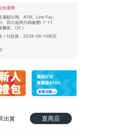
站免運費
滿額分期、ATM、Line Pay、
、四大超商代碼繳費( 7-11、
爾富、OK )
 / 付款後，2026-08-10前完
。
府
邀請好友
筆筆賺$100
查看活動 >
逛商店
天出貨