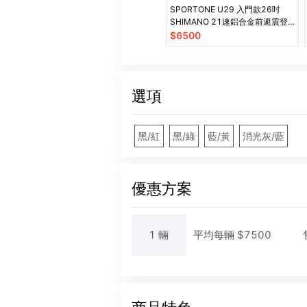
SPORTONE U29 入門款26吋
SHIMANO 21速鋁合金前避震登
山車都會運動學生單車
$
6500
選項
黑/紅
黑/綠
藍/黃
消光灰/藍
優惠方案
1
輛
平均每
輛
$
7500