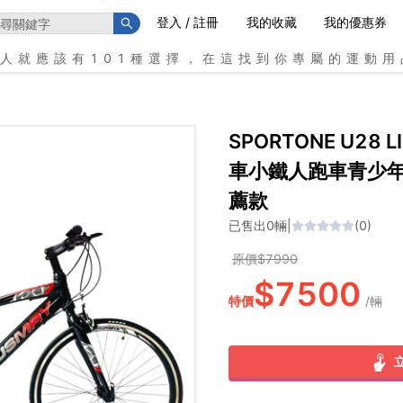
登入 / 註冊
我的收藏
我的優惠券
個人就應該有101種選擇，在這找到你專屬的運動用
SPORTONE U28
車小鐵人跑車青少
薦款
已售出
0
輛
|
(
0
)
原價$
7990
$
7500
特價
/
輛