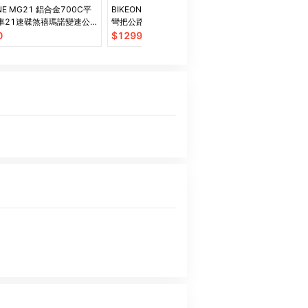
ONE MG21 鋁合金700C平
BIKEONE M5 PLUS 14速 鋁合金
BIKEONE M
車21速碟煞禧瑪諾變速公
彎把公路車煞變合一搭載前後碟煞
合金彎把公路車mic
車煞變合一內走線
專為青少年兒童公路車設計
速標準甩把煞變
0
$
12990
$
7500