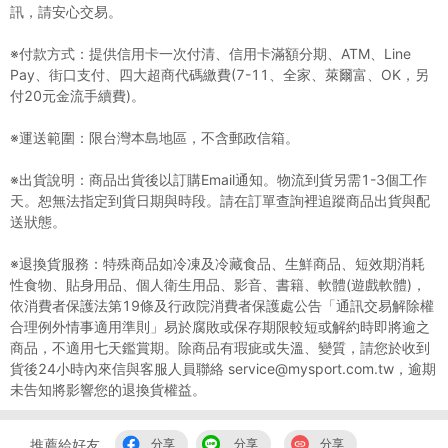
訊，請安心交易。
※付款方式：提供信用卡一次付清、信用卡滿額分期、ATM、Line
Pay、街口支付、四大超商代碼繳費(7-11、全家、萊爾富、OK，另
付20元金流手續費)。
※運送範圍：限台灣本島地區，不含郵政信箱。
※出貨說明：商品出貨後以訂購Email通知。物流到貨另需1-3個工作
天。恕無法指定到貨日期與時段。請在訂單查詢裡追蹤商品出貨與配
送狀態。
※退換貨服務：特殊商品如冷凍及冷藏食品、生鮮商品、短效期消耗
性食物、貼身用品、個人衛生用品、影音、書籍、軟體(遊戲軟體)，
依消費者保護法第19條及行政院消費者保護處公告「通訊交易解除權
合理例外情事適用準則」易於腐敗或保存期限較短或解約時即將逾之
商品，不適用七天鑑賞期。除商品有瑕疵或失溫、變質，請您於收到
貨後24小時內來信與客服人員聯絡 service@mysport.com.tw，逾期
未告知將影響您的退換貨權益。
推薦給好友
分享
分享
分享