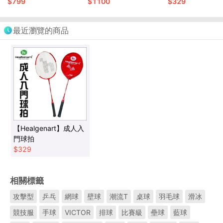
$
799
$
1100
$
329
最近瀏覽的商品
【Healgenart】成人入
門球拍
$
329
相關標籤
攻擊型
乒乓
網球
壁球
潮流T
桌球
羽毛球
滑冰
競技服
手球
VICTOR
排球
比賽級
壘球
藍球