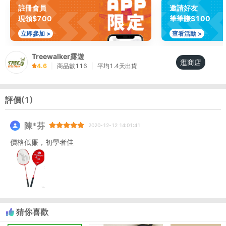
註冊會員
邀請好友
現領$700
筆筆賺$100
立即參加 >
查看活動 >
Treewalker露遊
逛商店
4.6
|
商品數
116
|
平均
1.4
天出貨
評價(
1
)
陳*芬
2020-12-12 14:01:41
價格低廉，初學者佳
猜你喜歡