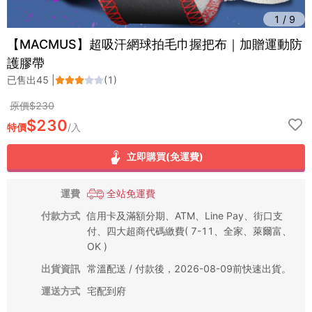
1
/
9
【MACMUS】超吸汗網球拍毛巾握把布｜加贈運動防
護膠帶
已售出
45
|
(
1
)
原價$
230
$
230
特價
/
入
立即購買(免運費)
運費
全站免運費
付款方式
信用卡及滿額分期、ATM、Line Pay、街口支
付、四大超商代碼繳費( 7-11、全家、萊爾富、
OK )
出貨資訊
常溫配送 / 付款後，2026-08-09前快速出貨。
運送方式
宅配到府