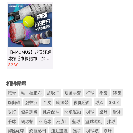
【MACMUS】超吸汗網
球拍毛巾握把布｜加贈
運動防護膠帶
$
230
相關標籤
龍骨
毛巾握把布
超吸汗
耐磨手套
壁球
拳套
磚塊
瑜伽磚
競技服
全皮
助握帶
復健啞鈴
球線
SKLZ
耐打
健身訓練
健身配件
間歇運動
羽球
桌球
滑冰
手球
網球拍
羽毛球
潮流T
藍球
籃球運動
排球
彈性繃帶
終極格鬥
運動護腕
護掌
羽球襪
壘球