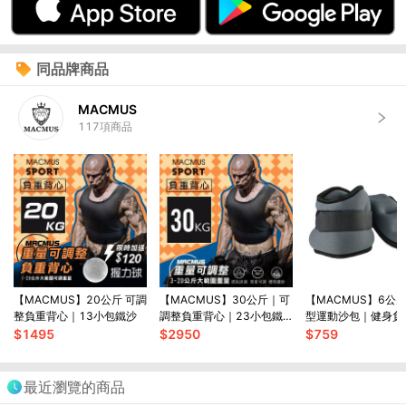
同品牌商品
MACMUS
117
項商品
【MACMUS】20公斤 可調
【MACMUS】30公斤｜可
【MACMUS】6公
整負重背心｜13小包鐵沙
調整負重背心｜23小包鐵
型運動沙包｜健身負
砂
｜可綁手腕腳踝復健
$
1495
$
2950
$
759
多色可選
最近瀏覽的商品