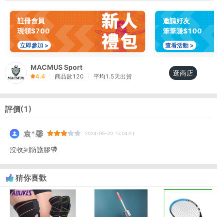
註冊會員
邀請好友
現領$700
筆筆賺$100
立即參加 >
查看活動 >
MACMUS Sport
逛商店
4.4
|
商品數
120
|
平均
1.5
天出貨
評價(
1
)
袁*馨
2024-05-20 10:04:21
沒收到防護膠帶
猜你喜歡