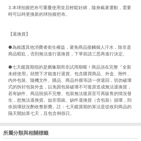
3.本球拍握把布可重覆使用並且輕鬆好綁，隨身戴著運動，需要
時可以時更換新的球拍握把布。
【退換貨】
●為維護其他消費者衛生權益，避免商品接觸個人汗水，除非是
商品暇疪，否則無法進行退換貨，下單前請三思再進行決定。
●七天鑑賞期指的是猶豫期而非試用期喔！商品須在完整『全新
未經使用』狀態下才能進行退貨。包含購買商品、外盒、附件、
內外包裝、隨機文件、購品、商品外膜等請一併退回，切勿破壞
式的拆封包裝外盒，以免因包裝破壞不可復原造成無法退換貨，
若有缺件、商品毀損不完整、包裝無法復原至可再販售的情況發
生，恕無法退換貨。如非瑕疵、缺件退換貨（含包裝）損壞，則
依損壞狀況酌收整新費。註：七天鑑賞期的算法是從收到商品的
隔天開始算七天，且包含例假日。
所屬分類與相關標籤