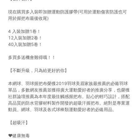
現在購買多入裝即加贈運動防護膠帶(可用於運動傷害防護也可
用於握把布最後收尾)
4 入裝加贈1卷！
12入裝加贈2卷！
40入裝加贈5卷！
多買多送機會難得哦！！
【不斷升級，只為給更好的你】
本網球、羽球握把布榮獲2019羽球美眉家族最推薦的必備羽球
單品，多數網友推薦並獲得廣大運動愛好者的推廣分享，也榮獲
社群論壇推薦為本年度最佳觸感握把布。貼心的輕巧設計，搭配
高品質的防水背膠材料製作開發的超吸汗握把布。絕對是專業運
動員、網球、羽球及各式球棒類運動愛好者的必備用品。
【超吸汗】
❤️健康無毒