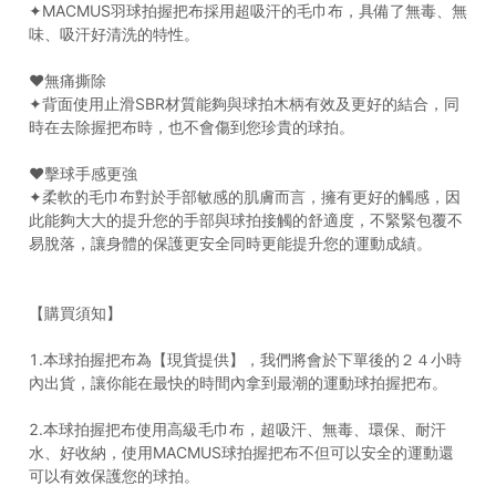
✦MACMUS羽球拍握把布採用超吸汗的毛巾布，具備了無毒、無
味、吸汗好清洗的特性。
❤️無痛撕除
✦背面使用止滑SBR材質能夠與球拍木柄有效及更好的結合，同
時在去除握把布時，也不會傷到您珍貴的球拍。
❤️擊球手感更強
✦柔軟的毛巾布對於手部敏感的肌膚而言，擁有更好的觸感，因
此能夠大大的提升您的手部與球拍接觸的舒適度，不緊緊包覆不
易脫落，讓身體的保護更安全同時更能提升您的運動成績。
【購買須知】
1.本球拍握把布為【現貨提供】，我們將會於下單後的２４小時
內出貨，讓你能在最快的時間內拿到最潮的運動球拍握把布。
2.本球拍握把布使用高級毛巾布，超吸汗、無毒、環保、耐汗
水、好收納，使用MACMUS球拍握把布不但可以安全的運動還
可以有效保護您的球拍。