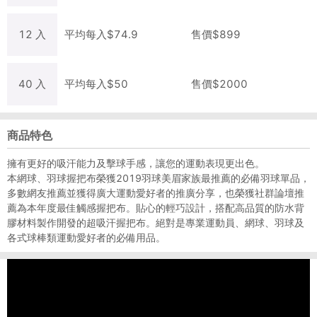
12
入
平均每
入
$
74.9
售價$
899
40
入
平均每
入
$
50
售價$
2000
商品特色
擁有更好的吸汗能力及擊球手感，讓您的運動表現更出色。
本網球、羽球握把布榮獲2019羽球美眉家族最推薦的必備羽球單品，
多數網友推薦並獲得廣大運動愛好者的推廣分享，也榮獲社群論壇推
薦為本年度最佳觸感握把布。貼心的輕巧設計，搭配高品質的防水背
膠材料製作開發的超吸汗握把布。絕對是專業運動員、網球、羽球及
各式球棒類運動愛好者的必備用品。