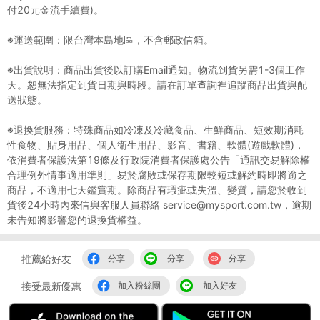
付20元金流手續費)。
※運送範圍：限台灣本島地區，不含郵政信箱。
※出貨說明：商品出貨後以訂購Email通知。物流到貨另需1-3個工作
天。恕無法指定到貨日期與時段。請在訂單查詢裡追蹤商品出貨與配
送狀態。
※退換貨服務：特殊商品如冷凍及冷藏食品、生鮮商品、短效期消耗
性食物、貼身用品、個人衛生用品、影音、書籍、軟體(遊戲軟體)，
依消費者保護法第19條及行政院消費者保護處公告「通訊交易解除權
合理例外情事適用準則」易於腐敗或保存期限較短或解約時即將逾之
商品，不適用七天鑑賞期。除商品有瑕疵或失溫、變質，請您於收到
貨後24小時內來信與客服人員聯絡 service@mysport.com.tw，逾期
未告知將影響您的退換貨權益。
推薦給好友
分享
分享
分享
接受最新優惠
加入粉絲團
加入好友