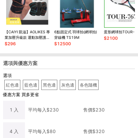
【CAIYI 凱溢】AOLIKES 專
6點固定式 羽球拍(網球拍)
蛋形網球拍TOUR-7
業加壓升級款 運動加壓護膝
穿線機 TS19M
$
2100
套 高透氣吸汗 登山 籃球 跑
$
296
$
12500
步網球 升級款
選項與優惠方案
選項
紅色邊
藍色邊
黑色邊
灰色邊
各色隨機
優惠方案
買多更省
1
入
平均每
入
$
230
售價$
230
4
入
平均每
入
$
80
售價$
320