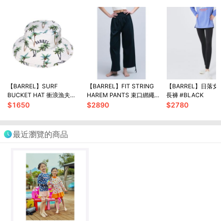
【BARREL】SURF
【BARREL】FIT STRING
【BARREL】日落
BUCKET HAT 衝浪漁夫帽
HAREM PANTS 束口綁繩
長褲 #BLACK
#GREEN PALM
哈倫褲 #BLACK
$
1650
$
2890
$
2780
最近瀏覽的商品