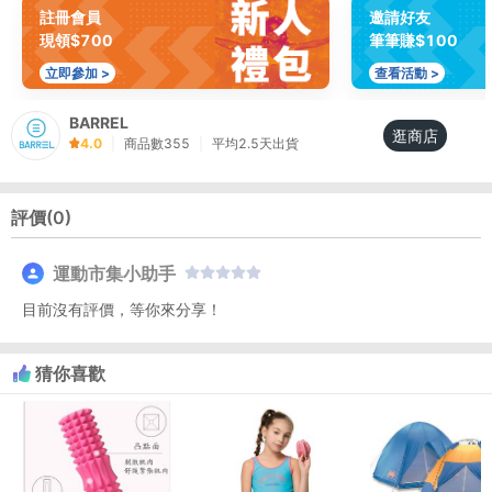
註冊會員
邀請好友
現領$700
筆筆賺$100
立即參加 >
查看活動 >
BARREL
逛商店
4.0
|
商品數
355
|
平均
2.5
天出貨
評價(
0
)
運動市集小助手
目前沒有評價，等你來分享！
猜你喜歡