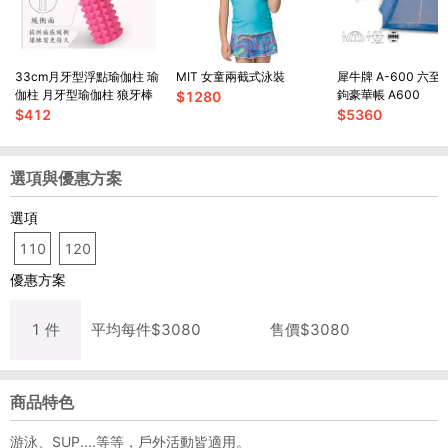
33cm月牙型浮點瑜伽柱 瑜
MIT 女童兩截式泳裝
犀牛牌 A-600 六
伽柱 月牙型瑜伽柱 狼牙棒
鉤豪華帳 A600
$
1280
$
412
$
5360
選項與優惠方案
選項
110
120
優惠方案
1
件
平均每
件
$
3080
售價$
3080
商品特色
游泳、SUP....等等，戶外活動皆適用。