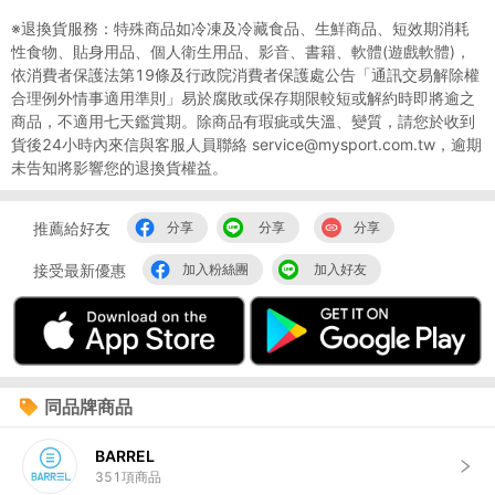
※退換貨服務：特殊商品如冷凍及冷藏食品、生鮮商品、短效期消耗
性食物、貼身用品、個人衛生用品、影音、書籍、軟體(遊戲軟體)，
依消費者保護法第19條及行政院消費者保護處公告「通訊交易解除權
合理例外情事適用準則」易於腐敗或保存期限較短或解約時即將逾之
商品，不適用七天鑑賞期。除商品有瑕疵或失溫、變質，請您於收到
貨後24小時內來信與客服人員聯絡 service@mysport.com.tw，逾期
未告知將影響您的退換貨權益。
推薦給好友
分享
分享
分享
接受最新優惠
加入粉絲團
加入好友
同品牌商品
BARREL
351
項商品