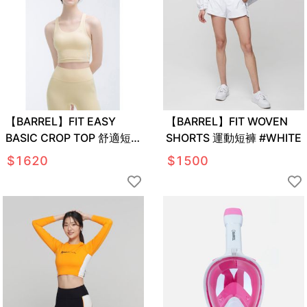
【BARREL】FIT EASY
【BARREL】FIT WOVEN
BASIC CROP TOP 舒適短
SHORTS 運動短褲 #WHITE
版背心 #BUTTER
$
1620
$
1500