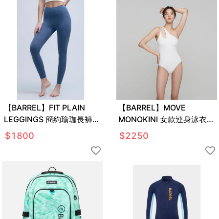
【BARREL】FIT PLAIN
【BARREL】MOVE
LEGGINGS 簡約瑜珈長褲
MONOKINI 女款連身泳衣
#DUSTY BLUE
#WHITE
$
1800
$
2250