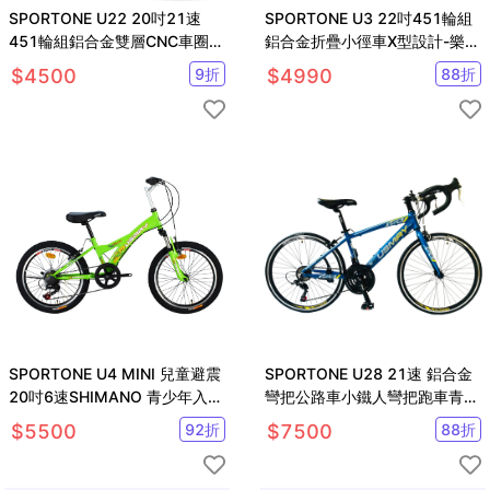
SPORTONE U22 20吋21速
SPORTONE U3 22吋451輪組
451輪組鋁合金雙層CNC車圈折
鋁合金折疊小徑車X型設計-樂桃
疊車鋁合金快拆通勤車
粉女孩專屬經典跑車
$
4500
9
折
$
4990
88
折
SPORTONE U4 MINI 兒童避震
SPORTONE U28 21速 鋁合金
20吋6速SHIMANO 青少年入門
彎把公路車小鐵人彎把跑車青少
登山車山地車
年入門專屬公路車推薦款
$
5500
92
折
$
7500
88
折