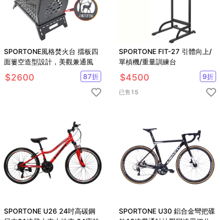
SPORTONE風格焚火台 擋板四
SPORTONE FIT-27 引體向上/
面簍空造型設計，美觀兼通風
單槓機/重量訓練台
$
2600
87
折
$
4500
9
折
已售
15
SPORTONE U26 24吋高碳鋼
SPORTONE U30 鋁合金彎把碟