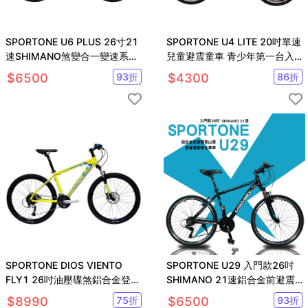
SPORTONE U6 PLUS 26寸21
SPORTONE U4 LITE 20吋單速
速SHIMANO煞變合一變速系統
兒童避震童車 青少年第一台入
前避震登山車
門休閒山地車
$
6500
93
折
$
4300
86
折
SPORTONE DIOS VIENTO
SPORTONE U29 入門款26吋
FLY1 26吋油壓碟煞鋁合金登山
SHIMANO 21速鋁合金前避震
車Altus 27速
登山車都會運動學生單車
$
8990
75
折
$
6500
93
折