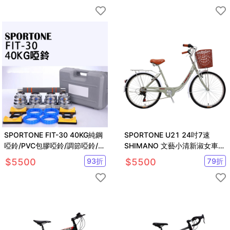
SPORTONE FIT-30 40KG純鋼
SPORTONE U21 24吋7速
啞鈴/PVC包膠啞鈴/調節啞鈴/智
SHIMANO 文藝小清新淑女車
慧啞鈴/啞鈴
低跨點設計
$
5500
93
折
$
5500
79
折