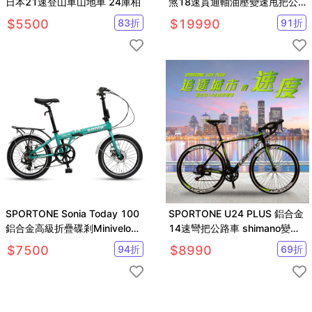
日本21速登山車山地車 24庫柏
煞18速貫通軸油壓變速甩把公
路車
$
5500
83
折
$
19990
91
折
SPORTONE Sonia Today 100
SPORTONE U24 PLUS 鋁合金
鋁合金高級折疊碟剎Minivelo自
14速彎把公路車 shimano變速
行車
系統
$
7500
94
折
$
8990
69
折