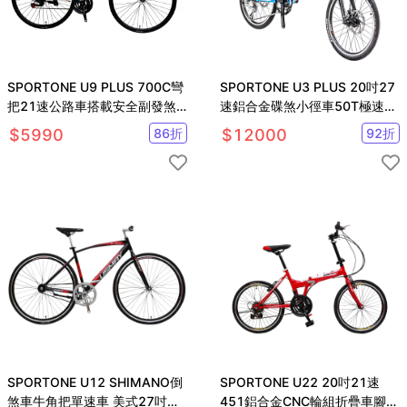
SPORTONE U9 PLUS 700C彎
SPORTONE U3 PLUS 20吋27
把21速公路車搭載安全副發煞
速鋁合金碟煞小徑車50T極速齒
把設計專為入門練騎而生的車款
盤SHIMANO全套變速器
$
5990
86
折
$
12000
92
折
SPORTONE U12 SHIMANO倒
SPORTONE U22 20吋21速
煞車牛角把單速車 美式27吋經
451鋁合金CNC輪組折疊車腳踏