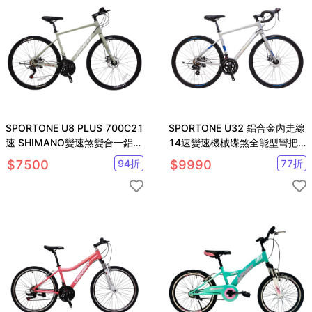
SPORTONE U8 PLUS 700C21
SPORTONE U32 鋁合金內走線
速 SHIMANO變速煞變合一鋁合
14速變速機械碟煞全能型彎把
金平把公路車
公路車煞變合一
$
7500
94
折
$
9990
77
折