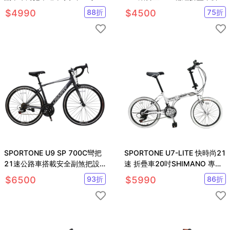
典休閒自行車 簡單好騎
車 最高CP值都會通勤小折
$
4990
88
折
$
4500
75
折
SPORTONE U9 SP 700C彎把
SPORTONE U7-LITE 快時尚21
21速公路車搭載安全副煞把設
速 折疊車20吋SHIMANO 專為
計 男女學生公路跑車首選
都會休閒需求而生
$
6500
93
折
$
5990
86
折