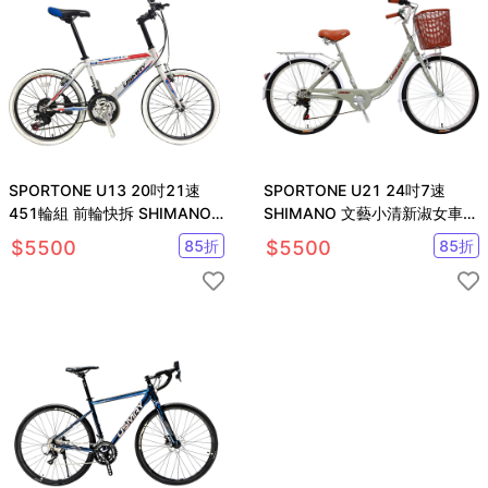
SPORTONE U13 20吋21速
SPORTONE U21 24吋7速
451輪組 前輪快拆 SHIMANO
SHIMANO 文藝小清新淑女車
指撥煞變合一變速器小徑車
低跨點設計 時尚復古自行車
$
5500
85
折
$
5500
85
折