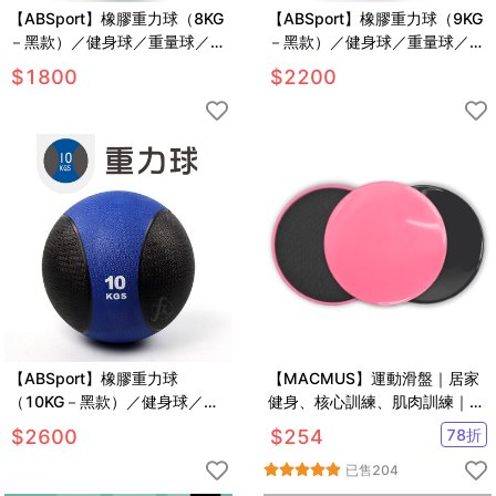
【ABSport】橡膠重力球（8KG
【ABSport】橡膠重力球（9KG
－黑款）／健身球／重量球／藥
－黑款）／健身球／重量球／藥
球／實心球／平衡訓練球
球／實心球／平衡訓練球
$
1800
$
2200
【ABSport】橡膠重力球
【MACMUS】運動滑盤｜居家
（10KG－黑款）／健身球／重
健身、核心訓練、肌肉訓練｜
量球／藥球／實心球／平衡訓練
黑、粉、藍三色可選｜一組兩片
$
2600
$
254
78
折
球
已售
204