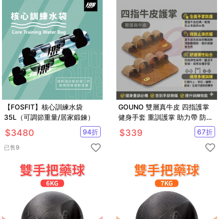
【FOSFIT】核心訓練水袋
GOUNO 雙層真牛皮 四指護掌
35L（可調節重量/居家鍛鍊）
健身手套 重訓護掌 助力帶 防滑
耐磨 防長繭 力量訓練
$
3480
94
折
$
339
67
折
已售
9