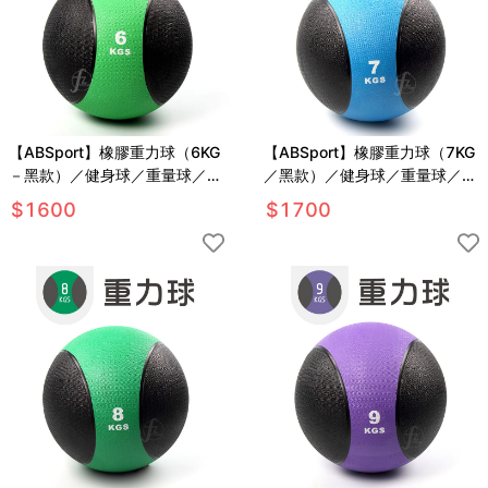
【ABSport】橡膠重力球（6KG
【ABSport】橡膠重力球（7KG
－黑款）／健身球／重量球／藥
／黑款）／健身球／重量球／藥
球／實心球／平衡訓練球
球／實心球／平衡訓練球
$
1600
$
1700