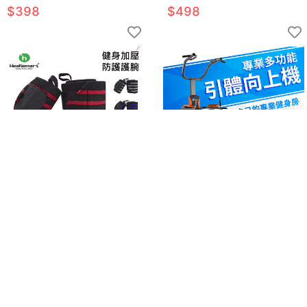
居家運動 燃脂瘦身 跳繩 重訓 減
居家運動 燃脂瘦身 跳繩 重訓 減
$
398
$
498
重 健身訓練
重 健身訓練
【Healgenart】健身加壓防護護
【ABSport】專業多功能引體向
腕
上機／單雙槓機／家庭健身／多
功能健身器材
$
409
52
折
$
8600
已售
9