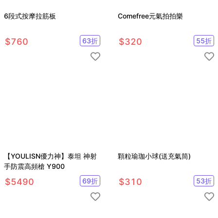
6段式按摩拉筋板
Comefree元氣拍拍樂
$
760
63
折
$
320
55
折
【YOULISN優力神】泰坦 神射
顆粒瑜珈小球(送充氣筒)
手防震高頻槍 Y900
$
5490
69
折
$
310
53
折