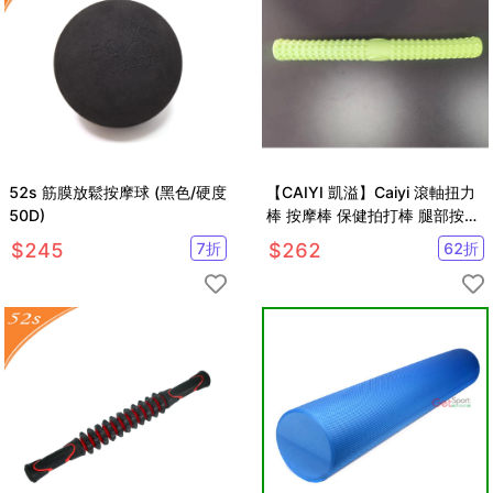
52s 筋膜放鬆按摩球 (黑色/硬度
【CAIYI 凱溢】Caiyi 滾軸扭力
50D)
棒 按摩棒 保健拍打棒 腿部按摩
器 2入
$
245
7
折
$
262
62
折