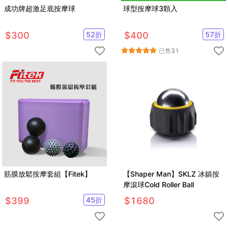
成功牌超激足底按摩球
球型按摩球3顆入
$
300
52
折
$
400
57
折
已售
31
筋膜放鬆按摩套組【Fitek】
【Shaper Man】SKLZ 冰鎮按
摩滾球Cold Roller Ball
$
399
45
折
$
1680