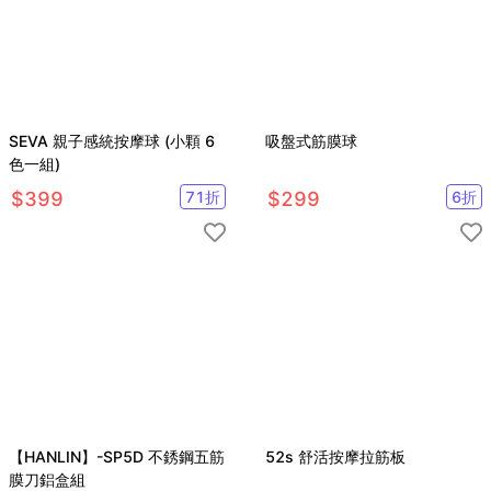
SEVA 親子感統按摩球 (小顆 6
吸盤式筋膜球
色一組)
$
399
71
折
$
299
6
折
【HANLIN】-SP5D 不銹鋼五筋
52s 舒活按摩拉筋板
膜刀鋁盒組