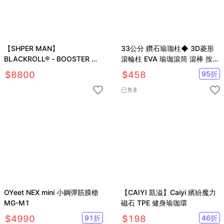
【SHPER MAN】
33公分 鑽石瑜珈柱◆ 3D菱形
BLACKROLL® - BOOSTER 震
滾輪柱 EVA 瑜珈滾筒 滾棒 按摩
動奇肌電動按摩軸
棒 筋膜 狼牙棒 肌肉
$
8800
$
458
95
折
已售
8
OYeet NEX mini 小鋼彈筋膜槍
【CAIYI 凱溢】Caiyi 繽紛魔力
MG-M1
磁石 TPE 健身瑜珈環
$
4990
91
折
$
198
46
折