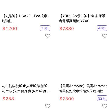
【史酷迪】I-CARE。EVA按摩
【YOULISN優力神】泰坦 守護
瑜珈柱
者舒緩高頻槍 Y700
$
1200
75
折
$
2880
47
折
花生筋膜雙球◆按摩球 瑜珈球
【美國AeroMat】美國Aeromat
花生球 穴位 健身房 握力球 紓壓
菁英發泡按摩滾輪滾筒瑜珈柱
按摩 筋膜 皮拉提斯 復健 滾輪
$
288
$
2300
82
折