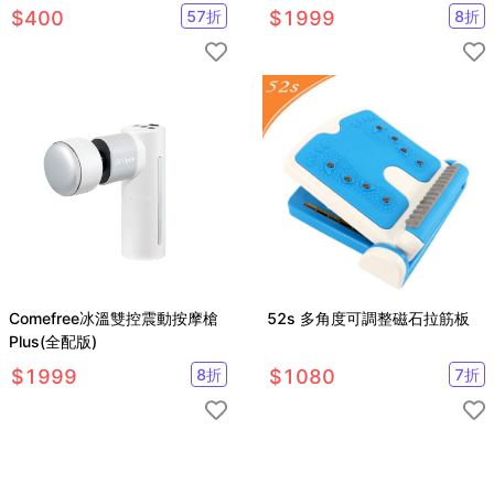
$
400
57
折
$
1999
8
折
Comefree冰溫雙控震動按摩槍
52s 多角度可調整磁石拉筋板
Plus(全配版)
$
1999
8
折
$
1080
7
折