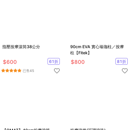
指壓按摩滾筒38公分
90cm EVA 實心瑜珈柱／按摩
柱【Fitek】
$
600
61
折
$
800
81
折
已售
45