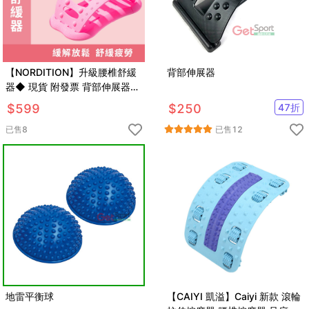
【NORDITION】升級腰椎舒緩
背部伸展器
器◆ 現貨 附發票 背部伸展器
脊椎 開背 拉背 按摩器 拉筋 腰
$
599
$
250
47
折
靠 復健 矯正器
已售
8
已售
12
地雷平衡球
【CAIYI 凱溢】Caiyi 新款 滾輪