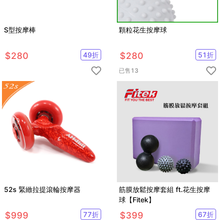
S型按摩棒
顆粒花生按摩球
$
280
49
折
$
280
51
折
已售
13
52s 緊緻拉提滾輪按摩器
筋膜放鬆按摩套組 ft.花生按摩
球【Fitek】
$
999
77
折
$
399
67
折