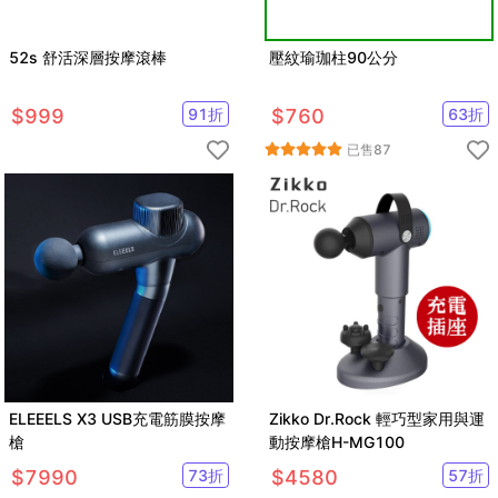
52s 舒活深層按摩滾棒
壓紋瑜珈柱90公分
$
999
91
折
$
760
63
折
已售
87
ELEEELS X3 USB充電筋膜按摩
Zikko Dr.Rock 輕巧型家用與運
槍
動按摩槍H-MG100
$
7990
73
折
$
4580
57
折