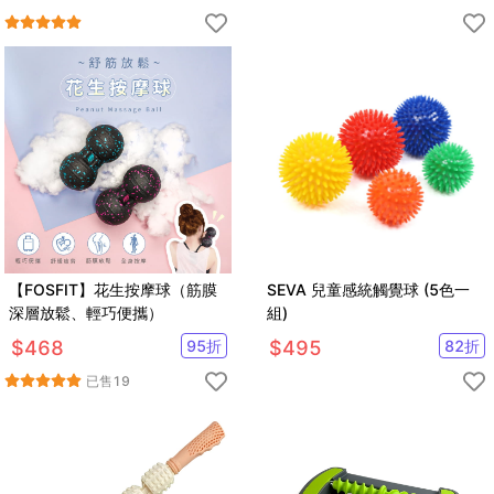
【FOSFIT】花生按摩球（筋膜
SEVA 兒童感統觸覺球 (5色一
深層放鬆、輕巧便攜）
組)
$
468
95
折
$
495
82
折
已售
19