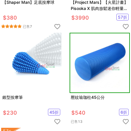
【Shaper Man】足底按摩球
【Project Mars】【火星計畫】
Pisooka X 肌肉放鬆迷你輕量筋
膜槍(市場最輕/保固最好)
$
380
$
3990
57
折
已售
7
錐型按摩筆
壓紋瑜珈柱45公分
$
230
45
折
$
540
6
折
已售
13