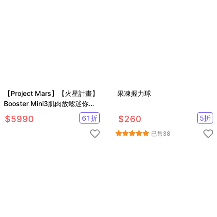
【Project Mars】【火星計畫】
果凍握力球
Booster Mini3肌肉放鬆迷你強
力筋膜槍 按摩槍(馬達升級/安心
$
5990
61
折
$
260
5
折
保固)
已售
38