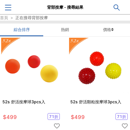
背部按摩 - 搜尋結果
首頁
>
正在搜尋
背部按摩
綜合排序
熱銷
價格
52s 舒活按摩球3pcs入
52s 舒活顆粒按摩球3pcs入
$
499
71
折
$
499
71
折