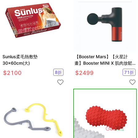
Sunlus柔毛熱敷墊
【Booster Mars】【火星計
30x60cm(大)
畫】Booster MINI X 肌肉放鬆
迷你筋膜槍(入門首選、輕巧好
$
2100
8
折
$
2499
71
折
攜)