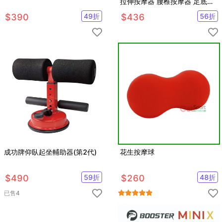
拉伸按摩器 腰椎按摩器 足底按
摩器
$
390
49
折
$
436
56
折
成功牌仰臥起坐輔助器(第2代)
花生按摩球
$
490
59
折
$
260
48
折
已售
4