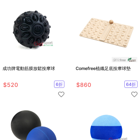
成功牌電動筋膜放鬆按摩球
Comefree植纖足底按摩球墊
$
520
6
折
$
860
64
折