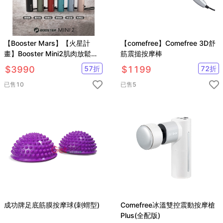
【Booster Mars】【火星計
【comefree】Comefree 3D舒
畫】Booster Mini2肌肉放鬆迷
筋震搥按摩棒
你強力筋膜槍 按摩槍(力道最
$
3990
57
折
$
1199
72
折
強、保固最好)
已售
10
已售
5
成功牌足底筋膜按摩球(刺蝟型)
Comefree冰溫雙控震動按摩槍
Plus(全配版)