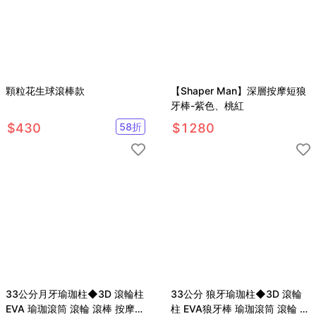
顆粒花生球滾棒款
【Shaper Man】深層按摩短狼
牙棒-紫色、桃紅
$
430
58
折
$
1280
33公分月牙瑜珈柱◆3D 滾輪柱
33公分 狼牙瑜珈柱◆3D 滾輪
EVA 瑜珈滾筒 滾輪 滾棒 按摩棒
柱 EVA狼牙棒 瑜珈滾筒 滾輪 筋