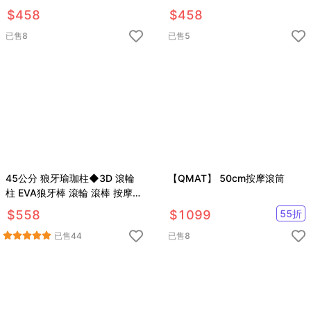
紓壓 狼牙棒
膜 皮拉提斯 刮痧
$
458
$
458
已售
8
已售
5
45公分 狼牙瑜珈柱◆3D 滾輪
【QMAT】 50cm按摩滾筒
柱 EVA狼牙棒 滾輪 滾棒 按摩棒
紓壓 筋膜 刮痧
$
558
$
1099
55
折
已售
44
已售
8