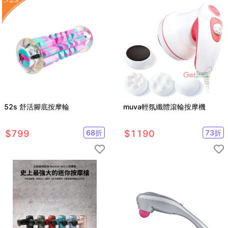
52s 舒活腳底按摩輪
muva輕氛纖體滾輪按摩機
$
799
68
折
$
1190
73
折