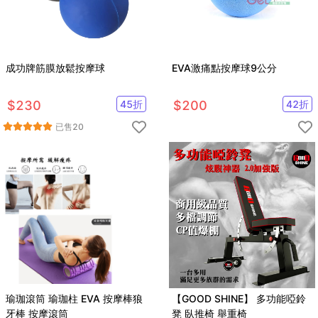
成功牌筋膜放鬆按摩球
EVA激痛點按摩球9公分
$
230
45
折
$
200
42
折
已售
20
瑜珈滾筒 瑜珈柱 EVA 按摩棒狼
【GOOD SHINE】 多功能啞鈴
牙棒 按摩滾筒
凳 臥推椅 舉重椅