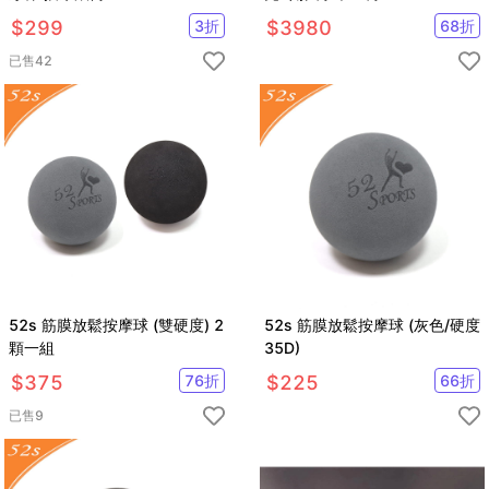
$
299
3
折
$
3980
68
折
已售
42
52s 筋膜放鬆按摩球 (雙硬度) 2
52s 筋膜放鬆按摩球 (灰色/硬度
顆一組
35D)
$
375
76
折
$
225
66
折
已售
9