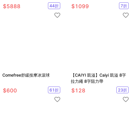
$
5888
44
折
$
1099
7
折
Comefree舒緩按摩冰滾球
【CAIYI 凱溢】Caiyi 凱溢 8字
拉力繩 8字阻力帶
$
600
61
折
$
128
23
折