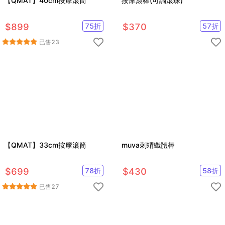
【QMAT】40cm按摩滾筒
按摩滾棒(可調滾珠)
$
899
75
折
$
370
57
折
已售
23
【QMAT】33cm按摩滾筒
muva刺蝟纖體棒
$
699
78
折
$
430
58
折
已售
27