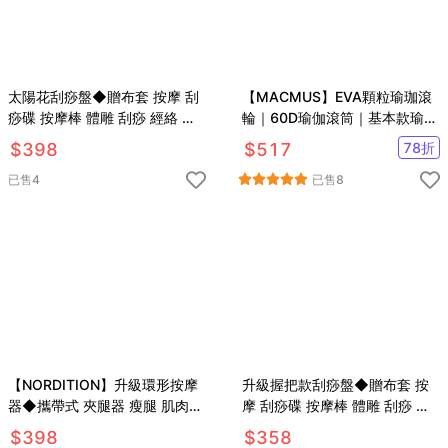
太陽花刮痧盤◆贈布套 按摩 刮
【MACMUS】EVA顆粒瑜珈滾
痧碟 按摩棒 體雕 刮痧 經絡 美
輪｜60D瑜伽滾筒｜基本款瑜珈
體紓壓 筋膜 吳依霖 女人我最大
柱狼牙棒滾筒按摩滾筒
$
398
$
517
78
折
已售
4
已售
8
【NORDITION】升級環形按摩
升級握把款刮痧盤◆贈布套 按
器◆攜帶式 夾腿器 瘦腿 肌肉按
摩 刮痧碟 按摩棒 體雕 刮痧 經
摩 滾筒 痠痛 美腿 撥筋 筋膜槍
絡 美體紓壓 筋膜 吳依霖 女人我
$
398
$
358
瑜珈 滾輪
最大