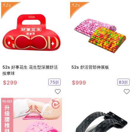
52s 好事花生 花生型深層舒活
52s 舒活背部伸展板
按摩球
$
299
75
折
$
999
83
折