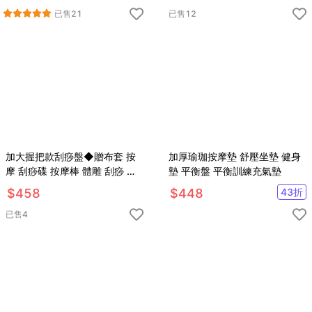
已售
21
已售
12
加大握把款刮痧盤◆贈布套 按
加厚瑜珈按摩墊 舒壓坐墊 健身
摩 刮痧碟 按摩棒 體雕 刮痧 經
墊 平衡盤 平衡訓練充氣墊
絡 美體紓壓 筋膜 吳依霖 女人我
$
458
$
448
43
折
最大
已售
4