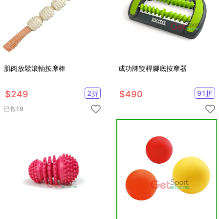
肌肉放鬆滾軸按摩棒
成功牌雙桿腳底按摩器
$
249
2
折
$
490
91
折
已售
19