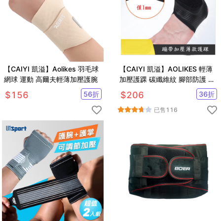
【CAIYI 凱溢】Aolikes 羽毛球
【CAIYI 凱溢】AOLIKES 輕薄
網球 運動 高爾夫輕薄加壓護腕
加壓護踝 碳纖維紋 腳部防護 登
山護踝
$
156
56
折
$
206
36
折
已售
116