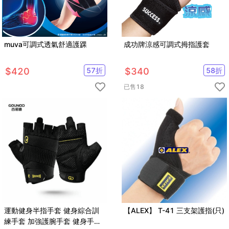
muva可調式透氣舒適護踝
成功牌涼感可調式拇指護套
$
420
57
折
$
340
58
折
已售
18
運動健身半指手套 健身綜合訓
【ALEX】 T-41 三支架護指(只)
練手套 加強護腕手套 健身手套