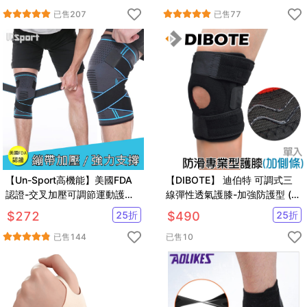
已售
207
已售
77
【Un-Sport高機能】美國FDA
【DIBOTE】 迪伯特 可調式三
認證-交叉加壓可調節運動護膝/
線彈性透氣護膝-加強防護型 (單
護具(重訓/跑步)
入)
$
272
25
折
$
490
25
折
已售
144
已售
10