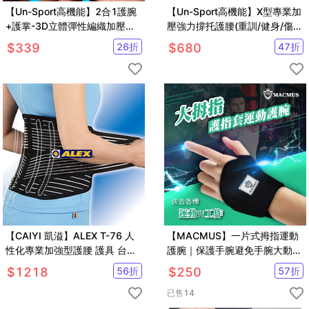
【Un-Sport高機能】2合1護腕
【Un-Sport高機能】X型專業加
+護掌-3D立體彈性編織加壓固
壓強力撐托護腰(重訓/健身/傷後
定-超值2入組 (重訓/籃球)
固定）男女皆可
$
339
26
折
$
680
47
折
【CAIYI 凱溢】ALEX T-76 人
【MACMUS】一片式拇指運動
性化專業加強型護腰 護具 台灣
護腕｜保護手腕避免手腕大動作
製
活動｜隨時可清洗
$
1218
56
折
$
250
57
折
已售
14