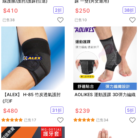
線護膝/護肘/護踝(任選)
踝 一雙(男女通用)
$
410
2
折
$
250
38
折
已售
38
已售
10
【ALEX】 H-85 竹炭透氣護肘
AOLIKES 運動護踝 3D彈力編織
(只)F
$
480
31
折
$
239
5
折
已售
17
已售
34