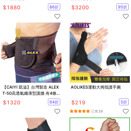
$
1880
86
折
$
3200
95
折
【CAIYI 凱溢】台灣製造 ALEX
AOLIKES運動大拇指護手腕
T-50高透氣纖薄型護腰.有4條
不鏽鋼支撐片
$
1320
64
折
$
219
5
折
已售
39