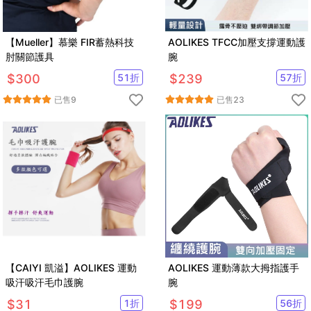
【Mueller】慕樂 FIR蓄熱科技
AOLIKES TFCC加壓支撐運動護
肘關節護具
腕
$
300
51
折
$
239
57
折
已售
9
已售
23
【CAIYI 凱溢】AOLIKES 運動
AOLIKES 運動薄款大拇指護手
吸汗吸汗毛巾護腕
腕
$
31
1
折
$
199
56
折