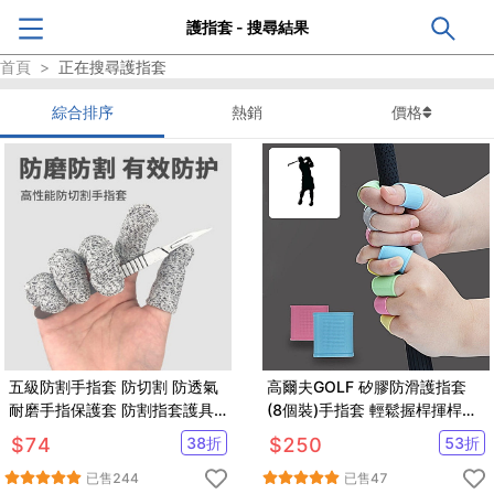
護指套 - 搜尋結果
首頁
>
正在搜尋
護指套
綜合排序
熱銷
價格
五級防割手指套 防切割 防透氣
高爾夫GOLF 矽膠防滑護指套
耐磨手指保護套 防割指套護具
(8個裝)手指套 輕鬆握桿揮桿
護指套
【GF06002】
$
74
38
折
$
250
53
折
已售
244
已售
47