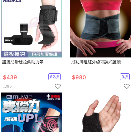
護腕防滑硬拉鈎助力帶
成功牌遠紅外線可調式護腰
$
439
62
折
$
980
9
折
已售
5