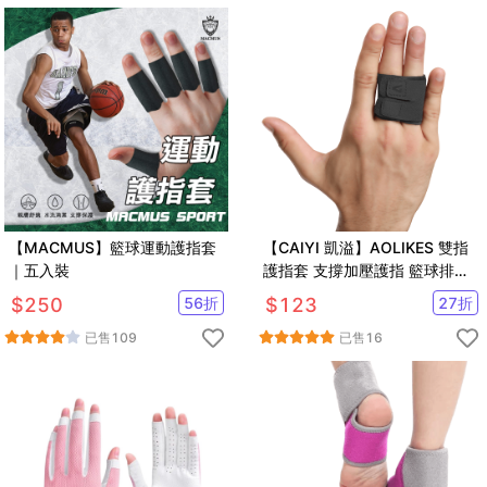
【MACMUS】籃球運動護指套
【CAIYI 凱溢】AOLIKES 雙指
｜五入裝
護指套 支撐加壓護指 籃球排球
手指關節保護套 運動護指 手指
$
250
56
折
$
123
27
折
護具
已售
109
已售
16