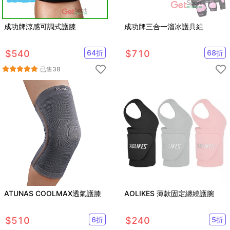
成功牌涼感可調式護膝
成功牌三合一溜冰護具組
$
540
64
折
$
710
68
折
已售
38
ATUNAS COOLMAX透氣護膝
AOLIKES 薄款固定纏繞護腕
$
510
6
折
$
240
5
折