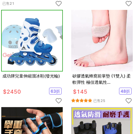
已售
21
成功牌兒童伸縮溜冰鞋(發光輪)
矽膠透氣蜂窩前掌墊 (1雙入) 柔
軟彈性 極佳透氣性
【AF02195】
$
2450
63
折
$
145
48
折
已售
25