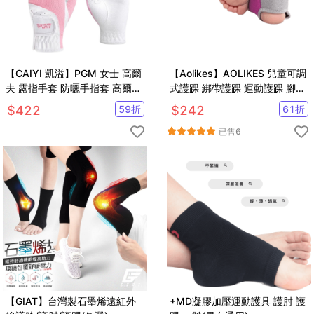
【CAIYI 凱溢】PGM 女士 高爾
【Aolikes】AOLIKES 兒童可調
夫 露指手套 防曬手指套 高爾夫
式護踝 綁帶護踝 運動護踝 腳裸
球手套
套 腳踝護具 護足套
$
422
59
折
$
242
61
折
已售
6
【GIAT】台灣製石墨烯遠紅外
+MD凝膠加壓運動護具 護肘 護