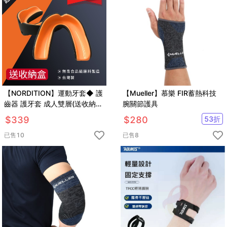
【NORDITION】運動牙套◆ 護
【Mueller】慕樂 FIR蓄熱科技
齒器 護牙套 成人雙層(送收納
腕關節護具
盒) 台灣製 拳擊專用 護具 歐洲
$
339
$
280
53
折
熱銷
已售
10
已售
8