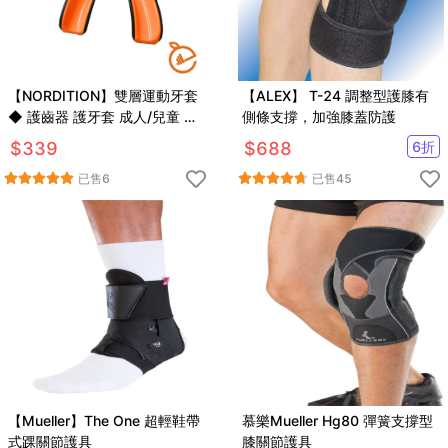
【NORDITION】雙層運動牙套
【ALEX】 T-24 調整型護膝有
◆ 護齒器 護牙套 成人/兒童 雙
側條支撐，加強膝蓋防護
層(送收納盒) 台灣製 防磨牙 護
$
339
$
688
6
折
具 拳擊 散打
已售
6
已售
45
【Mueller】The One 超輕鞋帶
慕樂Mueller Hg80 彈簧支撐型
式踝關節護具
膝關節護具