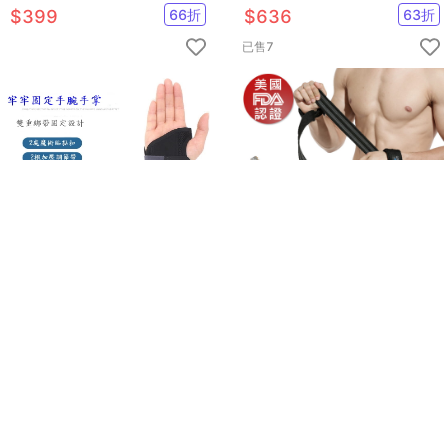
重訓手套 舉重器械護手掌
$
399
66
折
$
636
63
折
已售
7
【CAIYI 凱溢】AOLIKES 雙向
【Un-Sport高機能】美國FDA
加壓腕關節固定帶 護手腕 運動
認證-矽膠防滑護腕助握帶/握力
護具
帶/舉重腕帶
$
290
38
折
$
398
66
折
已售
35