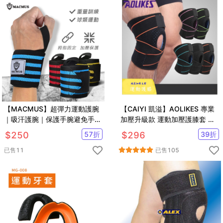
【MACMUS】超彈力運動護腕
【CAIYI 凱溢】AOLIKES 專業
｜吸汗護腕｜保護手腕避免手腕
加壓升級款 運動加壓護膝套 高
大動作活動｜隨時可清洗
透氣吸汗 登山 籃球 跑步網球 升
$
250
57
折
$
296
39
折
級款
已售
11
已售
105