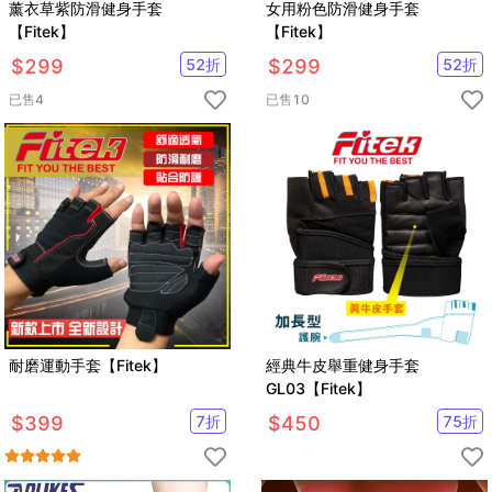
薰衣草紫防滑健身手套
女用粉色防滑健身手套
【Fitek】
【Fitek】
$
299
52
折
$
299
52
折
已售
4
已售
10
耐磨運動手套【Fitek】
經典牛皮舉重健身手套
GL03【Fitek】
$
399
7
折
$
450
75
折