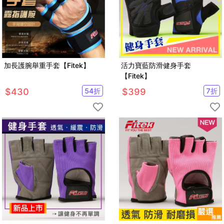
加長護腕舉重手套【Fitek】
活力寶藍防滑健身手套
【Fitek】
$
430
54
折
$
399
7
折