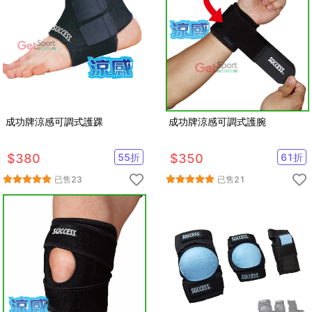
成功牌涼感可調式護踝
成功牌涼感可調式護腕
$
380
55
折
$
350
61
折
已售
23
已售
21