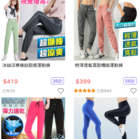
冰絲涼爽條紋顯瘦運動褲
輕薄透氣寬鬆機能運動褲
$
419
36
折
$
399
56
折
已售
23
已售
642