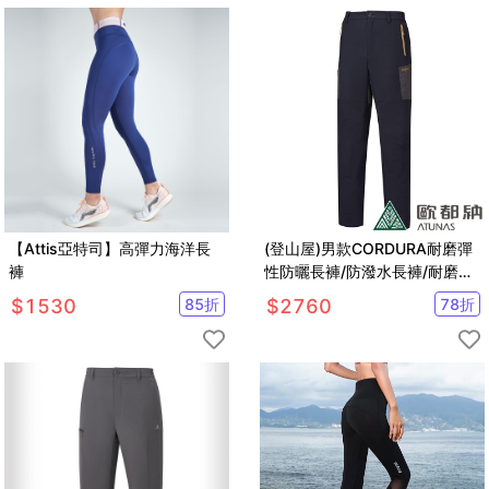
【Attis亞特司】高彈力海洋長
(登山屋)男款CORDURA耐磨彈
褲
性防曬長褲/防潑水長褲/耐磨登
山褲(A1PA2019M
$
1530
85
折
$
2760
78
折