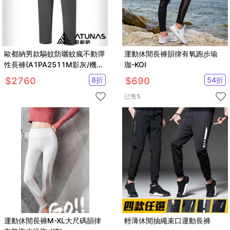
歐都納男款驅蚊防曬蚊瘋不動彈
運動休閒長褲韻律有氧跑步瑜
性長褲(A1PA2511M影灰/機能
珈-KOI
長褲/防蚊褲)
$
2760
8
折
$
690
54
折
已售
5
運動休閒長褲M-XL大尺碼韻律
輕薄休閒抽繩束口運動長褲