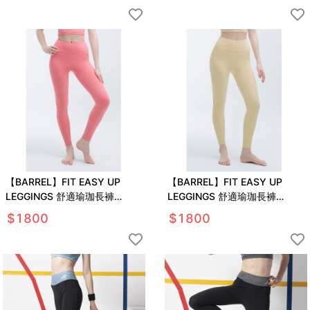
【BARREL】FIT EASY UP
【BARREL】FIT EASY UP
LEGGINGS 舒適瑜珈長褲
LEGGINGS 舒適瑜珈長褲
#CORAL
#BUTTER
$
1800
$
1800