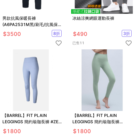
男款抗風保暖長褲
冰絲涼爽網眼運動長褲
(A6PA2531M黑/刷毛/抗風保
暖/商務休閒)
$
3500
8
折
$
490
3
折
已售
11
【BARREL】FIT PLAIN
【BARREL】FIT PLAIN
LEGGINGS 簡約瑜珈長褲 #ZEN
LEGGINGS 簡約瑜珈長褲
BLUE
#SMOKE GREEN
$
1800
$
1800