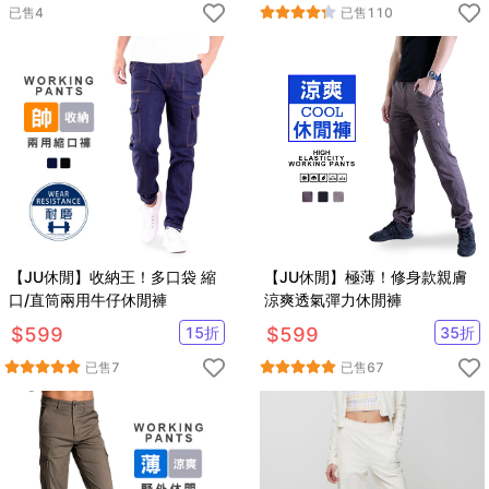
已售
4
已售
110
【JU休閒】收納王！多口袋 縮
【JU休閒】極薄！修身款親膚
口/直筒兩用牛仔休閒褲
涼爽透氣彈力休閒褲
$
599
15
折
$
599
35
折
已售
7
已售
67