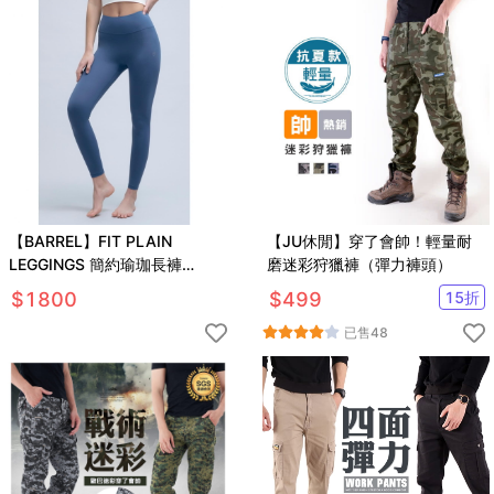
【BARREL】FIT PLAIN
【JU休閒】穿了會帥！輕量耐
LEGGINGS 簡約瑜珈長褲
磨迷彩狩獵褲（彈力褲頭）
#DUSTY BLUE
$
1800
$
499
15
折
已售
48