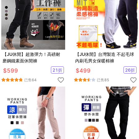
【JU休閒】超激彈力！高磅耐
【JU休閒】台灣製造 不起毛球
磨鋼鐵素面休閒褲
內刷毛男女保暖棉褲
$
599
21
折
$
499
26
折
已售
64
已售
85