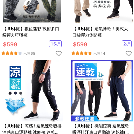
【JU休閒】數位迷彩 戰術多口
【JU休閒】透氣薄款！美式大
袋彈力狩獵褲
口袋彈力休閒褲
$
599
15
折
$
599
2
折
已售
65
已售
44
【JU休閒】涼感 ! 透氣速乾吸排
【JU休閒】機能涼爽 透氣速乾
涼感束口運動褲 冰絲褲 速乾褲
吸溼排汗束口運動褲 速乾褲(多