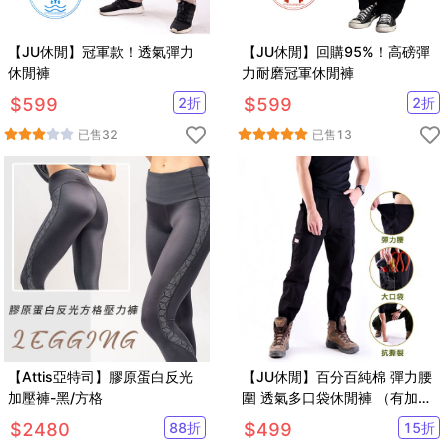
【JU休閒】冠軍款！透氣彈力
【JU休閒】回購95%！高磅彈
休閒褲
力耐磨冠軍休閒褲
$
599
2
折
$
599
2
折
已售
32
已售
13
【Attis亞特司】膠原蛋白反光
【JU休閒】百分百純棉 彈力腰
加壓褲-黑/方格
圍 透氣多口袋休閒褲 （有加大
尺碼）
$
2480
88
折
$
499
15
折