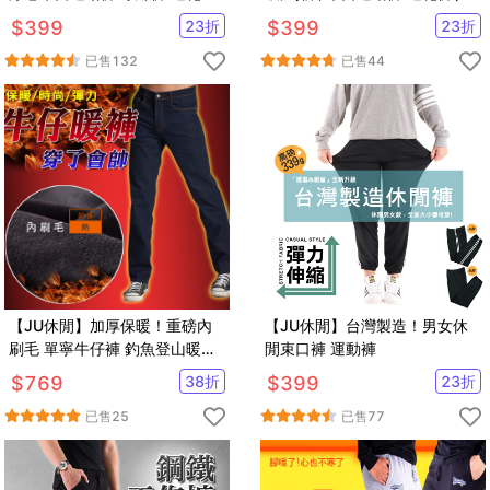
（有加大尺碼）
款任選)
$
399
23
折
$
399
23
折
已售
132
已售
44
【JU休閒】加厚保暖！重磅內
【JU休閒】台灣製造！男女休
刷毛 單寧牛仔褲 釣魚登山暖褲
閒束口褲 運動褲
防寒褲
$
769
38
折
$
399
23
折
已售
25
已售
77