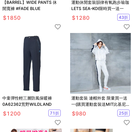
【BARREL】WIDE PANTS 休
運動休閒套裝韻律有氧跑步瑜珈
閒寬褲 #FADE BLUE
LETS SEA-KOI限時買一送一
$
1850
$
1280
43
折
中童彈性輕三層防風保暖褲
運動套裝 連帽外套 限量買一送
0A62362荒野WILDLAND
一(購買運動套裝送MIT比基尼
泳衣)LETS SEA-KOI
$
1200
71
折
$
980
25
折