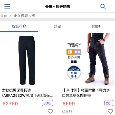
長褲 - 搜尋結果
首頁
>
正在搜尋
長褲
綜合排序
熱銷
價格
女款抗風保暖長褲
【JU休閒】輕量耐磨！彈力多
(A6PA2532W黑/刷毛/抗風保
口袋單寧休閒長褲
暖/商務休閒)
$
2750
63
折
$
599
2
折
已售
19