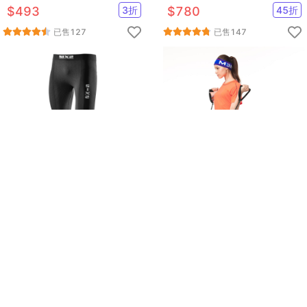
健身/路跑)
+短袖+短褲+緊身長褲)
$
493
3
折
$
780
45
折
已售
127
已售
147
【SIXS】PNX 機能碳運動長褲
【莫妮娜】MIT 多功能運動緊身
(男款,黑色)
長褲 (可當水母褲) 桃紅
$
1880
95
折
$
1280
54
折