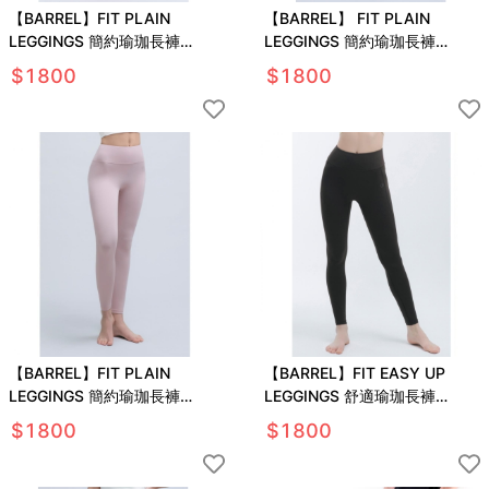
【BARREL】FIT PLAIN
【BARREL】 FIT PLAIN
LEGGINGS 簡約瑜珈長褲
LEGGINGS 簡約瑜珈長褲
#BRICK CHILI
#MOOD NAVY
$
1800
$
1800
【BARREL】FIT PLAIN
【BARREL】FIT EASY UP
LEGGINGS 簡約瑜珈長褲
LEGGINGS 舒適瑜珈長褲
#DUSTY PINK
#COFFEE BROWN
$
1800
$
1800