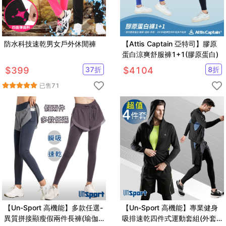
防水科技速乾男女戶外休閒褲
【Attis Captain 亞特司】膠原
蛋白涼爽舒服褲1+1(膠原蛋白)
$
399
37
折
$
4104
8
折
已售
71
【Un-Sport 高機能】多款任選-
【Un-Sport 高機能】專業健身
異質拼接顯瘦假兩件長褲(瑜伽/
吸排速乾四件式運動套組(外套