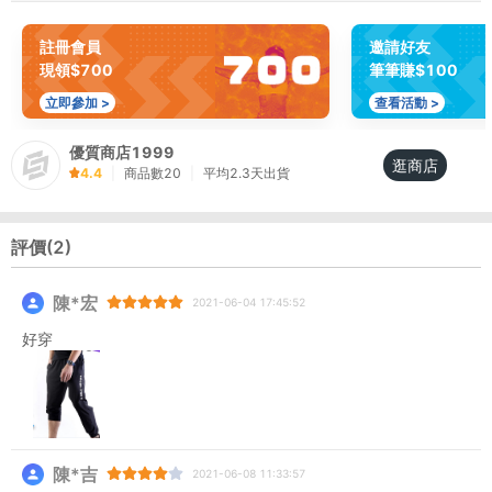
註冊會員
邀請好友
現領$700
筆筆賺$100
立即參加 >
查看活動 >
優質商店1999
逛商店
4.4
|
商品數
20
|
平均
2.3
天出貨
評價(
2
)
陳*宏
2021-06-04 17:45:52
好穿
陳*吉
2021-06-08 11:33:57