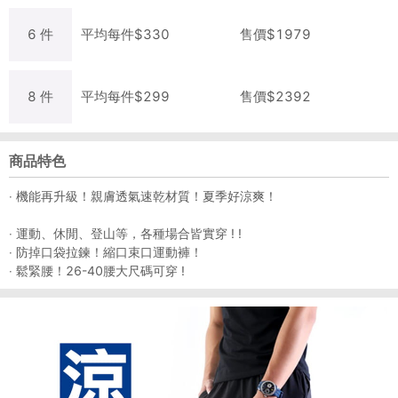
6
件
平均每
件
$
330
售價$
1979
8
件
平均每
件
$
299
售價$
2392
商品特色
‧ 機能再升級！親膚透氣速乾材質！夏季好涼爽！
‧ 運動、休閒、登山等，各種場合皆實穿 ! !
‧ 防掉口袋拉鍊！縮口束口運動褲！
‧ 鬆緊腰！26-40腰大尺碼可穿 !