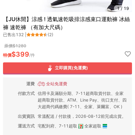
1
/
19
【JU休閒】涼感 ! 透氣速乾吸排涼感束口運動褲 冰絲
褲 速乾褲 （有加大尺碼）
已售出
132
|
(
2
)
原價$
1280
$
399
特價
/
件
立即購買(免運費)
運費
全站免運費
付款方式
信用卡及滿額分期、7-11超商取貨付款、全家
超商取貨付款、ATM、Line Pay、街口支付、四
大超商代碼繳費( 7-11、全家、萊爾富、OK )
出貨資訊
常溫配送 / 付款後，2026-08-12前完成出貨。
運送方式
宅配到府
、
7-11超取
全家超取