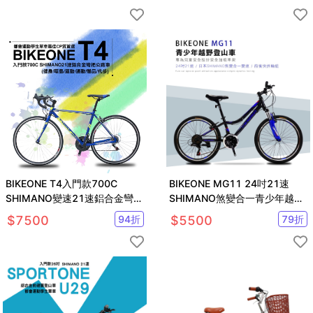
BIKEONE T4入門款700C
BIKEONE MG11 24吋21速
SHIMANO變速21速鋁合金彎把
SHIMANO煞變合一青少年越野
公路車都會運動學生單車
登山車堅固易用輕鬆操控
$
7500
94
折
$
5500
79
折