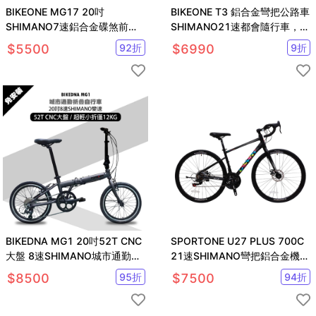
BIKEONE MG17 20吋
BIKEONE T3 鋁合金彎把公路車
SHIMANO7速鋁合金碟煞前避
SHIMANO21速都會隨行車，限
震登山越野自行車專為兒童設計
量版粉紅白，絕美上市
$
5500
92
折
$
6990
9
折
BIKEDNA MG1 20吋52T CNC
SPORTONE U27 PLUS 700C
大盤 8速SHIMANO城市通勤折
21速SHIMANO彎把鋁合金機械
疊自行車便捷換檔
碟煞變速公路車
$
8500
95
折
$
7500
94
折