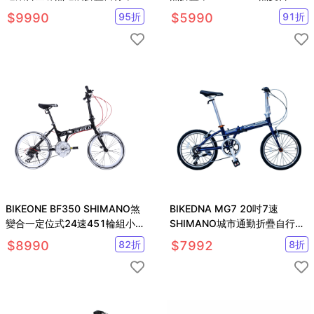
載SHIMANO變速煞變合一
指撥定位變速
$
9990
95
折
$
5990
91
折
BIKEONE BF350 SHIMANO煞
BIKEDNA MG7 20吋7速
變合一定位式24速451輪組小
SHIMANO城市通勤折疊自行車
折疊車,都會通勤神器
便捷換檔僅11.7 KG 免安裝
$
8990
82
折
$
7992
8
折