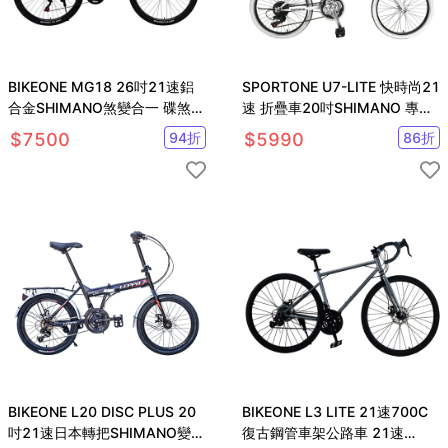
BIKEONE MG18 26吋21速鋁
SPORTONE U7-LITE 快時尚21
合金SHIMANO煞變合一 碟煞款
速 折疊車20吋SHIMANO 專為
前避震前叉可鎖死登山車
都會休閒需求而生
$
7500
94
折
$
5990
86
折
BIKEONE L20 DISC PLUS 20
BIKEONE L3 LITE 21速700C
吋21速日本轉把SHIMANO變速
復古鋼管車架公路車 21速