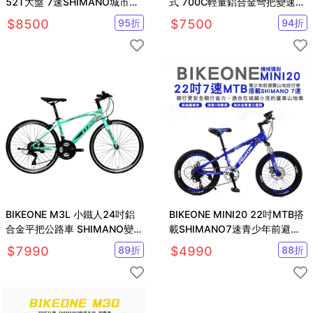
52T大盤 7速SHIMANO城市通
式 700C輕量鋁合金彎把變速公
勤折疊自行車
路車SHIMANO21速
$
8500
95
折
$
7500
94
折
BIKEONE M3L 小鐵人24吋鋁
BIKEONE MINI20 22吋MTB搭
合金平把公路車 SHIMANO變速
載SHIMANO7速青少年前避震
21速
山地自行車機械碟剎
$
7990
89
折
$
4990
88
折