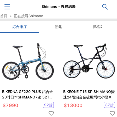
Shimano - 搜尋結果
首頁
>
正在搜尋
Shimano
綜合排序
熱銷
價格
BIKEDNA GF220 PLUS 鋁合金
BIKEONE T15 SP SHIMANO變
20吋日本SHIMANO7速 52T大
速24段鋁合金破風彎把小徑車
盤折疊車
$
7990
92
折
$
13000
87
折