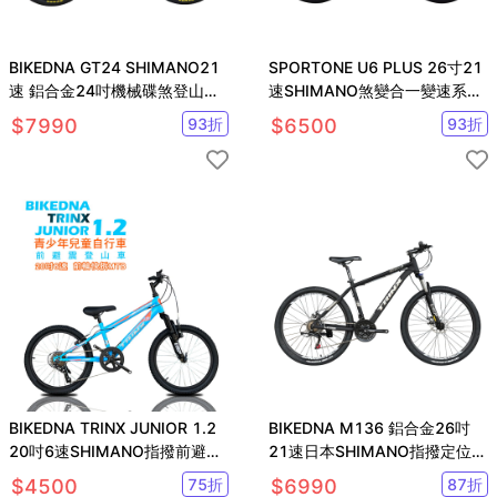
BIKEDNA GT24 SHIMANO21
SPORTONE U6 PLUS 26寸21
速 鋁合金24吋機械碟煞登山車
速SHIMANO煞變合一變速系統
新款運動自行車
前避震登山車
$
7990
93
折
$
6500
93
折
BIKEDNA TRINX JUNIOR 1.2
BIKEDNA M136 鋁合金26吋
20吋6速SHIMANO指撥前避震
21速日本SHIMANO指撥定位變
登山車MTB
速碟剎避震可鎖定登山車
$
4500
75
折
$
6990
87
折