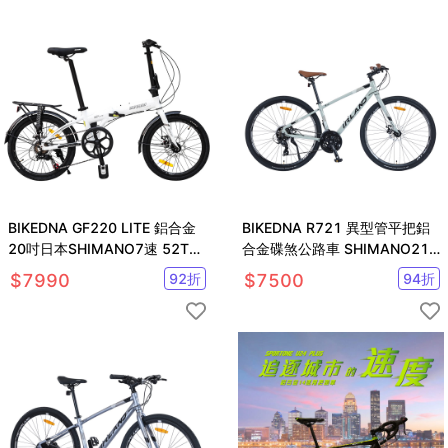
BIKEDNA GF220 LITE 鋁合金
BIKEDNA R721 異型管平把鋁
20吋日本SHIMANO7速 52T大
合金碟煞公路車 SHIMANO21
盤折疊車
速煞變合一內走線
$
7990
92
折
$
7500
94
折