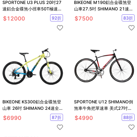
SPORTONE U3 PLUS 20吋27
BIKEONE M190鋁合金碟煞登
速鋁合金碟煞小徑車50T極速齒
山車27.5吋 SHIMANO 21速全
盤SHIMANO全套變速器
套DDK坐墊可鎖死前叉
$
12000
92
折
$
7500
83
折
BIKEONE KS300鋁合金碟煞登
SPORTONE U12 SHIMANO倒
山車 26吋 SHIMANO 24速全
煞車牛角把單速車 美式27吋經
套線控機械式碟煞
典休閒自行車 簡單好騎
$
6990
87
折
$
4990
88
折