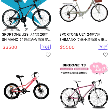
SPORTONE U29 入門款26吋
SPORTONE U21 24吋7速
SHIMANO 21速鋁合金前避震
SHIMANO 文藝小清新淑女車
登山車都會運動學生單車
低跨點設計
$
6500
93
折
$
5500
79
折