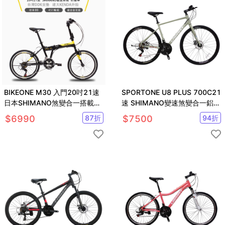
BIKEONE M30 入門20吋21速
SPORTONE U8 PLUS 700C21
日本SHIMANO煞變合一搭載
速 SHIMANO變速煞變合一鋁合
451輪組折疊車
金平把公路車
$
6990
87
折
$
7500
94
折