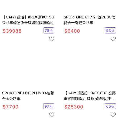
【CAIYI 凱溢】KREX 新KC150
SPORTONE U17 21速700C煞
公路車碟煞版全碳纖碳輻條輪組
變合一灣把公路車
$
39988
78
折
$
6400
93
折
SPORTONE U10 PLUS 14速鋁
【CAIYI 凱溢】KREX CD3 公路
合金公路車
車碳纖維輪組 碳框 碟剎版(中心
鎖入式)
$
7790
97
折
$
25300
65
折