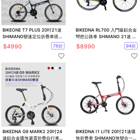
BIKEONE T7 PLUS 20吋21速
BIKEDNA RL700 入門級鋁合金
SHIMANO變速定位折疊車搭載
彎把公路車 SHIMANO 21速 標
鋁合金451輪組小折
準甩把煞變合一
$
4990
76
折
$
8990
94
折
BIKEDNA G9 MARK2 20吋24
BIKEDNA I1 LITE 20吋21速碟
速鋁合金碟煞避震折疊自行車搭
煞折疊車 SHIMANO煞變合一