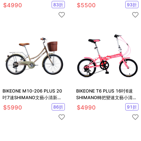
系統碟煞摺疊車
SHIMANO 雙煞車設計
$
4990
83
折
$
5500
93
折
BIKEONE M10-206 PLUS 20
BIKEONE T6 PLUS 16吋6速
吋7速SHIMANO文藝小清新淑
SHIMANO轉把變速文藝小清新
女車(貨架置物籃版)
16吋摺疊車小折兒童自行車
$
5990
86
折
$
4990
91
折