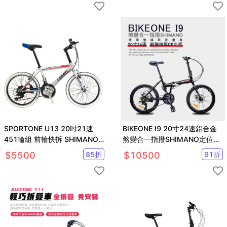
SPORTONE U13 20吋21速
BIKEONE I9 20寸24速鋁合金
451輪組 前輪快拆 SHIMANO
煞變合一指撥SHIMANO定位折
指撥煞變合一變速器小徑車
疊車 雙碟剎前後快拆CP小折
$
5500
85
折
$
10500
91
折