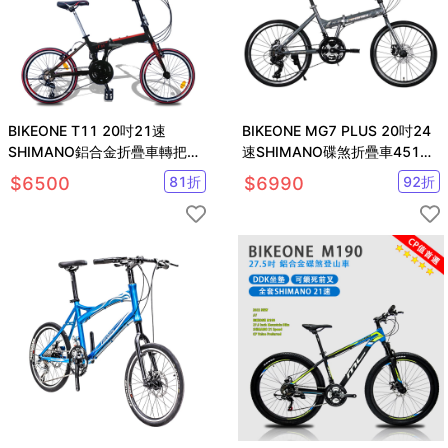
BIKEONE T11 20吋21速
BIKEONE MG7 PLUS 20吋24
SHIMANO鋁合金折疊車轉把定
速SHIMANO碟煞折疊車451輪
位城市小跑極簡風小折CP最佳
組小跑指撥煞變合一定位
$
6500
81
折
$
6990
92
折
選擇