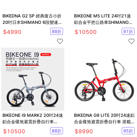
BIKEDNA G2 SP 經典復古小折
BIKEONE M5 LITE 24吋21速
20吋日本SHIMANO 6段變速折
鋁合金平把公路車SHIMANO
疊車文青有型城市漫游
21速煞變合一
$
4990
88
折
$
10500
91
折
BIKEONE I9 MARK2 20吋24速
BIKEDNA G9 LITE 20吋24速鋁
鋁合金碟煞避震折疊自行車
合金碟煞避震折疊自行車 搭載
SHIMANO煞變合一
SHIMANO24變速
$
10500
88
折
$
9990
95
折