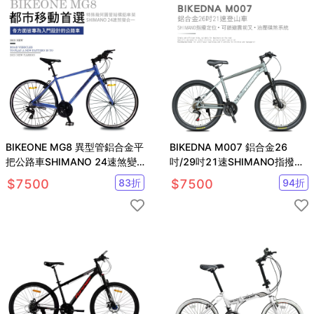
BIKEONE MG8 異型管鋁合金平
BIKEDNA M007 鋁合金26
把公路車SHIMANO 24速煞變
吋/29吋21速SHIMANO指撥碟
合一內走線前後快拆輪組公路車
剎前輪快拆避震可鎖定登山車
$
7500
83
折
$
7500
94
折