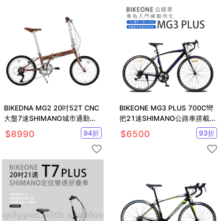
BIKEDNA MG2 20吋52T CNC
BIKEONE MG3 PLUS 700C彎
大盤7速SHIMANO城市通勤折
把21速SHIMANO公路車搭載副
疊自行車便捷換檔超輕小折
煞前後快拆設計
$
8990
94
折
$
6500
93
折