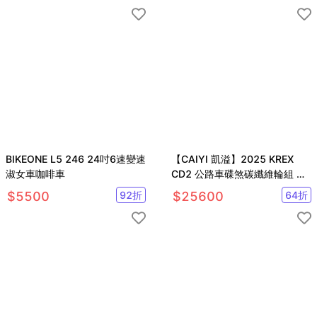
BIKEONE L5 246 24吋6速變速
【CAIYI 凱溢】2025 KREX
淑女車咖啡車
CD2 公路車碟煞碳纖維輪組 碳
纖維幅條
$
5500
92
折
$
25600
64
折