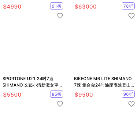
時尚菜籃款淑女車
Shimano 105 12速油壓機械套
$
4990
91
折
$
63000
78
折
件
SPORTONE U21 24吋7速
BIKEONE M6 LITE SHIMANO
SHIMANO 文藝小清新淑女車
7速 鋁合金24吋油壓碟煞登山
低跨點設計 時尚復古自行車
車新款運動自行車
$
5500
85
折
$
9500
96
折