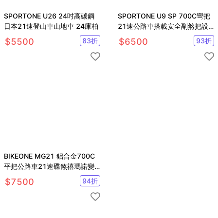
SPORTONE U26 24吋高碳鋼
SPORTONE U9 SP 700C彎把
日本21速登山車山地車 24庫柏
21速公路車搭載安全副煞把設
計 男女學生公路跑車首選
$
5500
83
折
$
6500
93
折
BIKEONE MG21 鋁合金700C
平把公路車21速碟煞禧瑪諾變
速公路自行車煞變合一內走線
$
7500
94
折