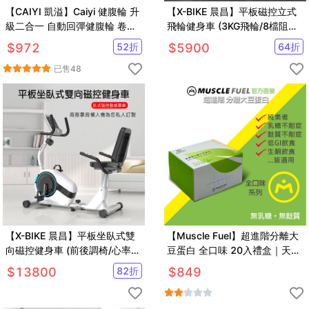
【CAIYI 凱溢】Caiyi 健腹輪 升
【X-BIKE 晨昌】平板磁控立式
級二合一 自動回彈健腹輪 卷腹
飛輪健身車 (3KG飛輪/8檔阻力/
輪 炫腹輪 練腹肌神器 腹肌鍛煉
心率偵測) 60500
$
972
52
折
$
5900
64
折
器
已售
48
【X-BIKE 晨昌】平板坐臥式雙
【Muscle Fuel】超進階分離大
向磁控健身車 (前後調椅/心率偵
豆蛋白 全口味 20入禮盒｜天然
測/8檔阻力) 29806
無化學味｜素食者 適用
$
13800
82
折
$
849