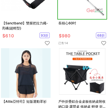
【Sanctband】雙握把拉力繩-
長槓心60吋
亮橘(超輕型)
$
610
93
折
$
980
68
折
已售
14
【Attis亞特司】短版運動罩衫
戶外折疊鋁合金桌板收納桌附收
納口袋 露營桌 收納桌 輕便 折疊