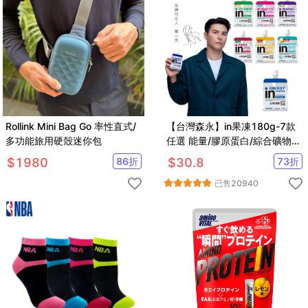
Rollink Mini Bag Go 率性直式/
【台灣森永】in果凍180g-7款
多功能旅用硬殼迷你包
任選 能量/膠原蛋白/綜合礦物
質/維他命/膳食纖維/牛磺酸B群/
$
1980
86
折
$
30.8
73
折
益生菌
已售
20940