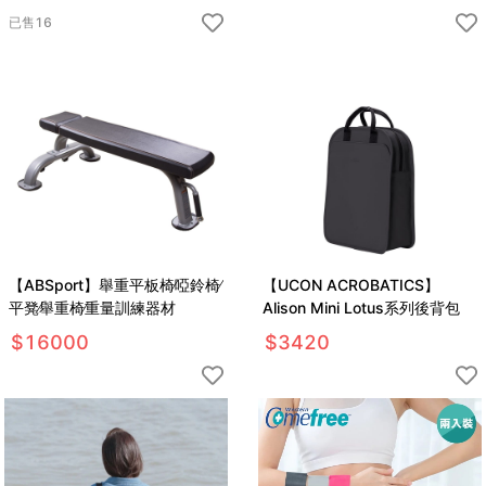
已售
16
【ABSport】舉重平板椅∕啞鈴椅∕
【UCON ACROBATICS】
平凳∕舉重椅∕重量訓練器材
Alison Mini Lotus系列後背包
$
16000
$
3420