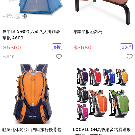
犀牛牌 A-600 六至八人掛鉤豪
專業平板啞鈴椅
華帳 A600
$
5360
8
折
$
3680
63
折
已售
10
輕量化休閒登山自助旅行後背包
LOCALLION高收納多格層運動