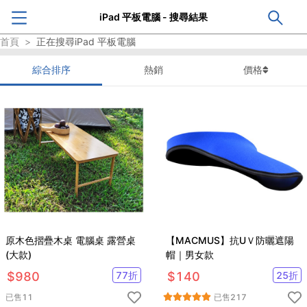
iPad 平板電腦 - 搜尋結果
首頁
>
正在搜尋
iPad 平板電腦
綜合排序
熱銷
價格
原木色摺疊木桌 電腦桌 露營桌
【MACMUS】抗UＶ防曬遮陽
(大款)
帽｜男女款
$
980
77
折
$
140
25
折
已售
11
已售
217