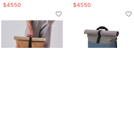
$
4550
$
4550
【UCON ACROBATICS】 Hajo
【UCON ACROBATICS】 Hajo
Medium Lotus 後背包
Medium Lotus 後背包
$
5000
$
5000