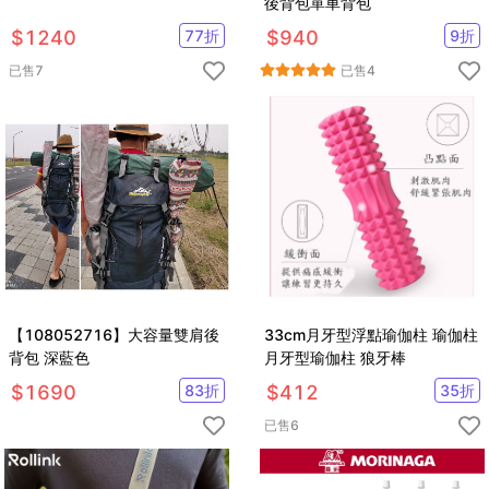
後背包單車背包
$
1240
77
折
$
940
9
折
已售
7
已售
4
【108052716】大容量雙肩後
33cm月牙型浮點瑜伽柱 瑜伽柱
背包 深藍色
月牙型瑜伽柱 狼牙棒
$
1690
83
折
$
412
35
折
已售
6