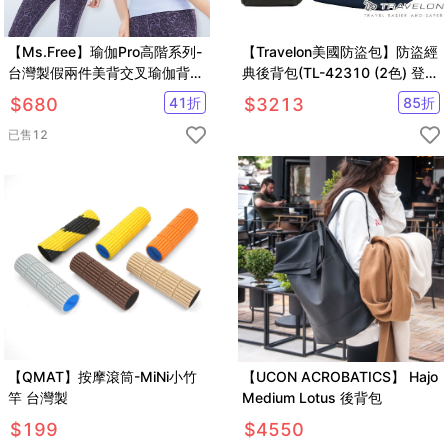
【Ms.Free】瑜伽Pro高階系列-
【Travelon美國防盜包】防盜經
台灣製假兩件美背交叉瑜伽背心
典後背包(TL-42310 (2色) 登山
(2色任選)
屋
$
680
41
折
$
3213
85
折
已售
12
【QMAT】按摩滾筒-MiNi小竹
【UCON ACROBATICS】 Hajo
竿 台灣製
Medium Lotus 後背包
$
199
$
4550