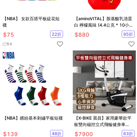
【NBA】 女款百搭平板緹花短
【aminoVITAL】胺基酸乳清蛋
襪
白 檸檬風味 (4.4公克 * 10小
包)
$
75
22
折
$
880
95
折
已售
6
【NBA】繽紛基本刺繡平板短襪
【X-BIKE 晨昌】家用豪華款平
板雙向磁控立式飛輪健身車
60400
$
139
48
折
$
7900
63
折