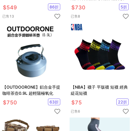
桌
$
549
86
折
$
730
5
折
已售
13
已售
8
【OUTDOORONE】鋁合金手提
【NBA】襪子 平版襪 短襪 經典
咖啡茶壺0.9L 超輕陽極氧化
緹花短襪
$
750
63
折
$
75
22
折
已售
6