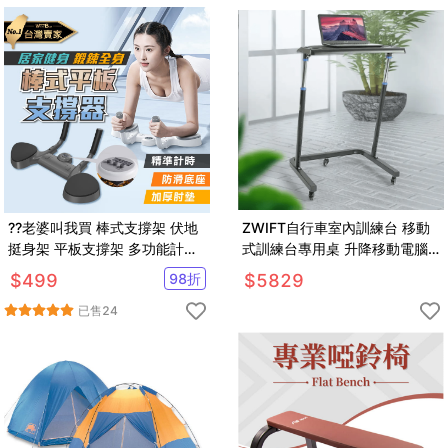
??老婆叫我買 棒式支撐架 伏地
ZWIFT自行車室內訓練台 移動
挺身架 平板支撐架 多功能計時
式訓練台專用桌 升降移動電腦
平板支撐訓練器 平板撐支架 核
桌
$
499
98
折
$
5829
心訓練
已售
24