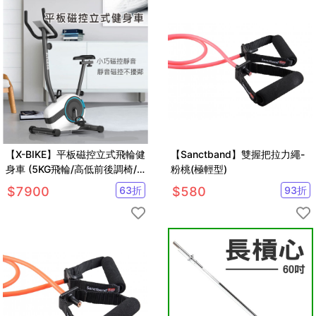
【X-BIKE】平板磁控立式飛輪健
【Sanctband】雙握把拉力繩-
身車 (5KG飛輪/高低前後調椅/8
粉桃(極輕型)
檔阻力/心率偵測) 60600
$
7900
63
折
$
580
93
折