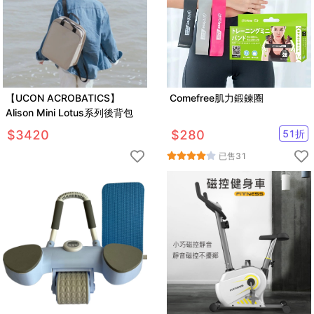
【UCON ACROBATICS】
Comefree肌力鍛鍊圈
Alison Mini Lotus系列後背包
$
3420
$
280
51
折
已售
31