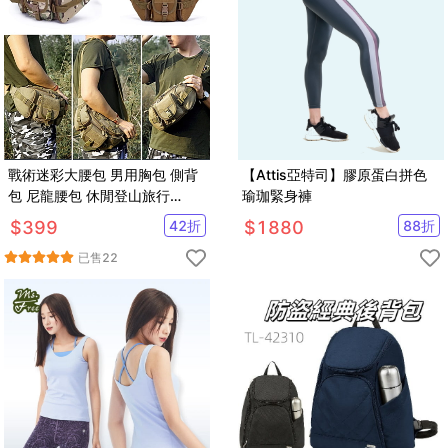
戰術迷彩大腰包 男用胸包 側背
【Attis亞特司】膠原蛋白拼色
包 尼龍腰包 休閒登山旅行
瑜珈緊身褲
【AE16172】
$
399
42
折
$
1880
88
折
已售
22