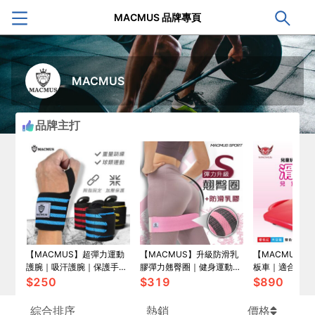
MACMUS 品牌專頁
MACMUS
品牌主打
【MACMUS】超彈力運動
【MACMUS】升級防滑乳
【MACMUS】
護腕｜吸汗護腕｜保護手腕
膠彈力翹臀圈｜健身運動、
板車｜適合3-1
避免手腕大動作活動｜隨時
深蹲、瑜珈｜阻力圈虐臀圈
兩入裝
$
250
$
319
$
890
可清洗
綜合排序
熱銷
價格