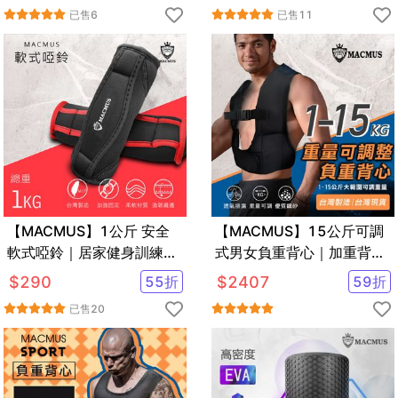
色可選
已售
6
已售
11
【MACMUS】1公斤 安全
【MACMUS】15公斤可調
軟式啞鈴｜居家健身訓練運
式男女負重背心｜加重背心
動啞鈴
加重衣｜復健背心 復健加重
$
290
55
折
$
2407
59
折
衣
已售
20