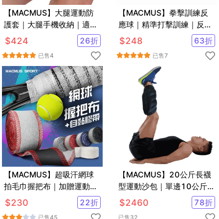
【MACMUS】大腿運動防
【MACMUS】拳擊訓練反
護套｜大腿手機收納｜適合
應球｜精準打擊訓練｜反能
藍球、跑步
能力訓練｜超Q彈發泡球
$
424
26
折
$
248
63
折
已售
4
已售
7
【MACMUS】超吸汗網球
【MACMUS】20公斤長襪
拍毛巾握把布｜加贈運動防
型運動沙包｜單邊10公斤腿
護膠帶
部專用負重沙袋｜適合健
$
230
22
折
$
2460
78
折
走、慢跑等運動
已售
45
已售
32