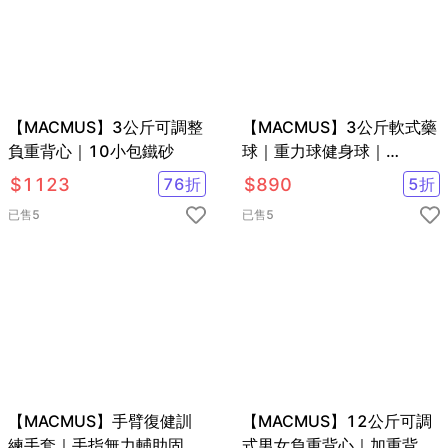
【MACMUS】3公斤可調整
【MACMUS】3公斤軟式藥
負重背心｜10小包鐵砂
球｜重力球健身球｜
Medicine Ball
$
1123
76
折
$
890
5
折
已售
5
已售
5
【MACMUS】手臂復健訓
【MACMUS】12公斤可調
練手套｜手指無力輔助固定
式男女負重背心｜加重背心