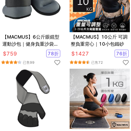
【MACMUS】6公斤眼鏡型
【MACMUS】10公斤 可調
運動沙包｜健身負重沙袋｜
整負重背心｜10小包鐵砂
可綁手腕腳踝復健沙包｜多
$
759
78
折
$
1427
76
折
色可選
已售
99
已售
72