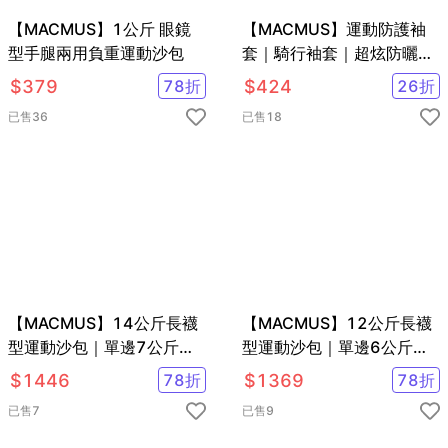
【MACMUS】1公斤 眼鏡
【MACMUS】運動防護袖
型手腿兩用負重運動沙包
套｜騎行袖套｜超炫防曬袖
套
$
379
78
折
$
424
26
折
已售
36
已售
18
【MACMUS】14公斤長襪
【MACMUS】12公斤長襪
型運動沙包｜單邊7公斤腿
型運動沙包｜單邊6公斤腿
部專用負重沙袋｜適合健
部專用負重沙袋｜適合健
$
1446
78
折
$
1369
78
折
走、慢跑等運動
走、慢跑等運動
已售
7
已售
9