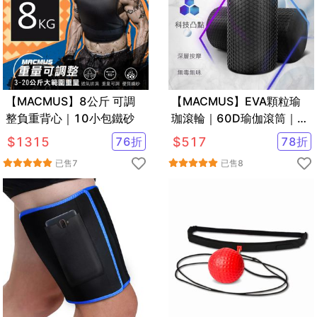
【MACMUS】8公斤 可調
【MACMUS】EVA顆粒瑜
整負重背心｜10小包鐵砂
珈滾輪｜60D瑜伽滾筒｜基
本款瑜珈柱狼牙棒滾筒按摩
$
1315
76
折
$
517
78
折
滾筒
已售
7
已售
8