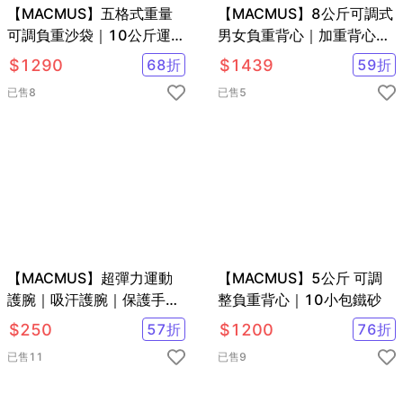
【MACMUS】五格式重量
【MACMUS】8公斤可調式
可調負重沙袋｜10公斤運動
男女負重背心｜加重背心加
沙包/單邊5公斤負重沙包 重
重衣｜復健背心 復健加重衣
$
1290
68
折
$
1439
59
折
量可調沙包 綁手沙包 綁腿
已售
8
已售
5
沙包
【MACMUS】超彈力運動
【MACMUS】5公斤 可調
護腕｜吸汗護腕｜保護手腕
整負重背心｜10小包鐵砂
避免手腕大動作活動｜隨時
$
250
57
折
$
1200
76
折
可清洗
已售
11
已售
9