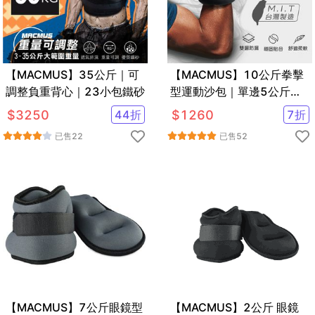
【MACMUS】35公斤｜可
【MACMUS】10公斤拳擊
調整負重背心｜23小包鐵砂
型運動沙包｜單邊5公斤手
部用負重沙袋｜適合拳擊、
$
3250
44
折
$
1260
7
折
散打、自由博擊等運動
已售
22
已售
52
【MACMUS】7公斤眼鏡型
【MACMUS】2公斤 眼鏡