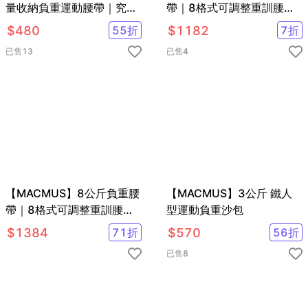
量收納負重運動腰帶｜究極
帶｜8格式可調整重訓腰帶
灰
｜強化核心肌群鍛鍊腰部肌
$
480
55
折
$
1182
7
折
肉
已售
13
已售
4
【MACMUS】8公斤負重腰
【MACMUS】3公斤 鐵人
帶｜8格式可調整重訓腰帶
型運動負重沙包
｜強化核心肌群鍛鍊腰部肌
$
1384
71
折
$
570
56
折
肉
已售
8