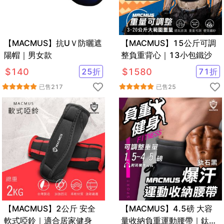
【MACMUS】抗UＶ防曬遮
【MACMUS】15公斤可調
陽帽｜男女款
整負重背心｜13小包鐵沙
$
140
25
折
$
1580
71
折
已售
217
已售
25
【MACMUS】2公斤 安全
【MACMUS】4.5磅 大容
軟式啞鈴｜適合居家健身
量收納負重運動腰帶｜鈦石