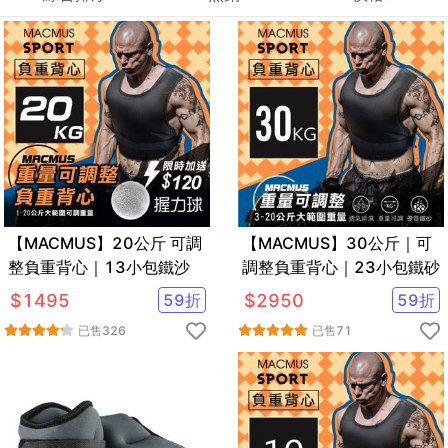
【MACMUS】20公斤 可調
【MACMUS】30公斤｜可
整負重背心｜13小包鐵沙
調整負重背心｜23小包鐵砂
$
1495
59
折
$
2950
59
折
已售
326
已售
71