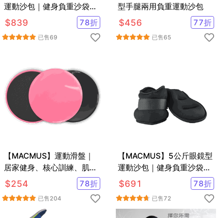
運動沙包｜健身負重沙袋｜
型手腿兩用負重運動沙包
可綁手腕腳踝復健沙包｜多
$
839
78
折
$
456
77
折
色可選
已售
69
已售
65
【MACMUS】運動滑盤｜
【MACMUS】5公斤眼鏡型
居家健身、核心訓練、肌肉
運動沙包｜健身負重沙袋｜
訓練｜黑、粉、藍三色可選
可綁手腕腳踝復健沙包｜多
$
254
78
折
$
691
78
折
｜一組兩片
色可選
已售
204
已售
72