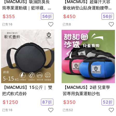
【MACMUS】吸濕防臭長
【MACMUS】超爆汗大容
筒專業運動襪｜籃球襪、網
量收納登山貼身運動腰帶｜
球襪、各類運動適合｜加厚
深海藍
$
355
56
折
$
450
56
折
毛巾底運動長襪｜四色可選
已售
16
已售
8
【MACMUS】15公斤｜ 雙
【MACMUS】2磅 兒童學
把式軟式壺鈴
習專用負重運動沙包
$
1250
87
折
$
350
52
折
已售
16
已售
52