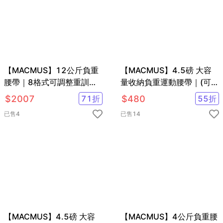
【MACMUS】12公斤負重
【MACMUS】4.5磅 大容
腰帶｜8格式可調整重訓腰
量收納負重運動腰帶｜(可選
帶｜強化核心肌群鍛鍊腰部
色)
$
2007
71
折
$
480
55
折
肌肉
已售
4
已售
14
【MACMUS】4.5磅 大容
【MACMUS】4公斤負重腰