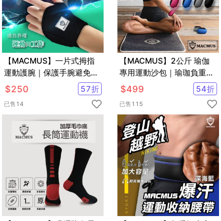
【MACMUS】一片式拇指
【MACMUS】2公斤 瑜伽
運動護腕｜保護手腕避免手
專用運動沙包｜瑜珈負重沙
腕大動作活動｜隨時可清洗
袋｜綁手沙包
$
250
57
折
$
499
54
折
已售
14
已售
115