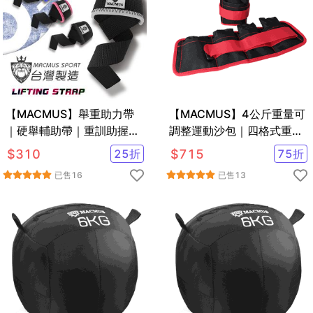
【MACMUS】舉重助力帶
【MACMUS】4公斤重量可
｜硬舉輔助帶｜重訓助握帶
調整運動沙包｜四格式重量
｜健身倍力帶｜五色可選
可調負重沙袋｜單邊2公斤
$
310
25
折
$
715
75
折
復健沙包
已售
16
已售
13