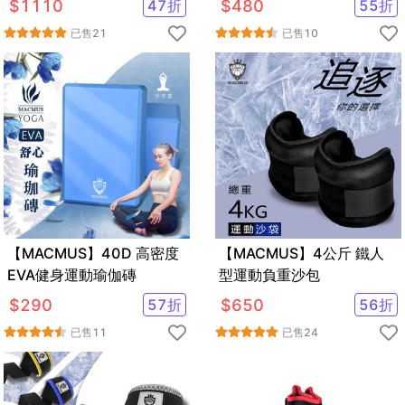
$
1110
47
折
$
480
55
折
已售
21
已售
10
【MACMUS】40D 高密度
【MACMUS】4公斤 鐵人
EVA健身運動瑜伽磚
型運動負重沙包
$
290
57
折
$
650
56
折
已售
11
已售
24