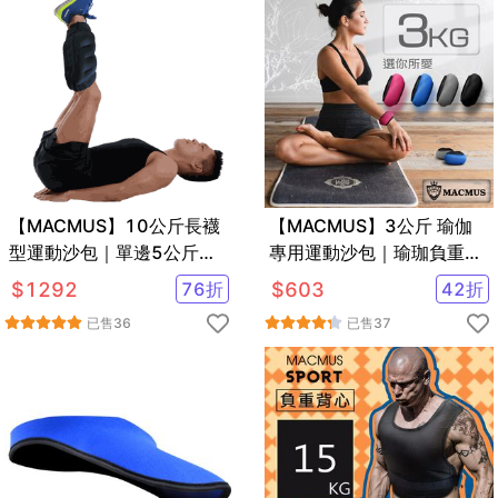
【MACMUS】10公斤長襪
【MACMUS】3公斤 瑜伽
型運動沙包｜單邊5公斤腿
專用運動沙包｜瑜珈負重沙
部專用負重沙袋｜適合健
袋｜綁手沙包
$
1292
76
折
$
603
42
折
走、慢跑等運動
已售
36
已售
37