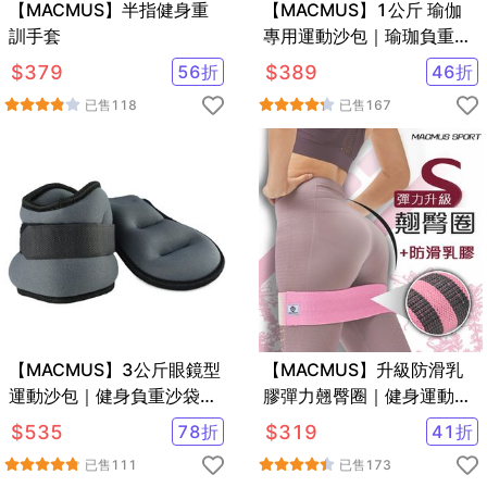
【MACMUS】半指健身重
【MACMUS】1公斤 瑜伽
訓手套
專用運動沙包｜瑜珈負重沙
袋｜綁手沙包
$
379
56
折
$
389
46
折
已售
118
已售
167
【MACMUS】3公斤眼鏡型
【MACMUS】升級防滑乳
運動沙包｜健身負重沙袋｜
膠彈力翹臀圈｜健身運動、
可綁手腕腳踝復健沙包｜多
深蹲、瑜珈｜阻力圈虐臀圈
$
535
78
折
$
319
41
折
色可選
已售
111
已售
173