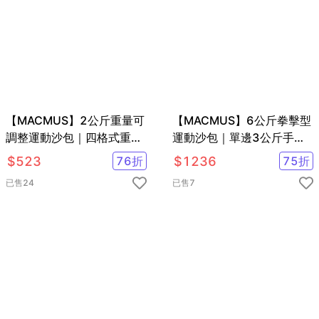
【MACMUS】2公斤重量可
【MACMUS】6公斤拳擊型
調整運動沙包｜四格式重量
運動沙包｜單邊3公斤手部
可調負重沙袋｜單邊1公斤
用負重沙袋｜適合拳擊、散
$
523
76
折
$
1236
75
折
復健沙包
打、自由博擊等運動
已售
24
已售
7