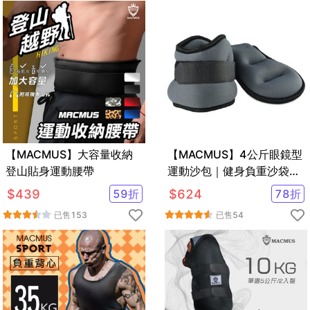
【MACMUS】大容量收納
【MACMUS】4公斤眼鏡型
登山貼身運動腰帶
運動沙包｜健身負重沙袋｜
可綁手腕腳踝復健沙包｜多
$
439
59
折
$
624
78
折
色可選
已售
153
已售
54