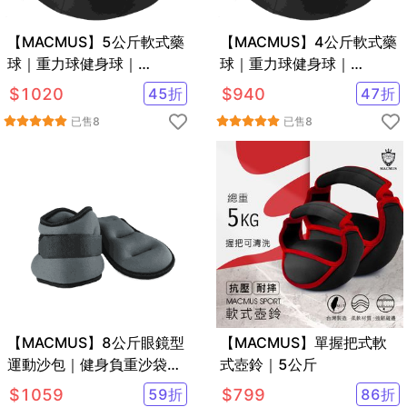
【MACMUS】5公斤軟式藥
【MACMUS】4公斤軟式藥
球｜重力球健身球｜
球｜重力球健身球｜
Medicine Ball
Medicine Ball
$
1020
45
折
$
940
47
折
已售
8
已售
8
【MACMUS】8公斤眼鏡型
【MACMUS】單握把式軟
運動沙包｜健身負重沙袋｜
式壺鈴｜5公斤
可綁手腕腳踝復健沙包｜多
$
1059
59
折
$
799
86
折