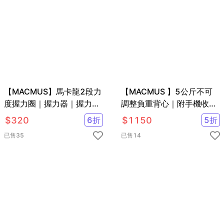
【MACMUS】馬卡龍2段力
【MACMUS 】5公斤不可
度握力圈｜握力器｜握力訓
調整負重背心｜附手機收納
練｜20-70磅
加重背心
$
320
6
折
$
1150
5
折
已售
35
已售
14