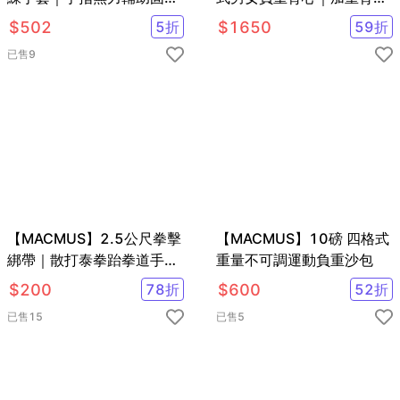
手套｜中風偏癱截肢癱瘓手
加重衣｜復健背心 復健加重
$
502
5
折
$
1650
59
折
部手指無力
衣
已售
9
【MACMUS】2.5公尺拳擊
【MACMUS】10磅 四格式
綁帶｜散打泰拳跆拳道手綁
重量不可調運動負重沙包
帶 多色可選拳擊訓練綁帶
$
200
78
折
$
600
52
折
腳踝綁帶 彈性手綁帶
已售
15
已售
5