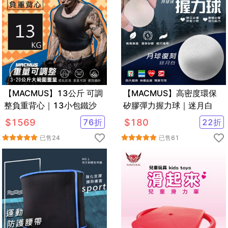
【MACMUS】13公斤 可調
【MACMUS】高密度環保
整負重背心｜13小包鐵沙
矽膠彈力握力球｜迷月白
$
1569
76
折
$
180
22
折
已售
24
已售
61