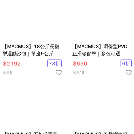
【MACMUS】18公斤長襪
【MACMUS】環保型PVC
型運動沙包｜單邊9公斤腿
止滑瑜伽墊｜多色可選
部專用負重沙袋｜適合健
$
2192
78
折
$
630
6
折
走、慢跑等運動
已售
5
已售
18