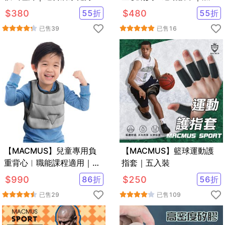
黑
$
380
55
折
$
480
55
折
已售
39
已售
16
【MACMUS】兒童專用負
【MACMUS】籃球運動護
重背心︳職能課程適用｜兒
指套｜五入裝
童復健背心
$
990
86
折
$
250
56
折
已售
29
已售
109