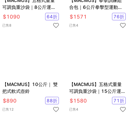
【MACMUS】五格式重量
【MACMUS】拳擊訓練組
可調負重沙袋｜8公斤運動
合包｜6公斤拳擊型運動沙
沙包/單邊4公斤負重沙包 重
包+拳擊反應球｜單邊3公斤
$
1090
64
折
$
1571
76
折
量可調沙包 綁手沙包 綁腿
手部專用負重沙袋
已售
8
已售
4
沙包
【MACMUS】10公斤｜ 雙
【MACMUS】五格式重量
把式軟式壺鈴
可調負重沙袋｜15公斤運動
沙包/單邊7.5公斤負重沙包
$
890
88
折
$
1580
71
折
重量可調沙包 綁手沙包 綁
已售
12
已售
4
腿沙包