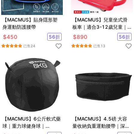
【MACMUS】貼身隱形塑
【MACMUS】兒童坐式滑
身運動防護腰帶
板車｜適合3-12歲兒童｜
兩入裝
$
450
56
折
$
890
56
折
已售
24
已售
13
【MACMUS】6公斤軟式藥
【MACMUS】4.5磅 大容
球｜重力球健身球｜
量收納負重運動腰帶｜深海
Medicine Ball
藍