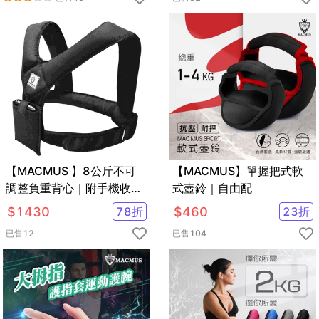
【MACMUS 】8公斤不可
【MACMUS】單握把式軟
調整負重背心｜附手機收納
式壺鈴｜自由配
加重背心
$
1430
78
折
$
460
23
折
已售
12
已售
104