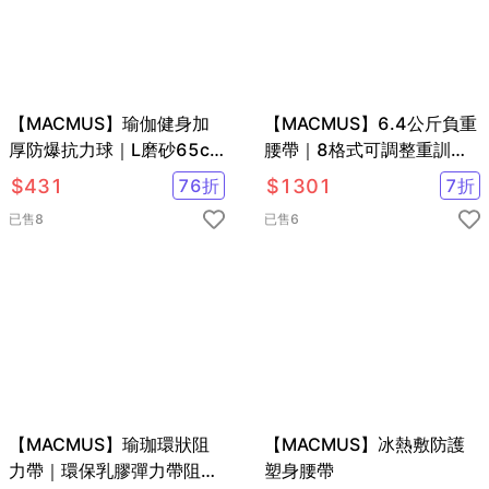
【MACMUS】瑜伽健身加
【MACMUS】6.4公斤負重
厚防爆抗力球｜L磨砂65cm
腰帶｜8格式可調整重訓腰
瑜珈球｜核心肌群鍛鍊抗力
帶｜強化核心肌群鍛鍊腰部
$
431
76
折
$
1301
7
折
球
肌肉
已售
8
已售
6
【MACMUS】瑜珈環狀阻
【MACMUS】冰熱敷防護
力帶｜環保乳膠彈力帶阻力
塑身腰帶