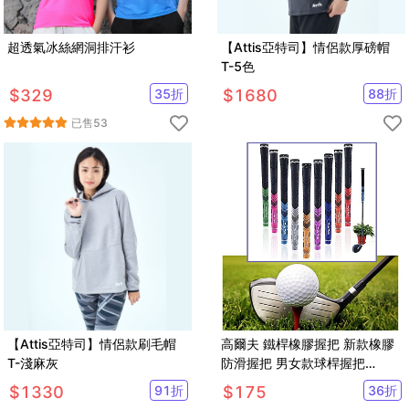
超透氣冰絲網洞排汗衫
【Attis亞特司】情侶款厚磅帽
T-5色
$
329
35
折
$
1680
88
折
已售
53
【Attis亞特司】情侶款刷毛帽
高爾夫 鐵桿橡膠握把 新款橡膠
T-淺麻灰
防滑握把 男女款球桿握把
【GF31003】
$
1330
91
折
$
175
36
折