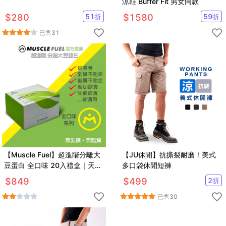
涼鞋 Buffer Fit 男女同款
$
280
51
折
$
1580
59
折
已售
31
【Muscle Fuel】超進階分離大
【JU休閒】抗撕裂耐磨！美式
豆蛋白 全口味 20入禮盒｜天然
多口袋休閒短褲
無化學味｜素食者 適用
$
849
$
499
2
折
已售
30