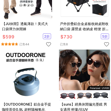
【JU休閒】透氣薄款！美式大
戶外折疊鋁合金桌板收納桌附收
口袋彈力休閒褲
納口袋 露營桌 收納桌 輕便 折疊
桌
$
599
2
折
$
730
5
折
已售
44
已售
8
【OUTDOORONE】鋁合金手提
【suns】經典休閒偏光墨鏡 男
咖啡茶壺0.9L 超輕陽極氧化
女適用 輕量/抗UV