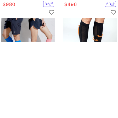
包 男女中性款戶外運動旅行登
吸腰包 迷你球包掛件
$
980
82
折
$
496
53
折
山包
【GIAT】台灣製280D直紋彈力
【GIAT】台灣製多功能機能壓
小腿套(男女適用)
縮小腿套(男女適用)
$
299
5
折
$
299
5
折
已售
36
已售
5