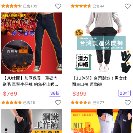
已售
132
已售
44
【JU休閒】加厚保暖！重磅內
【JU休閒】台灣製造！男女休
刷毛 單寧牛仔褲 釣魚登山暖褲
閒束口褲 運動褲
防寒褲
$
769
38
折
$
399
23
折
已售
25
已售
77