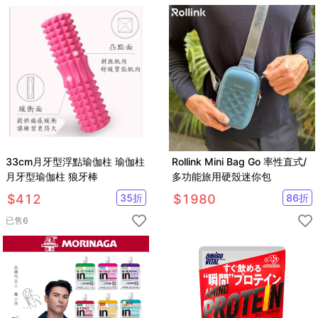
33cm月牙型浮點瑜伽柱 瑜伽柱
Rollink Mini Bag Go 率性直式/
月牙型瑜伽柱 狼牙棒
多功能旅用硬殼迷你包
$
412
35
折
$
1980
86
折
已售
6