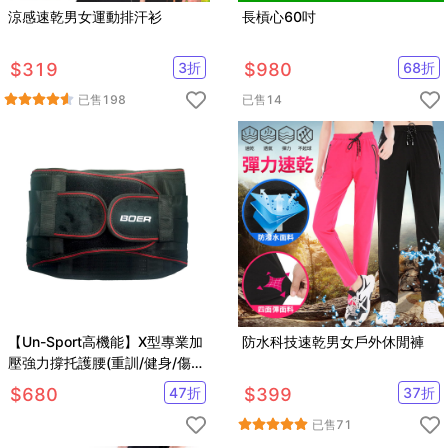
涼感速乾男女運動排汗衫
長槓心60吋
$
319
3
折
$
980
68
折
已售
198
已售
14
【Un-Sport高機能】X型專業加
防水科技速乾男女戶外休閒褲
壓強力撐托護腰(重訓/健身/傷後
固定）男女皆可
$
680
47
折
$
399
37
折
已售
71