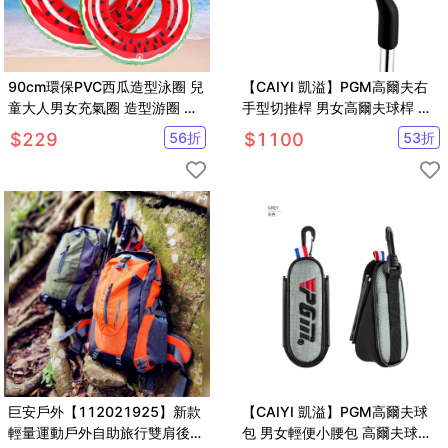
90cm環保PVC西瓜造型泳圈 兒
【CAIYI 凱溢】PGM高爾夫右
童大人男女充氣圈 造型游圈 夏
手型切推桿 男女高爾夫球桿 沙
季戲水【SV61040】
坑桿/挖起桿
$
229
56
折
$
1100
53
折
巨安戶外【112021925】新款
【CAIYI 凱溢】PGM高爾夫球
輕量運動戶外自助旅行雙肩後背
包 男女輕便小腰包 高爾夫球磁