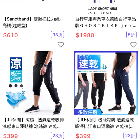
【Sanctband】雙握把拉力繩-
自行車服專業車衣德國自行車品
亮橘(超輕型)
牌ＧＨＯＳＴＢＩＫＥ ｊｅｒ
ｓｅｙ
$
610
93
折
$
1980
5
折
【JU休閒】涼感 ! 透氣速乾吸排
【JU休閒】機能涼爽 透氣速乾
涼感束口運動褲 冰絲褲 速乾褲
吸溼排汗束口運動褲 速乾褲(多
（有加大尺碼）
款任選)
$
399
23
折
$
399
23
折