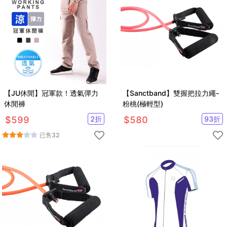
【JU休閒】冠軍款！透氣彈力
【Sanctband】雙握把拉力繩-
休閒褲
粉桃(極輕型)
$
599
2
折
$
580
93
折
已售
32