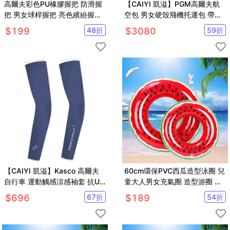
高爾夫彩色PU橡膠握把 防滑握
【CAIYI 凱溢】PGM高爾夫航
把 男女球桿握把 亮色繽紛握把
空包 男女硬殼飛機托運包 帶輪
【GF31006】
滑旅行球包
$
199
48
折
$
3080
59
折
【CAIYI 凱溢】Kasco 高爾夫
60cm環保PVC西瓜造型泳圈 兒
自行車 運動觸感涼感袖套 抗UV
童大人男女充氣圈 造型游圈 夏
男女適用
季戲水【SV61037】
$
696
67
折
$
189
54
折