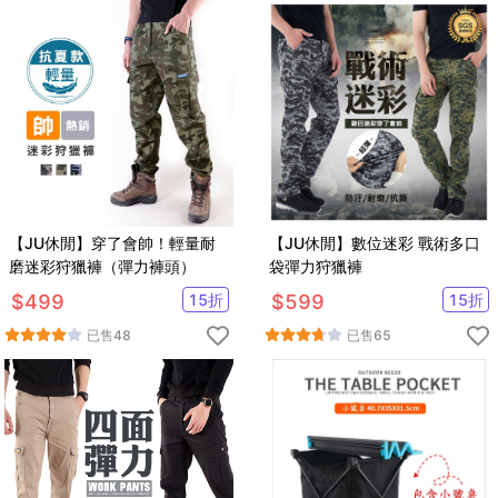
【JU休閒】穿了會帥！輕量耐
【JU休閒】數位迷彩 戰術多口
磨迷彩狩獵褲（彈力褲頭）
袋彈力狩獵褲
$
499
15
折
$
599
15
折
已售
48
已售
65