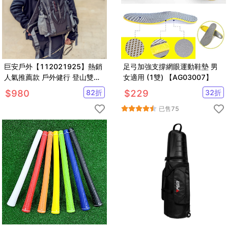
巨安戶外【112021925】熱銷
足弓加強支撐網眼運動鞋墊 男
人氣推薦款 戶外健行 登山雙肩
女適用 (1雙) 【AG03007】
後背包
$
980
82
折
$
229
32
折
已售
75