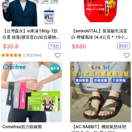
【台灣森永】in果凍180g-7款
【aminoVITAL】胺基酸乳清蛋
任選 能量/膠原蛋白/綜合礦物
白 檸檬風味 (4.4公克 * 10小
質/維他命/膳食纖維/牛磺酸B群/
包)
$
30.8
73
折
$
880
95
折
益生菌
已售
20940
Comefree肌力鍛鍊圈
【AC RABBIT】機能氣墊休閒