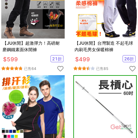
【JU休閒】超激彈力！高磅耐
【JU休閒】台灣製造 不起毛球
磨鋼鐵素面休閒褲
內刷毛男女保暖棉褲
$
599
21
折
$
499
26
折
已售
64
已售
85