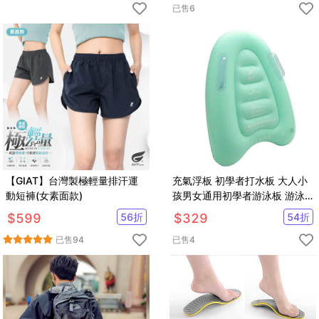
已售
6
【GIAT】台灣製極輕量排汗運
充氣浮板 初學者打水板 大人小
動短褲(女素面款)
孩男女通用初學者游泳板 游泳
裝備【SV9682】
$
599
56
折
$
329
54
折
已售
94
已售
4