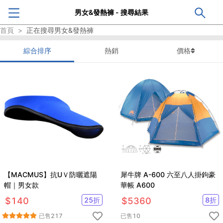
男女&發熱褲 - 搜尋結果
首頁
>
正在搜尋
男女&發熱褲
綜合排序
熱銷
價格
【MACMUS】抗UＶ防曬遮陽
犀牛牌 A-600 六至八人掛鉤豪
帽｜男女款
華帳 A600
$
140
25
折
$
5360
8
折
已售
217
已售
10