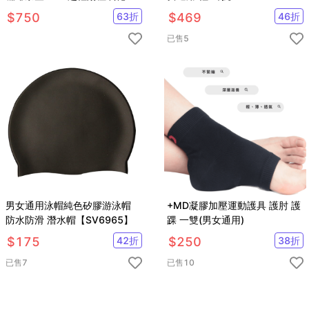
$
750
63
折
$
469
46
折
已售
5
男女通用泳帽純色矽膠游泳帽
+MD凝膠加壓運動護具 護肘 護
防水防滑 潛水帽【SV6965】
踝 一雙(男女通用)
$
175
42
折
$
250
38
折
已售
7
已售
10